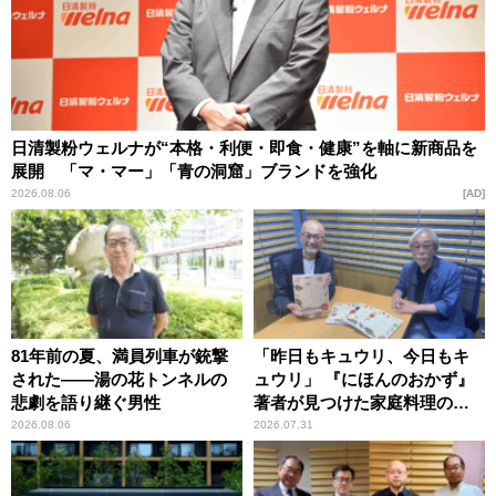
日清製粉ウェルナが“本格・利便・即食・健康”を軸に新商品を
展開 「マ・マー」「青の洞窟」ブランドを強化
2026.08.06
AD
81年前の夏、満員列車が銃撃
「昨日もキュウリ、今日もキ
された――湯の花トンネルの
ュウリ」 『にほんのおかず』
悲劇を語り継ぐ男性
著者が見つけた家庭料理の知
恵
2026.08.06
2026.07.31