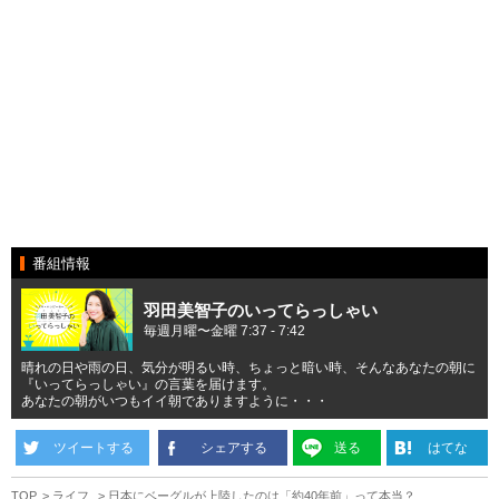
番組情報
羽田美智子のいってらっしゃい
毎週月曜〜金曜 7:37 - 7:42
晴れの日や雨の日、気分が明るい時、ちょっと暗い時、そんなあなたの朝に
『いってらっしゃい』の言葉を届けます。
あなたの朝がいつもイイ朝でありますように・・・
ツイートする
シェアする
送る
はてな
TOP
ライフ
日本にベーグルが上陸したのは「約40年前」って本当？