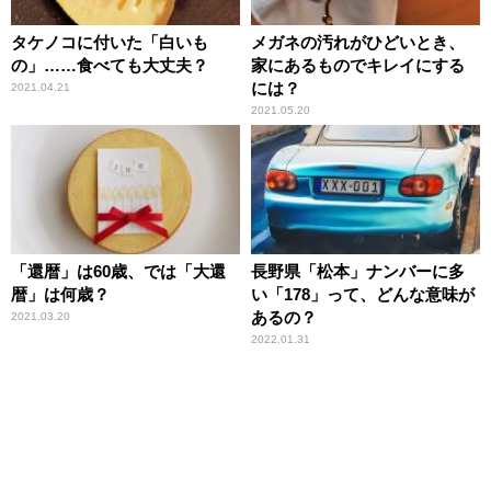
タケノコに付いた「白いも
メガネの汚れがひどいとき、
の」……食べても大丈夫？
家にあるものでキレイにする
には？
2021.04.21
2021.05.20
「還暦」は60歳、では「大還
長野県「松本」ナンバーに多
暦」は何歳？
い「178」って、どんな意味が
あるの？
2021.03.20
2022.01.31