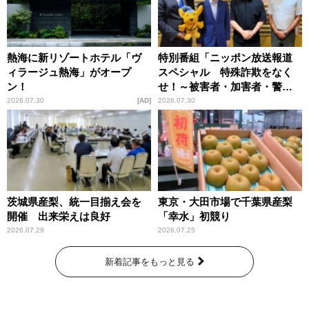
熱海に新リゾートホテル「ヴ
特別番組「ニッポン放送報道
ィラージュ熱海」がオープ
スペシャル 特殊詐欺をなく
ン！
せ！～被害者・加害者・警視
庁が語るトクリュウの実態
2026.07.30
AD
2026.07.30
～」放送
茨城県産梨、統一目揃え会を
東京・大田市場で千葉県産梨
開催 出来栄えは良好
「幸水」初競り
2026.07.29
2026.07.25
新着記事をもっと見る