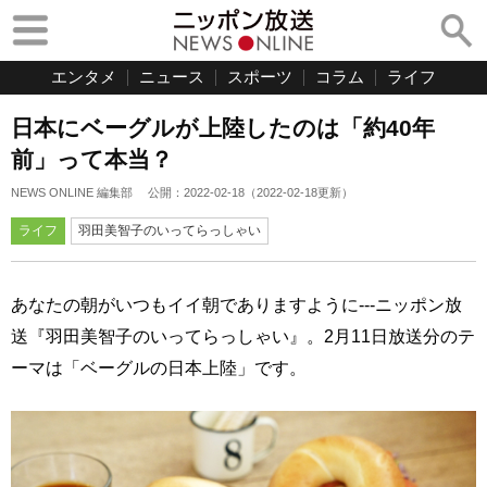
エンタメ
ニュース
スポーツ
コラム
ライフ
日本にベーグルが上陸したのは「約40年
前」って本当？
NEWS ONLINE 編集部
公開：
2022-02-18
（
2022-02-18
更新）
ライフ
羽田美智子のいってらっしゃい
あなたの朝がいつもイイ朝でありますように---ニッポン放
送『羽田美智子のいってらっしゃい』。2月11日放送分のテ
ーマは「ベーグルの日本上陸」です。