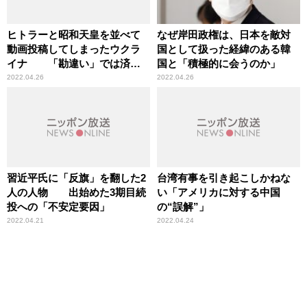
ヒトラーと昭和天皇を並べて
なぜ岸田政権は、日本を敵対
動画投稿してしまったウクラ
国として扱った経緯のある韓
イナ 「勘違い」では済ま
国と「積極的に会うのか」
ないあまりにも不幸な誤り
2022.04.26
2022.04.26
習近平氏に「反旗」を翻した2
台湾有事を引き起こしかねな
人の人物 出始めた3期目続
い「アメリカに対する中国
投への「不安定要因」
の“誤解”」
2022.04.21
2022.04.24