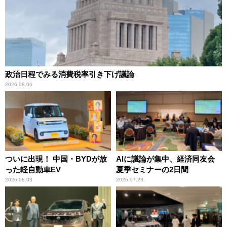
政治日程でみる消費税率引き下げ議論
2026.08.06
ついに出現！ 中国・BYDが放
AIに議論が集中、経済同友会
った軽自動車EV
夏季セミナーの2日間
2026.08.03
2026.07.23