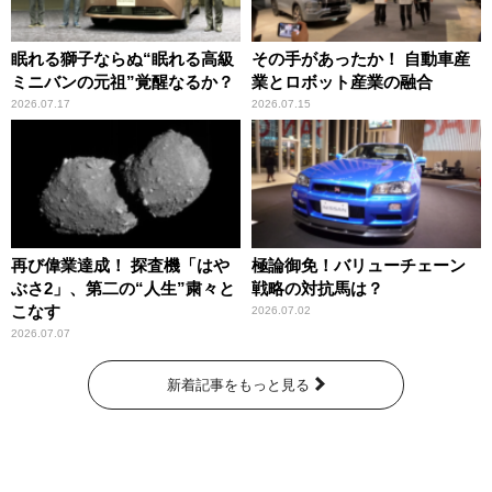
眠れる獅子ならぬ“眠れる高級
その手があったか！ 自動車産
ミニバンの元祖”覚醒なるか？
業とロボット産業の融合
2026.07.17
2026.07.15
再び偉業達成！ 探査機「はや
極論御免！バリューチェーン
ぶさ2」、第二の“人生”粛々と
戦略の対抗馬は？
こなす
2026.07.02
2026.07.07
新着記事をもっと見る