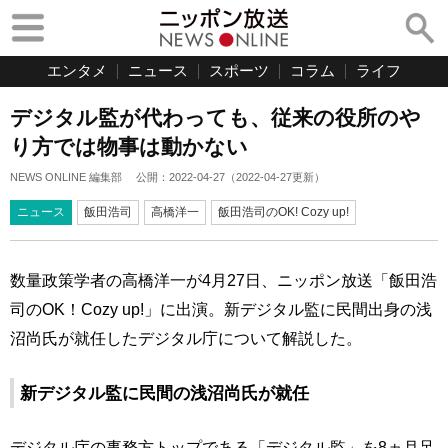
エンタメ
ニュース
スポーツ
コラム
ライフ
デジタル監が代わっても、従来の役所のや
り方では物事は動かない
NEWS ONLINE 編集部
公開：
2022-04-27
（
2022-04-27
更新）
ニュース
飯田浩司
高橋洋一
飯田浩司のOK! Cozy up!
数量政策学者の高橋洋一が4月27日、ニッポン放送「飯田浩
司のOK！Cozy up!」に出演。新デジタル監に民間出身の浅
沼尚氏が就任したデジタル庁について解説した。
新デジタル監に民間の浅沼尚氏が就任
デジタル庁の事務方トップである「デジタル監」を8ヵ月足