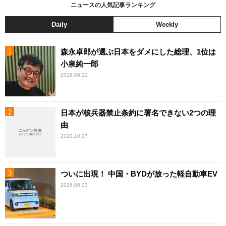
ニュースの人気記事ランキング
Daily
Weekly
森永卓郎が選ぶ日本をダメにした総理、1位は
小泉純一郎
2018.08.22
日本が核兵器禁止条約に署名できない2つの理
由
2020.10.27
ついに出現！ 中国・BYDが放った軽自動車EV
2026.08.03