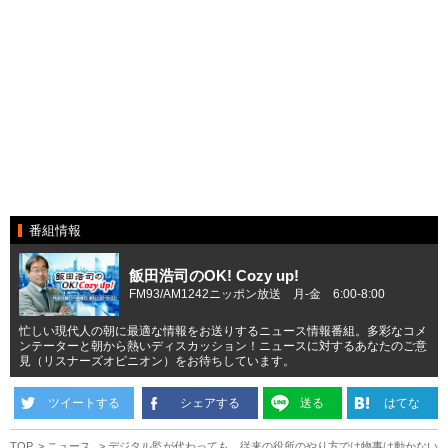
番組情報
飯田浩司のOK! Cozy up!
FM93/AM1242ニッポン放送 月-金 6:00-8:00
忙しい現代人の朝に最適な情報をお送りするニュース情報番組。多彩なコメ
ンテーターと朝から熱いディスカッション！ニュースに対するあなたのご意
見（リスナーズオピニオン）をお待ちしています。
ツイートする
シェアする
送る
はてな
TOP
ニュース
デジタル監が代わっても、従来の役所のやり方では物事は動かない