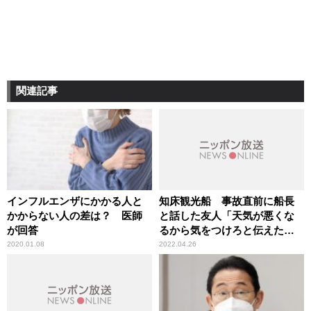
関連記事
インフルエンザにかかる人と
知床観光船 事故直前に船長
かからない人の差は？ 医師
と話した友人「天気が悪くな
が回答
るから気をつけろと伝えた
ら、え？と驚かれた」
2020.01.08
2022.04.26