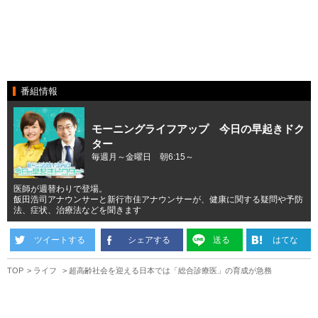
番組情報
モーニングライフアップ 今日の早起きドク
ター
毎週月～金曜日 朝6:15～
医師が週替わりで登場。
飯田浩司アナウンサーと新行市佳アナウンサーが、健康に関する疑問や予防
法、症状、治療法などを聞きます
ツイートする
シェアする
送る
はてな
TOP
ライフ
超高齢社会を迎える日本では「総合診療医」の育成が急務