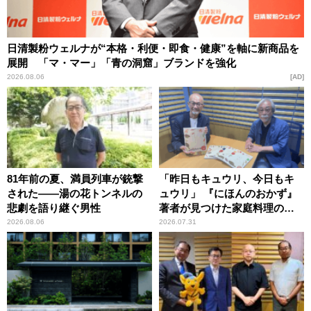
日清製粉ウェルナが“本格・利便・即食・健康”を軸に新商品を
展開 「マ・マー」「青の洞窟」ブランドを強化
2026.08.06
AD
81年前の夏、満員列車が銃撃
「昨日もキュウリ、今日もキ
された――湯の花トンネルの
ュウリ」 『にほんのおかず』
悲劇を語り継ぐ男性
著者が見つけた家庭料理の知
恵
2026.08.06
2026.07.31