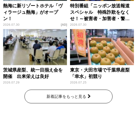
熱海に新リゾートホテル「ヴ
特別番組「ニッポン放送報道
ィラージュ熱海」がオープ
スペシャル 特殊詐欺をなく
ン！
せ！～被害者・加害者・警視
庁が語るトクリュウの実態
2026.07.30
AD
2026.07.30
～」放送
茨城県産梨、統一目揃え会を
東京・大田市場で千葉県産梨
開催 出来栄えは良好
「幸水」初競り
2026.07.29
2026.07.25
新着記事をもっと見る