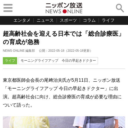
エンタメ
ニュース
スポーツ
コラム
ライフ
超高齢社会を迎える日本では「総合診療医」
の育成が急務
NEWS ONLINE 編集部
公開：
2022-05-18
（
2022-05-18
更新）
ライフ
モーニングライフアップ 今日の早起きドクター
東京都医師会会長の尾﨑治夫氏が5月11日、ニッポン放送
「モーニングライフアップ 今日の早起きドクター」に出
演。超高齢社会に向け、総合診療医の育成が必要な理由に
ついて語った。