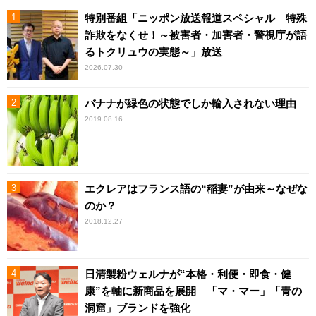
特別番組「ニッポン放送報道スペシャル 特殊
詐欺をなくせ！～被害者・加害者・警視庁が語
るトクリュウの実態～」放送
2026.07.30
バナナが緑色の状態でしか輸入されない理由
2019.08.16
エクレアはフランス語の“稲妻”が由来～なぜな
のか？
2018.12.27
日清製粉ウェルナが“本格・利便・即食・健
康”を軸に新商品を展開 「マ・マー」「青の
洞窟」ブランドを強化