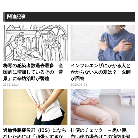
関連記事
梅毒の感染者数過去最多 全
インフルエンザにかかる人と
国的に増加しているその「背
かからない人の差は？ 医師
景」に辛坊治郎が警鐘
が回答
2021.12.14
2020.01.08
過敏性腸症候群（IBS）になら
排便のチェック ～黒い便、
ないためには「頑張りすぎな
白い便の場合はこの病気を疑