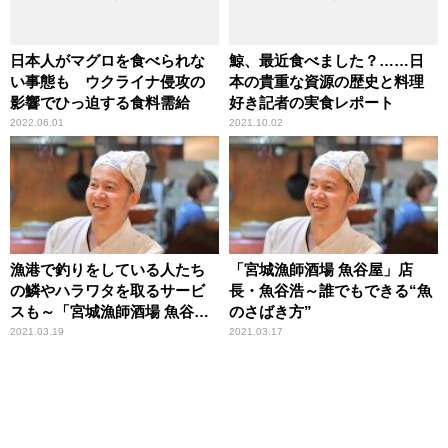
日本人がマグロを食べられな
鯨、最近食べました？……日
い事態も ウクライナ侵攻の
本の貴重な資源の歴史と料理
影響でひっ迫する食料需給
好き記者の実食レポート
2022.06.01
2021.10.02
漁港で釣りをしている人たち
「宮城漁師酒場 魚谷屋」店
の鱗やハラワタを取るサービ
長・魚谷浩～誰でもできる“魚
スも～「宮城漁師酒場 魚谷
のさばき方”
屋」店長・魚谷浩
2021.03.19
2021.03.17