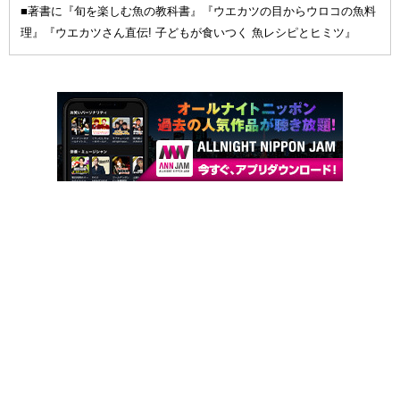
■著書に『旬を楽しむ魚の教科書』『ウエカツの目からウロコの魚料
理』『ウエカツさん直伝! 子どもが食いつく 魚レシピとヒミツ』