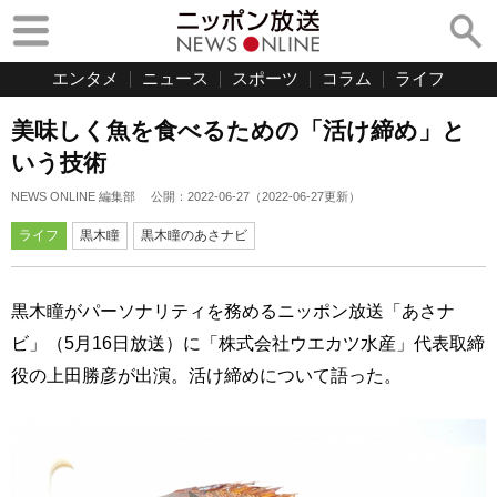
エンタメ
ニュース
スポーツ
コラム
ライフ
美味しく魚を食べるための「活け締め」と
いう技術
NEWS ONLINE 編集部
公開：
2022-06-27
（
2022-06-27
更新）
ライフ
黒木瞳
黒木瞳のあさナビ
黒木瞳がパーソナリティを務めるニッポン放送「あさナ
ビ」（5月16日放送）に「株式会社ウエカツ水産」代表取締
役の上田勝彦が出演。活け締めについて語った。