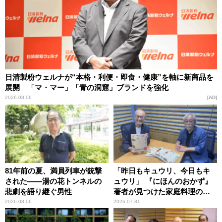
日清製粉ウェルナが“本格・利便・即食・健康”を軸に新商品を
展開 「マ・マー」「青の洞窟」ブランドを強化
2026.08.06
AD
81年前の夏、満員列車が銃撃
「昨日もキュウリ、今日もキ
された――湯の花トンネルの
ュウリ」 『にほんのおかず』
悲劇を語り継ぐ男性
著者が見つけた家庭料理の知
恵
2026.08.06
2026.07.31