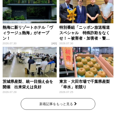
熱海に新リゾートホテル「ヴ
特別番組「ニッポン放送報道
ィラージュ熱海」がオープ
スペシャル 特殊詐欺をなく
ン！
せ！～被害者・加害者・警視
庁が語るトクリュウの実態
2026.07.30
AD
2026.07.30
～」放送
茨城県産梨、統一目揃え会を
東京・大田市場で千葉県産梨
開催 出来栄えは良好
「幸水」初競り
2026.07.29
2026.07.25
新着記事をもっと見る