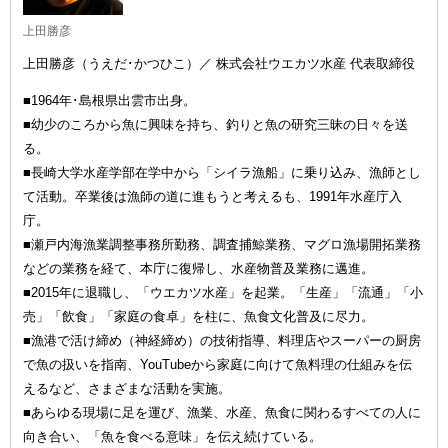
上田勝彦
上田勝彦（うえだ･かつひこ）／ 株式会社ウエカツ水産 代表取締役
■1964年･島根県出雲市出身。
■幼少のころから魚に興味を持ち、釣りと魚の研究三昧の日々を送
る。
■長崎大学水産学部在学中から「シイラ漁船」に乗り込み、漁師とし
て活動。卒業後は漁師の道に進もうと考えるも、1991年水産庁入
庁。
■瀬戸内海漁業調整事務所勤務、調査捕鯨業務、マグロ漁場開拓業務
などの業務を経て、本庁に復帰し、水産物普及業務に邁進。
■2015年に退職し、「ウエカツ水産」を起業。「生産」「流通」「小
売」「飲食」「家庭の食卓」を柱に、魚食文化普及に尽力。
■漁港で活け締め（神経締め）の技術指導、料理店やスーパーの厨房
で魚の扱いを指南、YouTubeから家庭に向けて魚料理の仕組みを伝
えるなど、さまざまな活動を実施。
■あらゆる現場に足を運び、漁業、水産、魚食に関わるすべての人に
向き合い、「魚を食べる意味」を伝え続けている。