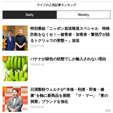
ライフの人気記事ランキング
Daily
Weekly
特別番組「ニッポン放送報道スペシャル 特殊
詐欺をなくせ！～被害者・加害者・警視庁が語
るトクリュウの実態～」放送
2026.07.30
バナナが緑色の状態でしか輸入されない理由
2019.08.16
日清製粉ウェルナが“本格・利便・即食・健
康”を軸に新商品を展開 「マ・マー」「青の
洞窟」ブランドを強化
2026.08.06
AD