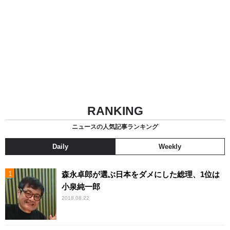
RANKING
ニュースの人気記事ランキング
Daily
Weekly
森永卓郎が選ぶ日本をダメにした総理、1位は
小泉純一郎
2018.08.22