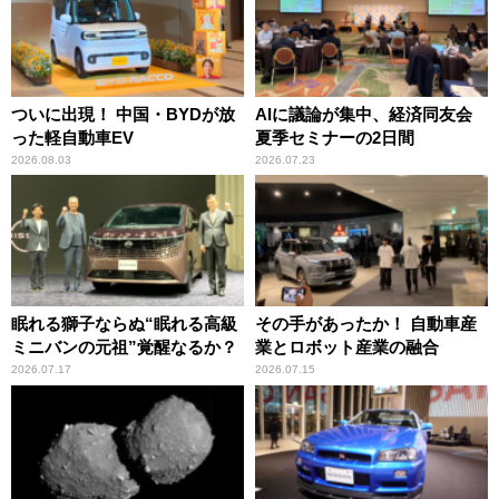
ついに出現！ 中国・BYDが放
AIに議論が集中、経済同友会
った軽自動車EV
夏季セミナーの2日間
2026.08.03
2026.07.23
眠れる獅子ならぬ“眠れる高級
その手があったか！ 自動車産
ミニバンの元祖”覚醒なるか？
業とロボット産業の融合
2026.07.17
2026.07.15