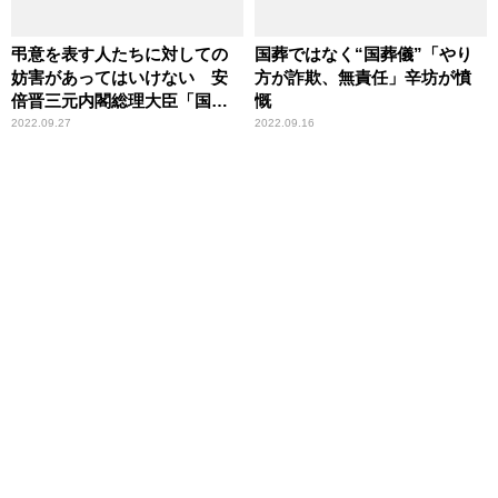
弔意を表す人たちに対しての
国葬ではなく“国葬儀”「やり
妨害があってはいけない 安
方が詐欺、無責任」辛坊が憤
倍晋三元内閣総理大臣「国葬
慨
儀」
2022.09.27
2022.09.16