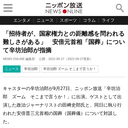
エンタメ
ニュース
スポーツ
コラム
ライフ
「招待者が、国家権力との距離感を問われる
難しさがある」 安倍元首相「国葬」につい
て辛坊治郎が指摘
NEWS ONLINE 編集部
公開：
2022-09-27
（
2022-09-27
更新）
ニュース
辛坊治郎
辛坊治郎 ズーム そこまで言うか！
キャスターの辛坊治郎が9月27日、ニッポン放送「辛坊治
郎 ズーム そこまで言うか！」に出演。ゲストとして出
演した政治ジャーナリストの田﨑史郎氏と、同日に執り行
われた安倍晋三元首相の国葬（国葬儀）について対談し
た。