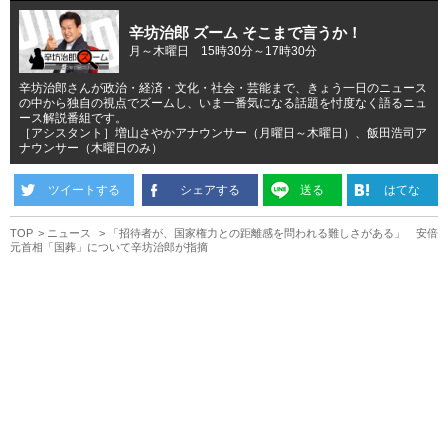
辛坊治郎 ズーム そこまで言うか！
月～木曜日 15時30分～17時30分
辛坊治郎さんが政治・経済・文化・社会・芸能まで、きょう一日のニュース
の中から独自の視点でズームし、いま一番気になる話題を忖度なく語るニュ
ース解説番組です。
［アシスタント］増山さやかアナウンサー（月曜日～木曜日）、飯田浩司ア
ナウンサー（木曜日のみ）
ツイートする
シェアする
送る
はてな
TOP
ニュース
「招待者が、国家権力との距離感を問われる難しさがある」 安倍
元首相「国葬」について辛坊治郎が指摘