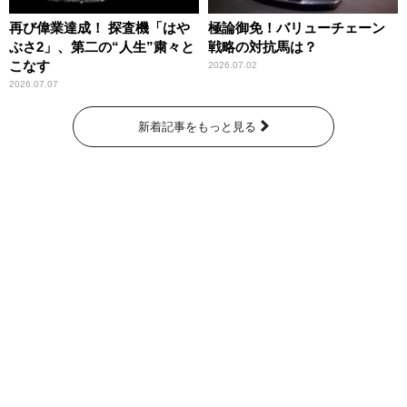
再び偉業達成！ 探査機「はや
極論御免！バリューチェーン
ぶさ2」、第二の“人生”粛々と
戦略の対抗馬は？
こなす
2026.07.02
2026.07.07
新着記事をもっと見る