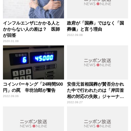
インフルエンザにかかる人と
政府が「国葬」ではなく「国
かからない人の差は？ 医師
葬儀」と言う理由
が回答
2022.09.08
2020.01.08
コインパーキング「24時間500
安倍元首相国葬が賛否分かれ
円」の罠 辛坊治郎が警告
た中で行われたのは「岸田首
相の対応の失敗」ジャーナリ
2022.09.06
スト・青山和弘が指摘
2022.09.27