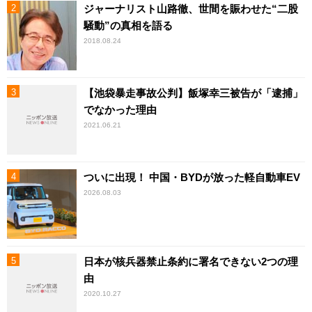
ジャーナリスト山路徹、世間を賑わせた“二股
騒動”の真相を語る
2018.08.24
【池袋暴走事故公判】飯塚幸三被告が「逮捕」
でなかった理由
2021.06.21
ついに出現！ 中国・BYDが放った軽自動車EV
2026.08.03
日本が核兵器禁止条約に署名できない2つの理
由
2020.10.27