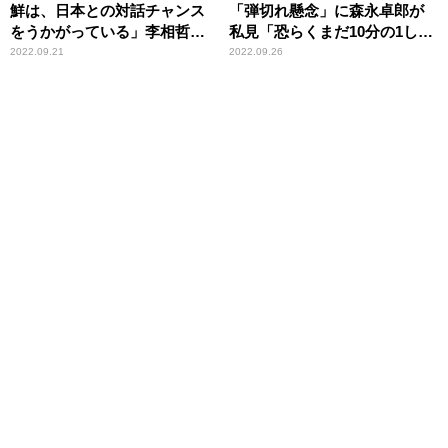
鮮は、日本との対話チャンス
「弾切れ懸念」に森永卓郎が
をうかがっている」李相哲教
私見「恐らくまだ10分の1しか
授が拉致問題の現況を分析
使ってない」
2022.09.21
2022.09.26