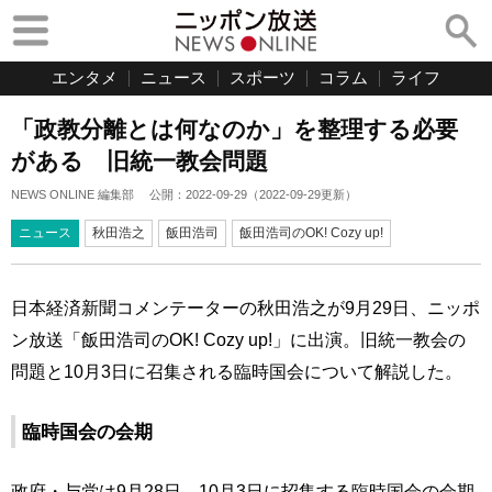
エンタメ
ニュース
スポーツ
コラム
ライフ
「政教分離とは何なのか」を整理する必要
がある 旧統一教会問題
NEWS ONLINE 編集部
公開：
2022-09-29
（
2022-09-29
更新）
ニュース
秋田浩之
飯田浩司
飯田浩司のOK! Cozy up!
日本経済新聞コメンテーターの秋田浩之が9月29日、ニッポ
ン放送「飯田浩司のOK! Cozy up!」に出演。旧統一教会の
問題と10月3日に召集される臨時国会について解説した。
臨時国会の会期
政府・与党は9月28日、10月3日に招集する臨時国会の会期