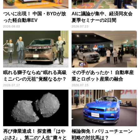
ついに出現！ 中国・BYDが放
AIに議論が集中、経済同友会
った軽自動車EV
夏季セミナーの2日間
2026.08.03
2026.07.23
眠れる獅子ならぬ“眠れる高級
その手があったか！ 自動車産
ミニバンの元祖”覚醒なるか？
業とロボット産業の融合
2026.07.17
2026.07.15
再び偉業達成！ 探査機「はや
極論御免！バリューチェーン
ぶさ2」、第二の“人生”粛々と
戦略の対抗馬は？