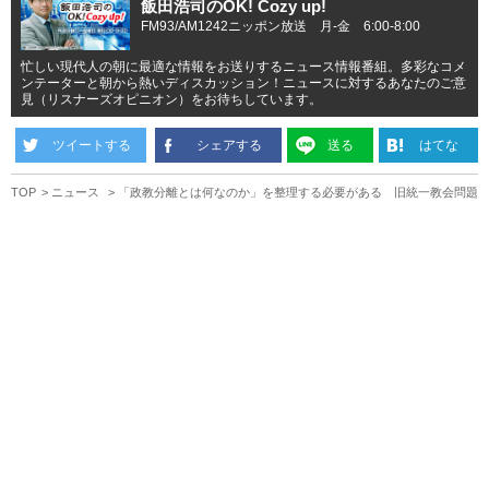
飯田浩司のOK! Cozy up!
FM93/AM1242ニッポン放送 月-金 6:00-8:00
忙しい現代人の朝に最適な情報をお送りするニュース情報番組。多彩なコメ
ンテーターと朝から熱いディスカッション！ニュースに対するあなたのご意
見（リスナーズオピニオン）をお待ちしています。
ツイートする
シェアする
送る
はてな
TOP
ニュース
「政教分離とは何なのか」を整理する必要がある 旧統一教会問題