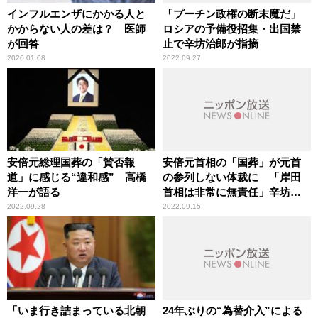
インフルエンザにかかる人と
「プーチン政権の断末魔だ」
かからない人の差は？ 医師
ロシアの予備役招集・出国禁
が回答
止で辛坊治郎が指摘
2020.01.08
2022.09.27
安倍元総理国葬の「賛否報
安倍元首相の「国葬」が元首
道」に感じる“違和感” 高橋
の参列しない体裁に 「岸田
洋一が語る
首相は非常に無責任」辛坊治
郎が指摘
2022.09.28
2022.09.15
「いま行き詰まっている北朝
24年ぶりの“為替介入”による