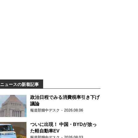
ニュースの新着記事
政治日程でみる消費税率引き下げ
議論
報道部畑中デスク
2026.08.06
ついに出現！ 中国・BYDが放っ
た軽自動車EV
報道部畑中デスク
2026.08.03