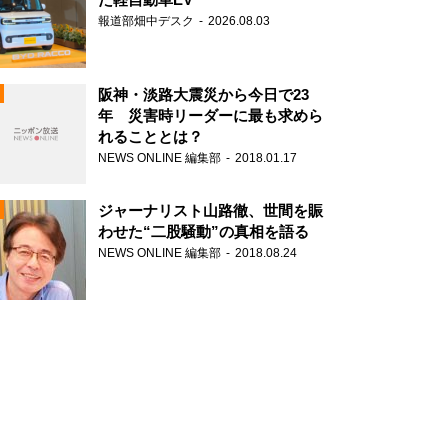
報道部畑中デスク
2026.08.03
阪神・淡路大震災から今日で23
年 災害時リーダーに最も求めら
れることとは？
N
NEWS ONLINE 編集部
2018.01.17
ジャーナリスト山路徹、世間を賑
わせた“二股騒動”の真相を語る
NEWS ONLINE 編集部
2018.08.24
N