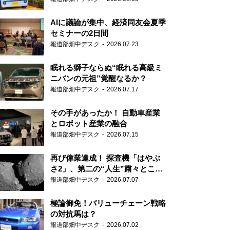
AIに議論が集中、経済同友会夏季
セミナーの2日間
報道部畑中デスク
2026.07.23
眠れる獅子ならぬ“眠れる高級ミ
ニバンの元祖”覚醒なるか？
報道部畑中デスク
2026.07.17
その手があったか！ 自動車産業
とロボット産業の融合
報道部畑中デスク
2026.07.15
再び偉業達成！ 探査機「はやぶ
さ2」、第二の“人生”粛々とこな
す
報道部畑中デスク
2026.07.07
極論御免！バリューチェーン戦略
の対抗馬は？
報道部畑中デスク
2026.07.02