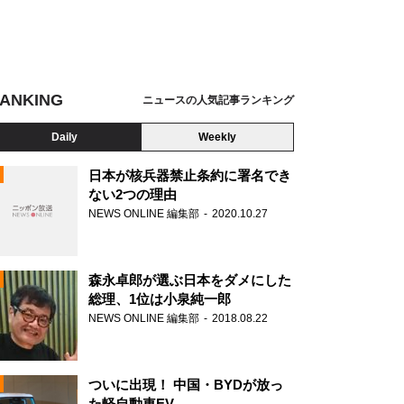
ANKING
ニュースの人気記事ランキング
Daily
Weekly
日本が核兵器禁止条約に署名でき
ない2つの理由
NEWS ONLINE 編集部
2020.10.27
N
森永卓郎が選ぶ日本をダメにした
総理、1位は小泉純一郎
NEWS ONLINE 編集部
2018.08.22
ついに出現！ 中国・BYDが放っ
た軽自動車EV