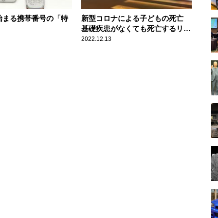
で始まる携帯番号の「特
新型コロナによる子どもの死亡
基礎疾患がなくても死亡するリス
クはある
2022.12.13