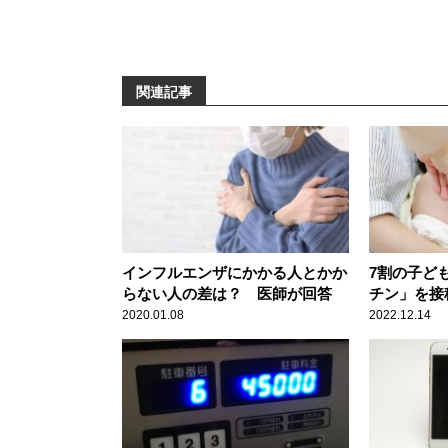
関連記事
インフルエンザにかかる人とかか
7割の子ど
らない人の差は？ 医師が回答
チン」を接
にあるもの
2020.01.08
2022.12.14