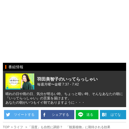
番組情報
羽田美智子のいってらっしゃい
毎週月曜〜金曜 7:37 - 7:42
晴れの日や雨の日、気分が明るい時、ちょっと暗い時、そんなあなたの朝に
『いってらっしゃい』の言葉を届けます。
あなたの朝がいつもイイ朝でありますように・・・
ツイートする
シェアする
送る
はてな
TOP
ライフ
「湿度」も自然に調節？ 「観葉植物」に期待される効果