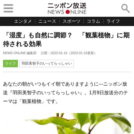
エンタメ
ニュース
スポーツ
コラム
ライフ
「湿度」も自然に調節？ 「観葉植物」に期
待される効果
NEWS ONLINE 編集部
公開：
2023-01-16
（
2023-01-16
更新）
ライフ
羽田美智子のいってらっしゃい
あなたの朝がいつもイイ朝でありますように---ニッポン放
送『羽田美智子のいってらっしゃい』。1月9日放送分のテ
ーマは「観葉植物」です。