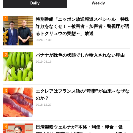
Daily
Weekly
特別番組「ニッポン放送報道スペシャル 特殊
詐欺をなくせ！～被害者・加害者・警視庁が語
るトクリュウの実態～」放送
2026.07.30
バナナが緑色の状態でしか輸入されない理由
2019.08.16
エクレアはフランス語の“稲妻”が由来～なぜな
のか？
2018.12.27
日清製粉ウェルナが“本格・利便・即食・健