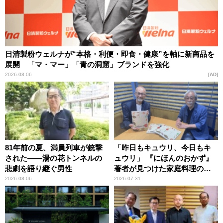
日清製粉ウェルナが“本格・利便・即食・健康”を軸に新商品を
展開 「マ・マー」「青の洞窟」ブランドを強化
2026.08.06
AD
81年前の夏、満員列車が銃撃
「昨日もキュウリ、今日もキ
された――湯の花トンネルの
ュウリ」 『にほんのおかず』
悲劇を語り継ぐ男性
著者が見つけた家庭料理の知
恵
2026.08.06
2026.07.31