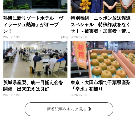
熱海に新リゾートホテル「ヴ
特別番組「ニッポン放送報道
ィラージュ熱海」がオープ
スペシャル 特殊詐欺をなく
ン！
せ！～被害者・加害者・警視
庁が語るトクリュウの実態
2026.07.30
AD
2026.07.30
～」放送
茨城県産梨、統一目揃え会を
東京・大田市場で千葉県産梨
開催 出来栄えは良好
「幸水」初競り
2026.07.29
2026.07.25
新着記事をもっと見る