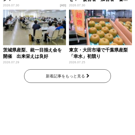
庁が語るトクリュウの実態
2026.07.30
AD
2026.07.30
～」放送
茨城県産梨、統一目揃え会を
東京・大田市場で千葉県産梨
開催 出来栄えは良好
「幸水」初競り
2026.07.29
2026.07.25
新着記事をもっと見る