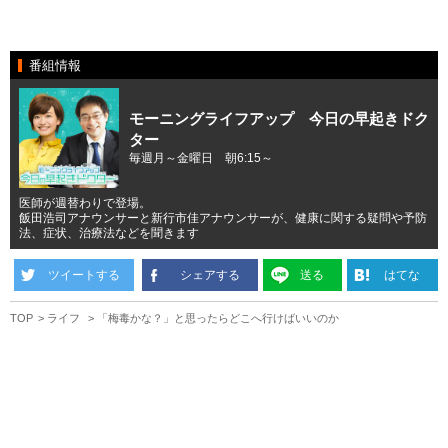
番組情報
モーニングライフアップ 今日の早起きドク
ター
毎週月～金曜日 朝6:15～
医師が週替わりで登場。
飯田浩司アナウンサーと新行市佳アナウンサーが、健康に関する疑問や予防
法、症状、治療法などを聞きます
ツイートする
シェアする
送る
はてな
TOP
ライフ
「梅毒かな？」と思ったらどこへ行けばいいのか