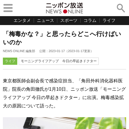
エンタメ
ニュース
スポーツ
コラム
ライフ
「梅毒かな？」と思ったらどこへ行けばい
いのか
NEWS ONLINE 編集部
公開：
2023-01-17
（
2023-01-17
更新）
ライフ
モーニングライフアップ 今日の早起きドクター
東京都医師会副会長で感染症担当、「角田外科消化器科医
院」院長の角田徹氏が1月10日、ニッポン放送「モーニング
ライフアップ 今日の早起きドクター」に出演。梅毒感染拡
大の原因について語った。