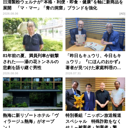
日清製粉ウェルナが“本格・利便・即食・健康”を軸に新商品を
展開 「マ・マー」「青の洞窟」ブランドを強化
2026.08.06
AD
81年前の夏、満員列車が銃撃
「昨日もキュウリ、今日もキ
された――湯の花トンネルの
ュウリ」 『にほんのおかず』
悲劇を語り継ぐ男性
著者が見つけた家庭料理の知
恵
2026.08.06
2026.07.31
熱海に新リゾートホテル「ヴ
特別番組「ニッポン放送報道
ィラージュ熱海」がオープ
スペシャル 特殊詐欺をなく
ン！
せ！～被害者・加害者・警視