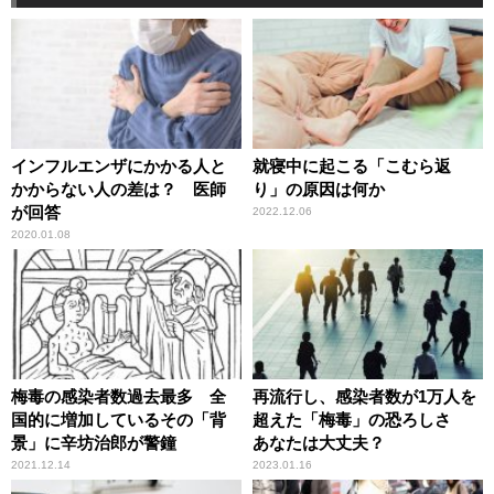
インフルエンザにかかる人と
就寝中に起こる「こむら返
かからない人の差は？ 医師
り」の原因は何か
が回答
2022.12.06
2020.01.08
梅毒の感染者数過去最多 全
再流行し、感染者数が1万人を
国的に増加しているその「背
超えた「梅毒」の恐ろしさ
景」に辛坊治郎が警鐘
あなたは大丈夫？
2021.12.14
2023.01.16