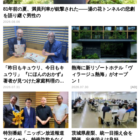
81年前の夏、満員列車が銃撃された――湯の花トンネルの悲劇
を語り継ぐ男性の
2026.08.06
「昨日もキュウリ、今日もキ
熱海に新リゾートホテル「ヴ
ュウリ」 『にほんのおかず』
ィラージュ熱海」がオープ
著者が見つけた家庭料理の知
ン！
恵
2026.07.31
2026.07.30
AD
特別番組「ニッポン放送報道
茨城県産梨、統一目揃え会を
スペシャル 特殊詐欺をなく
開催 出来栄えは良好