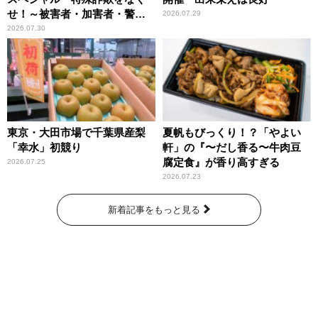
せ！～被害者・加害者・警視
2026.07.29
庁が語るトクリュウの実態
2026.07.30
～」放送
東京・大田市場で千葉県産梨
夏帆もびっくり！？「やよい
「幸水」初競り
軒」の『〜だし香る〜牛肉豆
腐定食』が香り高すぎる
2026.07.25
2026.07.23
新着記事をもっと見る