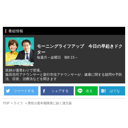
番組情報
モーニングライフアップ 今日の早起きドク
ター
毎週月～金曜日 朝6:15～
医師が週替わりで登場。
飯田浩司アナウンサーと新行市佳アナウンサーが、健康に関する疑問や予防
法、症状、治療法などを聞きます
ツイートする
シェアする
送る
はてな
TOP
ライフ
男性の更年期障害に効く漢方薬