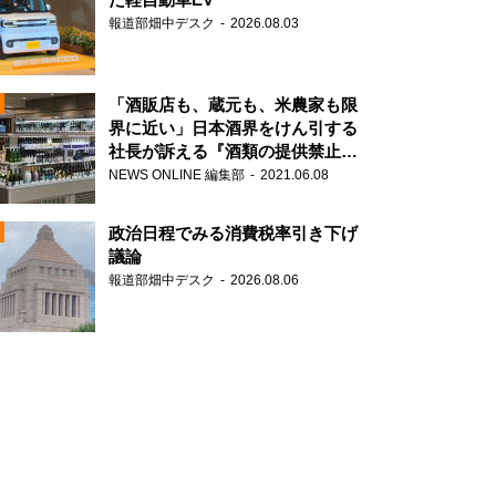
報道部畑中デスク
2026.08.03
「酒販店も、蔵元も、米農家も限
界に近い」日本酒界をけん引する
社長が訴える『酒類の提供禁止』
N
策の大打撃
NEWS ONLINE 編集部
2021.06.08
政治日程でみる消費税率引き下げ
議論
報道部畑中デスク
2026.08.06
N