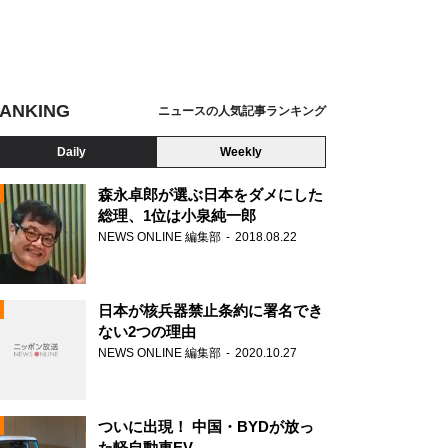
ANKING
ニュースの人気記事ランキング
Daily
Weekly
森永卓郎が選ぶ日本をダメにした
総理、1位は小泉純一郎
NEWS ONLINE 編集部
2018.08.22
N
日本が核兵器禁止条約に署名でき
ない2つの理由
NEWS ONLINE 編集部
2020.10.27
ついに出現！ 中国・BYDが放っ
た軽自動車EV