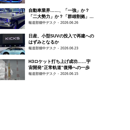
自動車業界……、「一強」か？
「二大勢力」か？「群雄割拠」
か？
報道部畑中デスク
2026.06.26
日産、小型SUVの投入で再建への
はずみとなるか
報道部畑中デスク
2026.06.23
H3ロケット打ち上げ成功……宇
宙開発“正常軌道”復帰への一歩
報道部畑中デスク
2026.06.15