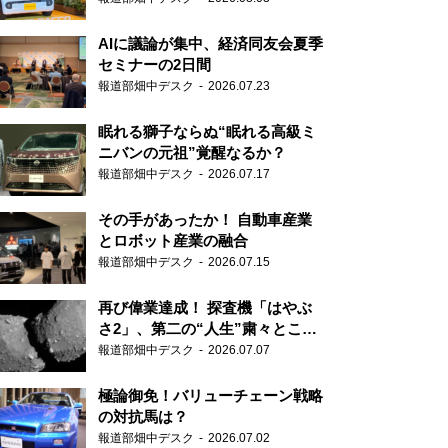
AIに議論が集中、経済同友会夏季
セミナーの2日間
報道部畑中デスク
2026.07.23
眠れる獅子ならぬ“眠れる高級ミ
ニバンの元祖”覚醒なるか？
報道部畑中デスク
2026.07.17
その手があったか！ 自動車産業
とロボット産業の融合
報道部畑中デスク
2026.07.15
再び偉業達成！ 探査機「はやぶ
さ2」、第二の“人生”粛々とこな
す
報道部畑中デスク
2026.07.07
極論御免！バリューチェーン戦略
の対抗馬は？
報道部畑中デスク
2026.07.02