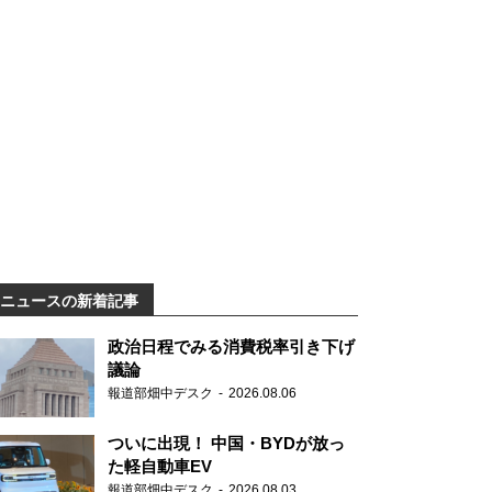
ニュースの新着記事
政治日程でみる消費税率引き下げ
議論
報道部畑中デスク
2026.08.06
ついに出現！ 中国・BYDが放っ
た軽自動車EV
報道部畑中デスク
2026.08.03