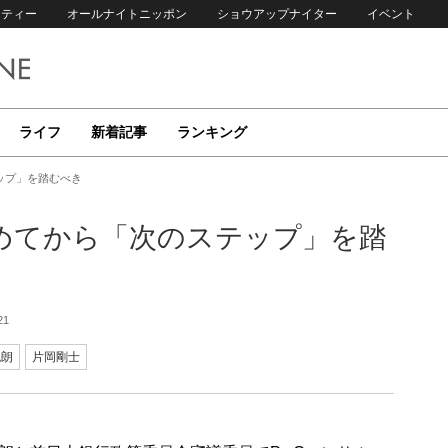
リティー
オールナイトニッポン
ショウアップナイター
イベント
ライフ
新着記事
ランキング
ップ」を踏むべき
めてから「次のステップ」を踏
21
悦朗
片岡剛士