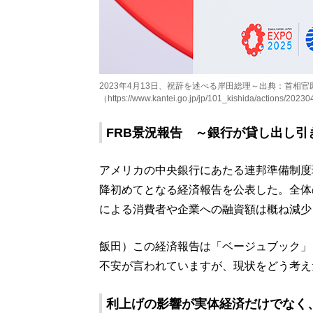
2023年4月13日、祝辞を述べる岸田総理～出典：首相官
（https://www.kantei.go.jp/jp/101_kishida/actions/20230
FRB景況報告 ～銀行が貸し出し引
アメリカの中央銀行にあたる連邦準備制度
降初めてとなる経済報告を公表した。全体
による消費者や企業への融資額は概ね減少
飯田）この経済報告は「ベージュブック」
不安が言われていますが、現状をどう考え
利上げの影響が実体経済だけでなく