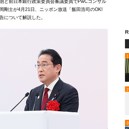
朗と前日本銀行政策委員会審議委員でPwCコンサル
剛士が4月21日、ニッポン放送「飯田浩司のOK!
済報告について解説した。
R