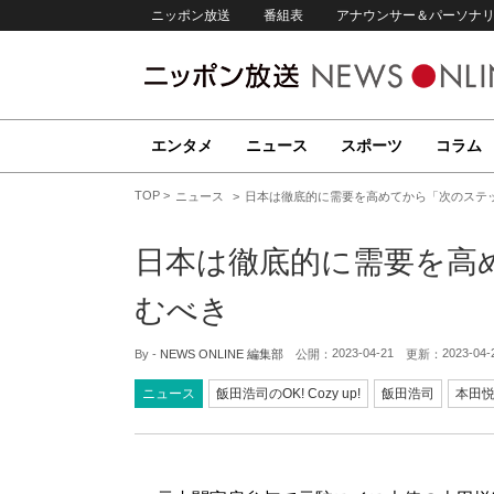
ニッポン放送
番組表
アナウンサー＆パーソナ
エンタメ
ニュース
スポーツ
コラム
TOP
ニュース
日本は徹底的に需要を高めてから「次のステ
日本は徹底的に需要を高
むべき
2023-04-21
2023-04-
By -
NEWS ONLINE 編集部
公開：
更新：
ニュース
飯田浩司のOK! Cozy up!
飯田浩司
本田