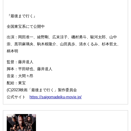
『最後まで行く』
全国東宝系にて公開中
出演：岡田准一、綾野剛、広末涼子、磯村勇斗、駿河太郎、山中
崇、黒羽麻璃央、駒木根隆介、山田真歩、清水くるみ、杉本哲太、
柄本明
監督：藤井道人
脚本：平田研也、藤井道人
音楽：大間々昂
配給：東宝
(C)2023映画「最後まで行く」製作委員会
公式サイト
https://saigomadeiku-movie.jp/