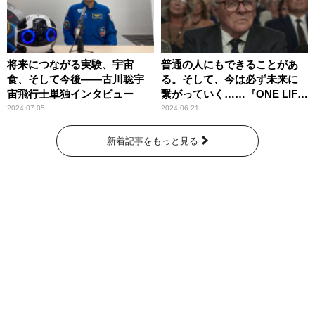
将来につながる実験、宇宙
普通の人にもできることがあ
食、そして今後――古川聡宇
る。そして、今は必ず未来に
宙飛行士単独インタビュー
繋がっていく……『ONE LIFE
奇跡が繋いだ6000の命』
2024.07.05
2024.06.21
新着記事をもっと見る