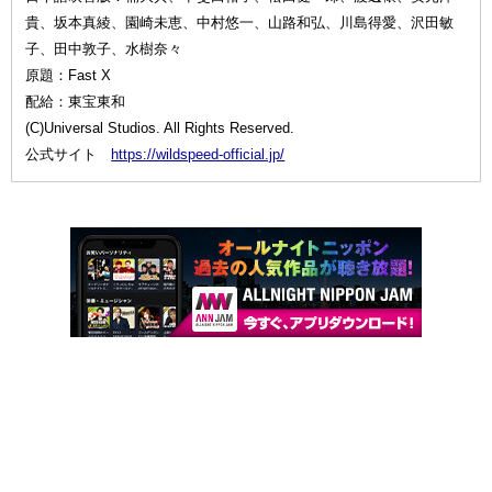
貴、坂本真綾、園崎未恵、中村悠一、山路和弘、川島得愛、沢田敏
子、田中敦子、水樹奈々
原題：Fast X
配給：東宝東和
(C)Universal Studios. All Rights Reserved.
公式サイト
https://wildspeed-official.jp/