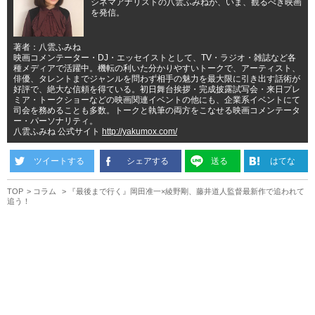
シネマアナリストの八雲ふみねが、いま、観るべき映画
を発信。
著者：八雲ふみね
映画コメンテーター・DJ・エッセイストとして、TV・ラジオ・雑誌など各
種メディアで活躍中。機転の利いた分かりやすいトークで、アーティスト、
俳優、タレントまでジャンルを問わず相手の魅力を最大限に引き出す話術が
好評で、絶大な信頼を得ている。初日舞台挨拶・完成披露試写会・来日プレ
ミア・トークショーなどの映画関連イベントの他にも、企業系イベントにて
司会を務めることも多数。トークと執筆の両方をこなせる映画コメンテータ
ー・パーソナリティ。
八雲ふみね 公式サイト
http://yakumox.com/
ツイートする
シェアする
送る
はてな
TOP
コラム
『最後まで行く』岡田准一×綾野剛、藤井道人監督最新作で追われて
追う！