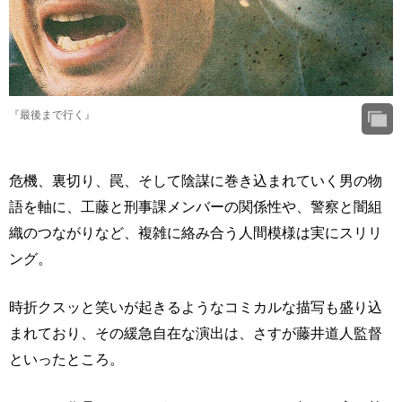
『最後まで行く』
危機、裏切り、罠、そして陰謀に巻き込まれていく男の物
語を軸に、工藤と刑事課メンバーの関係性や、警察と闇組
織のつながりなど、複雑に絡み合う人間模様は実にスリリ
ング。
時折クスッと笑いが起きるようなコミカルな描写も盛り込
まれており、その緩急自在な演出は、さすが藤井道人監督
といったところ。