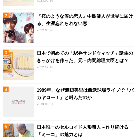
2023.06.19
『桜のような僕の恋人』中島健人が世界に届け
る、生涯忘れられない恋
2022.03.26
日本で初めての「駅弁サンドウィッチ」誕生の
きっかけを作った、元・内閣総理大臣とは？
2022.12.16
1989年、なぜ渡辺美里は西武球場ライブで「バ
カヤロー！」と叫んだのか
2019.08.31
日本唯一のセルロイド人形職人～作り続ける
「ミーコ」の魅力とは