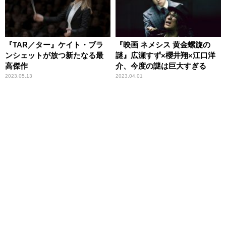
『TAR／ター』ケイト・ブラ
『映画 ネメシス 黄金螺旋の
ンシェットが放つ新たなる最
謎』広瀬すず×櫻井翔×江口洋
高傑作
介、今度の謎は巨大すぎる
2023.05.13
2023.04.01