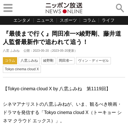
エンタメ
ニュース
スポーツ
コラム
ライフ
『最後まで行く』岡田准一×綾野剛、藤井道
人監督最新作で追われて追う！
八雲 ふみね
公開：
2023-05-20
（
2023-05-20
更新）
コラム
八雲ふみね
綾野剛
岡田准一
ヴィン・ディーゼル
Tokyo cinema cloud X
【Tokyo cinema cloud X by 八雲ふみね 第1119回】
シネマアナリストの八雲ふみねが、いま、観るべき映画・
ドラマを発信する「Tokyo cinema cloud X（トーキョー シ
ネマ クラウド エックス）」。