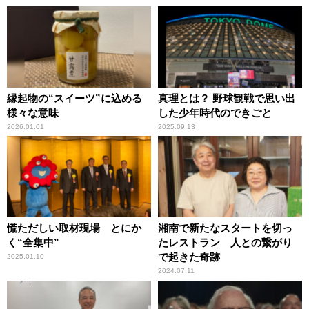
縁起物の“スイーツ”に込める
真理とは？ 野球観戦で思い出
様々な意味
した少年時代のできごと
2026.01.01
2025.09.13
慌ただしい取材現場 とにか
湘南で新たなスタートを切っ
く“全集中”
たレストラン 人との繋がり
で起きた奇跡
2025.01.10
2024.07.11