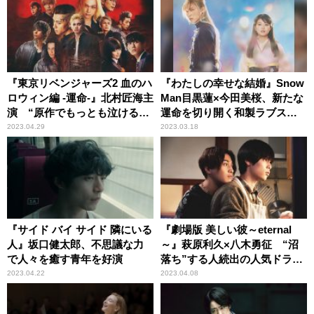
『東京リベンジャーズ2 血のハ
『わたしの幸せな結婚』Snow
ロウィン編 -運命-』北村匠海主
Man目黒蓮×今田美桜、新たな
演 “原作でもっとも泣けるエ
運命を切り開く和製ラブスト
ピソード”待望の実写化
ーリー
2023.04.29
2023.03.18
『サイド バイ サイド 隣にいる
『劇場版 美しい彼～eternal
人』坂口健太郎、不思議な力
～』萩原利久×八木勇征 “沼
で人々を癒す青年を好演
落ち”する人続出の人気ドラマ
が映画に
2023.04.22
2023.04.08