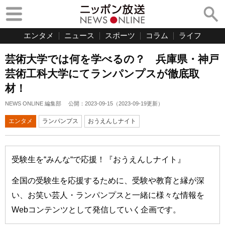
エンタメ
ニュース
スポーツ
コラム
ライフ
芸術大学では何を学べるの？ 兵庫県・神戸
芸術工科大学にてランパンプスが徹底取
材！
NEWS ONLINE 編集部
公開：
2023-09-15
（
2023-09-19
更新）
エンタメ
ランパンプス
おうえんしナイト
受験生を“みんな“で応援！『おうえんしナイト』
全国の受験生を応援するために、受験や教育と縁が深
い、お笑い芸人・ランパンプスと一緒に様々な情報を
Webコンテンツとして発信していく企画です。