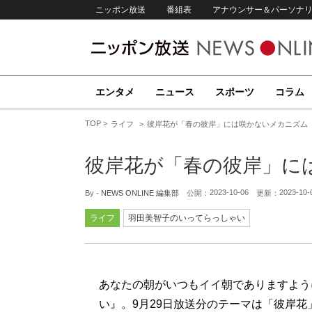
ニッポン放送
番組表
アナウンサー＆パーソナ
エンタメ
ニュース
スポーツ
コラム
TOP
ライフ
彼岸花が「春の彼岸」には咲かないメカニズム
彼岸花が「春の彼岸」に
2023-10-06
2023-10-
By -
NEWS ONLINE 編集部
公開：
更新：
ライフ
羽田美智子のいってらっしゃい
あなたの朝がいつもイイ朝でありますように
い』。9月29日放送分のテーマは「彼岸花