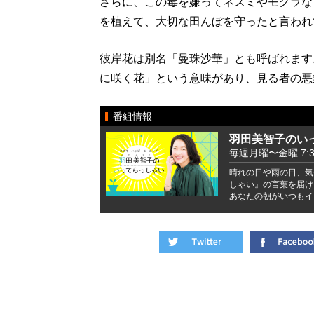
さらに、この毒を嫌ってネズミやモグラな
を植えて、大切な田んぼを守ったと言われ
彼岸花は別名「曼珠沙華」とも呼ばれます
に咲く花」という意味があり、見る者の悪
番組情報
羽田美智子のい
毎週月曜〜金曜 7:37 
晴れの日や雨の日、気
しゃい』の言葉を届け
あなたの朝がいつもイ