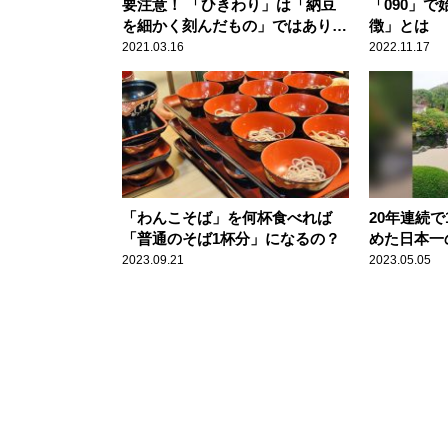
要注意！ 「ひきわり」は「納豆
「090」
を細かく刻んだもの」ではありま
徴」とは
せん
2021.03.16
2022.11.17
「わんこそば」を何杯食べれば
20年連続
「普通のそば1杯分」になるの？
めた日本一
2023.09.21
2023.05.05