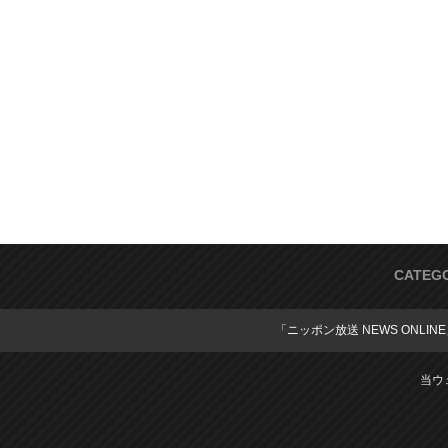
CATEG
「ニッポン放送 NEWS ONLIN
当ウ