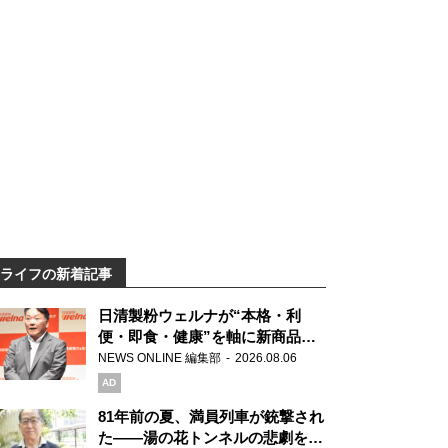
ライフの新着記事
日清製粉ウェルナが“本格・利
便・即食・健康”を軸に新商品を
展開 「マ・マー」「青の洞窟」
NEWS ONLINE 編集部
2026.08.06
ブランドを強化
AD
81年前の夏、満員列車が銃撃され
た――湯の花トンネルの悲劇を語