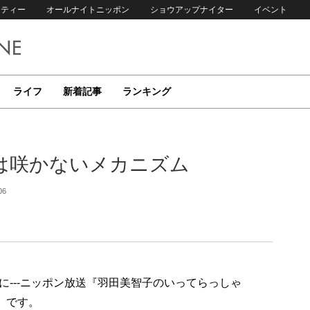
リティー
オールナイトニッポン
ショウアップナイター
イベント
ライフ
新着記事
ランキング
は咲かないメカニズム
06
---ニッポン放送『羽田美智子のいってらっしゃ
」です。