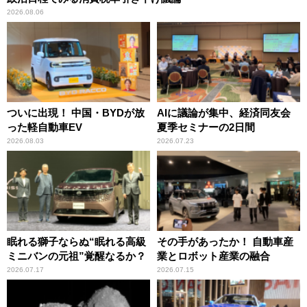
2026.08.06
ついに出現！ 中国・BYDが放
AIに議論が集中、経済同友会
った軽自動車EV
夏季セミナーの2日間
2026.08.03
2026.07.23
眠れる獅子ならぬ“眠れる高級
その手があったか！ 自動車産
ミニバンの元祖”覚醒なるか？
業とロボット産業の融合
2026.07.17
2026.07.15