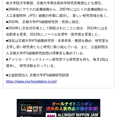
術大学院大学教授、京都大学再生医科学研究所教授などを歴任。
■2006年にマウスの皮膚細胞から、2007年にはヒトの皮膚細胞から
人工多能性幹（iPS）細胞の作製に成功し、新しい研究領域を拓く。
■2010年、京都大学iPS細胞研究所・所長に就任。
■2010年に文化功労者として顕彰されたことに続き、2012年には文
化勲章を受章。2012年にノーベル生理学・医学賞を受賞した。
■現在は京都大学iPS細胞研究所・名誉所長・教授を務め、研究室を
主宰し若い研究者たちと研究に取り組んでいる。また、公益財団法
人京都大学iPS細胞研究財団の理事長も務めている。
■アメリカ・グラッドストーン研究所でも研究室を持ち、毎月1回は
渡米し、研究活動を行っている。
■公益財団法人 京都大学iPS細胞研究財団
https://www.cira-foundation.or.jp/j/