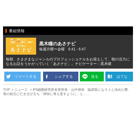
番組情報
黒木瞳のあさナビ
毎週月曜〜金曜 6:41 - 6:47
毎朝、さまざまなジャンルのプロフェッショナルをお迎えして、朝の活力に
なるお話をうかがっていく「あさナビ」。ナビゲーター：黒木瞳
ツイートする
シェアする
送る
はてな
TOP
ニュース
iPS細胞研究所名誉所長・山中伸弥 臨床医になろうと決めた際、
母の枕元に亡き父が立ち「伸弥に考え直すように」と……