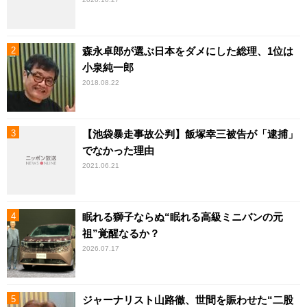
森永卓郎が選ぶ日本をダメにした総理、1位は
小泉純一郎
2018.08.22
【池袋暴走事故公判】飯塚幸三被告が「逮捕」
でなかった理由
2021.06.21
眠れる獅子ならぬ“眠れる高級ミニバンの元
祖”覚醒なるか？
2026.07.17
ジャーナリスト山路徹、世間を賑わせた“二股