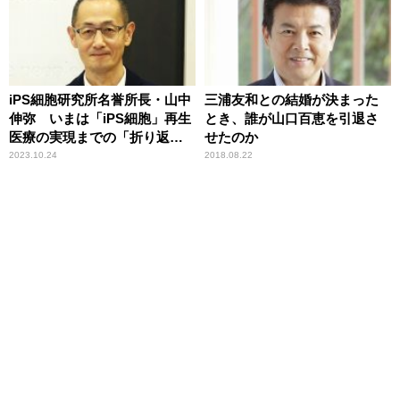
iPS細胞研究所名誉所長・山中
三浦友和との結婚が決まった
伸弥 いまは「iPS細胞」再生
とき、誰が山口百恵を引退さ
医療の実現までの「折り返し
せたのか
地点」
2023.10.24
2018.08.22