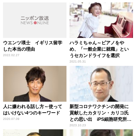
ウエンツ瑛士 イギリス留学
ハラミちゃん～ピアノをや
した本当の理由
め、「一般企業に就職」とい
うセカンドライフを選択
2022.02.27
2021.05.31
人に嫌われる話し方～使って
新型コロナワクチンの開発に
はいけない4つのキーワード
貢献したカタリン・カリコ氏
との思い出 iPS細胞研究所名
2020.07.09
誉所長・山中伸弥
2023.10.23