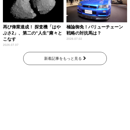
再び偉業達成！ 探査機「はや
極論御免！バリューチェーン
ぶさ2」、第二の“人生”粛々と
戦略の対抗馬は？
こなす
2026.07.02
2026.07.07
新着記事をもっと見る