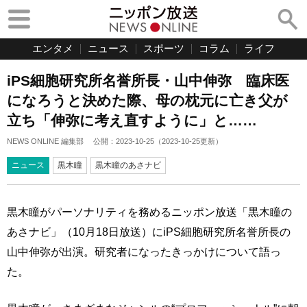
エンタメ
ニュース
スポーツ
コラム
ライフ
iPS細胞研究所名誉所長・山中伸弥 臨床医
になろうと決めた際、母の枕元に亡き父が
立ち「伸弥に考え直すように」と……
NEWS ONLINE 編集部
公開：
2023-10-25
（
2023-10-25
更新）
ニュース
黒木瞳
黒木瞳のあさナビ
黒木瞳がパーソナリティを務めるニッポン放送「黒木瞳の
あさナビ」（10月18日放送）にiPS細胞研究所名誉所長の
山中伸弥が出演。研究者になったきっかけについて語っ
た。