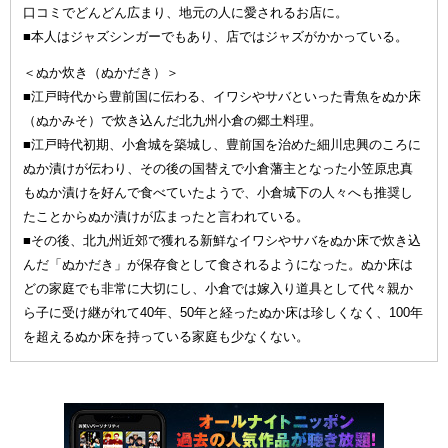
口コミでどんどん広まり、地元の人に愛されるお店に。
■本人はジャズシンガーでもあり、店ではジャズがかかっている。
＜ぬか炊き（ぬかだき）＞
■江戸時代から豊前国に伝わる、イワシやサバといった青魚をぬか床
（ぬかみそ）で炊き込んだ北九州小倉の郷土料理。
■江戸時代初期、小倉城を築城し、豊前国を治めた細川忠興のころに
ぬか漬けが伝わり、その後の国替えで小倉藩主となった小笠原忠真
もぬか漬けを好んで食べていたようで、小倉城下の人々へも推奨し
たことからぬか漬けが広まったと言われている。
■その後、北九州近郊で獲れる新鮮なイワシやサバをぬか床で炊き込
んだ「ぬかだき」が保存食として食されるようになった。ぬか床は
どの家庭でも非常に大切にし、小倉では嫁入り道具として代々親か
ら子に受け継がれて40年、50年と経ったぬか床は珍しくなく、100年
を超えるぬか床を持っている家庭も少なくない。