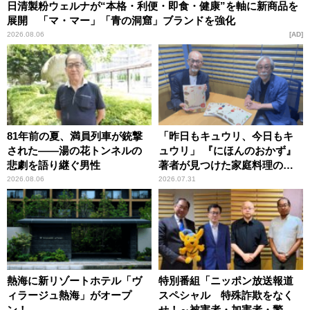
日清製粉ウェルナが“本格・利便・即食・健康”を軸に新商品を
展開 「マ・マー」「青の洞窟」ブランドを強化
2026.08.06
AD
81年前の夏、満員列車が銃撃
「昨日もキュウリ、今日もキ
された――湯の花トンネルの
ュウリ」 『にほんのおかず』
悲劇を語り継ぐ男性
著者が見つけた家庭料理の知
恵
2026.08.06
2026.07.31
熱海に新リゾートホテル「ヴ
特別番組「ニッポン放送報道
ィラージュ熱海」がオープ
スペシャル 特殊詐欺をなく
ン！
せ！～被害者・加害者・警視