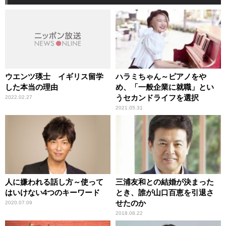
ウエンツ瑛士 イギリス留学
ハラミちゃん～ピアノをや
した本当の理由
め、「一般企業に就職」とい
うセカンドライフを選択
2022.02.27
2021.05.31
人に嫌われる話し方～使って
三浦友和との結婚が決まった
はいけない4つのキーワード
とき、誰が山口百恵を引退さ
せたのか
2020.07.09
2018.08.22