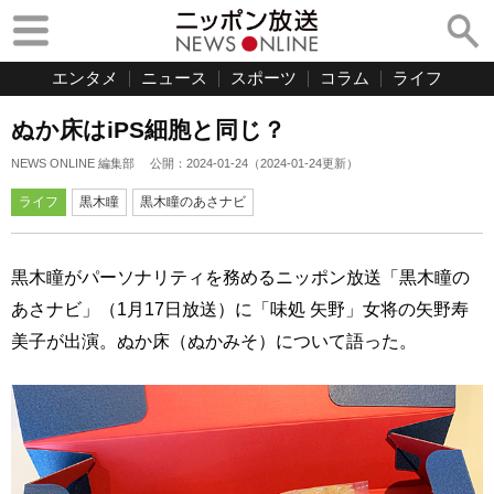
エンタメ
ニュース
スポーツ
コラム
ライフ
ぬか床はiPS細胞と同じ？
NEWS ONLINE 編集部
公開：
2024-01-24
（
2024-01-24
更新）
ライフ
黒木瞳
黒木瞳のあさナビ
黒木瞳がパーソナリティを務めるニッポン放送「黒木瞳の
あさナビ」（1月17日放送）に「味処 矢野」女将の矢野寿
美子が出演。ぬか床（ぬかみそ）について語った。