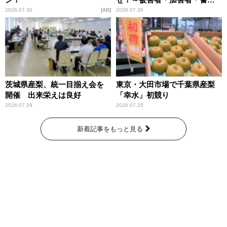
庁が語るトクリュウの実態
2026.07.30
AD
2026.07.30
～」放送
茨城県産梨、統一目揃え会を
東京・大田市場で千葉県産梨
開催 出来栄えは良好
「幸水」初競り
2026.07.29
2026.07.25
新着記事をもっと見る