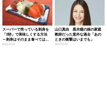
スーパーで売っている刺身を
山口真由 黒木瞳の娘の家庭
「3秒」で美味しくする方法
教師だった意外な過去「あの
～刺身はそのまま食べてはい
ときの衝撃はいまでも」
けない
2022.07.31
2021.07.05