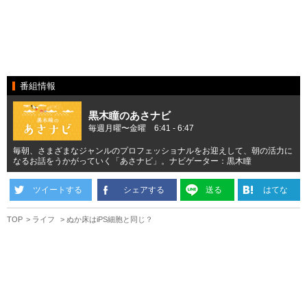
番組情報
黒木瞳のあさナビ
毎週月曜〜金曜 6:41 - 6:47
毎朝、さまざまなジャンルのプロフェッショナルをお迎えして、朝の活力に
なるお話をうかがっていく「あさナビ」。ナビゲーター：黒木瞳
ツイートする
シェアする
送る
はてな
TOP
ライフ
ぬか床はiPS細胞と同じ？