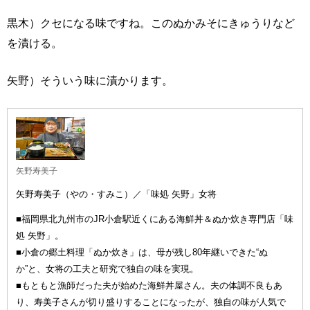
黒木）クセになる味ですね。このぬかみそにきゅうりなど
を漬ける。
矢野）そういう味に漬かります。
矢野寿美子
矢野寿美子（やの・すみこ）／「味処 矢野」女将
■福岡県北九州市のJR小倉駅近くにある海鮮丼＆ぬか炊き専門店「味
処 矢野」。
■小倉の郷土料理「ぬか炊き」は、母が残し80年継いできた“ぬ
か”と、女将の工夫と研究で独自の味を実現。
■もともと漁師だった夫が始めた海鮮丼屋さん。夫の体調不良もあ
り、寿美子さんが切り盛りすることになったが、独自の味が人気で