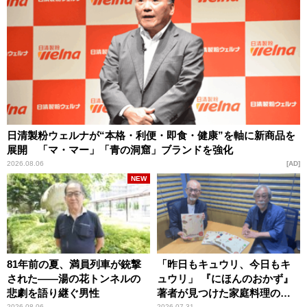
日清製粉ウェルナが“本格・利便・即食・健康”を軸に新商品を
展開 「マ・マー」「青の洞窟」ブランドを強化
2026.08.06
AD
NEW
81年前の夏、満員列車が銃撃
「昨日もキュウリ、今日もキ
された――湯の花トンネルの
ュウリ」 『にほんのおかず』
悲劇を語り継ぐ男性
著者が見つけた家庭料理の知
2026.08.06
2026.07.31