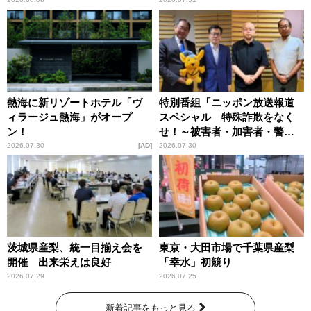
恵
熱海に新リゾートホテル「ヴ
特別番組「ニッポン放送報道
ィラージュ熱海」がオープ
スペシャル 特殊詐欺をなく
ン！
せ！～被害者・加害者・警視
庁が語るトクリュウの実態
2026.07.30
AD
2026.07.30
～」放送
茨城県産梨、統一目揃え会を
東京・大田市場で千葉県産梨
開催 出来栄えは良好
「幸水」初競り
2026.07.29
2026.07.25
新着記事をもっと見る