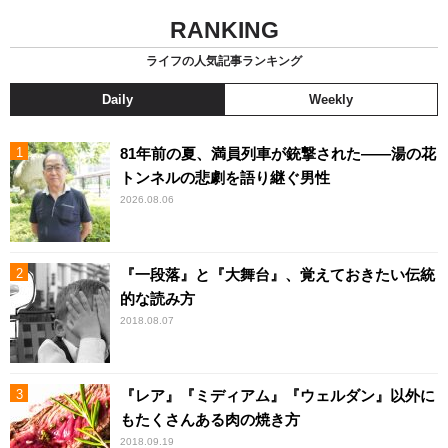
RANKING
ライフの人気記事ランキング
Daily
Weekly
81年前の夏、満員列車が銃撃された――湯の花
トンネルの悲劇を語り継ぐ男性
2026.08.06
『一段落』と『大舞台』、覚えておきたい伝統
的な読み方
2018.08.07
『レア』『ミディアム』『ウェルダン』以外に
もたくさんある肉の焼き方
2018.09.19