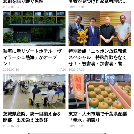
悲劇を語り継ぐ男性
著者が見つけた家庭料理の知
恵
2026.08.06
2026.07.31
熱海に新リゾートホテル「ヴ
特別番組「ニッポン放送報道
ィラージュ熱海」がオープ
スペシャル 特殊詐欺をなく
ン！
せ！～被害者・加害者・警視
庁が語るトクリュウの実態
2026.07.30
AD
2026.07.30
～」放送
茨城県産梨、統一目揃え会を
東京・大田市場で千葉県産梨
開催 出来栄えは良好
「幸水」初競り
2026.07.29
2026.07.25