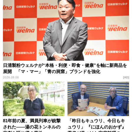
日清製粉ウェルナが“本格・利便・即食・健康”を軸に新商品を
展開 「マ・マー」「青の洞窟」ブランドを強化
2026.08.06
AD
81年前の夏、満員列車が銃撃
「昨日もキュウリ、今日もキ
された――湯の花トンネルの
ュウリ」 『にほんのおかず』