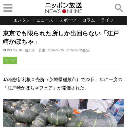
エンタメ
ニュース
スポーツ
コラム
ライフ
東京でも限られた所しか出回らない「江戸
崎かぼちゃ」
NEWS ONLINE 編集部
公開：
2024-06-25
（
2024-06-25
更新）
ライフ
JA稲敷新利根直売所（茨城県稲敷市）で22日、年に一度の
「江戸崎かぼちゃフェア」が開催された。