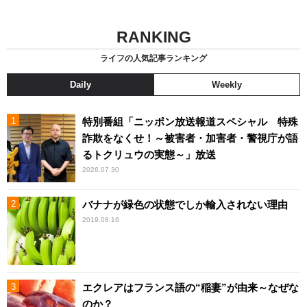
RANKING
ライフの人気記事ランキング
Daily
Weekly
特別番組「ニッポン放送報道スペシャル 特殊
詐欺をなくせ！～被害者・加害者・警視庁が語
るトクリュウの実態～」放送
2026.07.30
バナナが緑色の状態でしか輸入されない理由
2019.08.16
エクレアはフランス語の“稲妻”が由来～なぜな
のか？