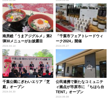
ダー』に任命
2024.02.04
2024.03.08
南房総「うまアジグルメ」第2
「千葉市フェアトレードウィ
弾30メニューがお披露目
ーク2024」開催
2024.04.14
2024.05.27
千葉公園にぎわいエリア「芝
公民連携で新たなコミュニテ
庭」オープン
ィ拠点が市原市に 「ちはら台
TENT」オープン
2024.04.30
2024.06.08