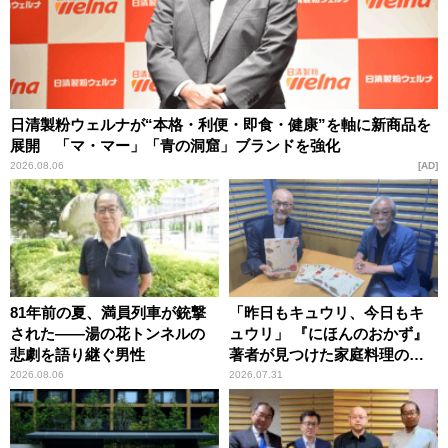
日清製粉ウェルナが“本格・利便・即食・健康”を軸に新商品を
展開 「マ・マー」「青の洞窟」ブランドを強化
2026.08.06
AD
81年前の夏、満員列車が銃撃
「昨日もキュウリ、今日もキ
された――湯の花トンネルの
ュウリ」 『にほんのおかず』
悲劇を語り継ぐ男性
著者が見つけた家庭料理の知
恵
2026.08.06
2026.07.31