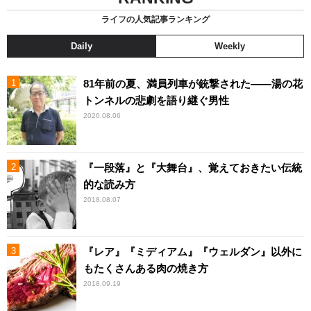
ライフの人気記事ランキング
Daily
Weekly
81年前の夏、満員列車が銃撃された――湯の花
トンネルの悲劇を語り継ぐ男性
2026.08.06
『一段落』と『大舞台』、覚えておきたい伝統
的な読み方
2018.08.07
『レア』『ミディアム』『ウェルダン』以外に
もたくさんある肉の焼き方
2018.09.19