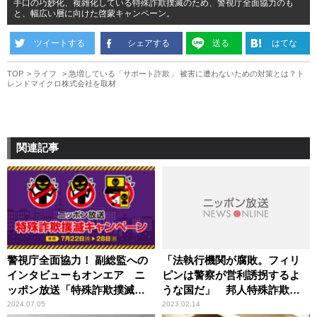
手口の巧妙化、複雑化している特殊詐欺撲滅のため、警視庁全面協力のも
と、幅広い層に向けた啓蒙キャンペーン。
ツイートする
シェアする
送る
はてな
TOP
ライフ
急増している「サポート詐欺」 被害に遭わないための対策とは？ト
レンドマイクロ株式会社を取材
関連記事
警視庁全面協力！ 副総監への
「法執行機関が腐敗。フィリ
インタビューもオンエア ニ
ピンは警察が営利誘拐するよ
ッポン放送「特殊詐欺撲滅キ
うな国だ」 邦人特殊詐欺グ
ャンペーン」
ループの拠点国の共通点を須
2024.07.05
2023.02.14