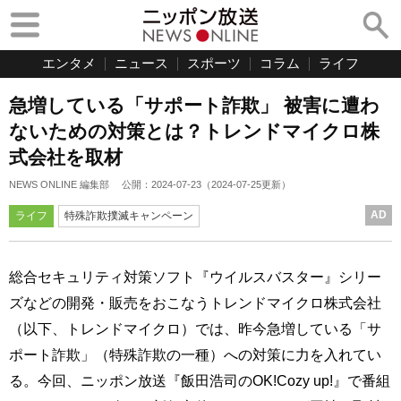
エンタメ
ニュース
スポーツ
コラム
ライフ
急増している「サポート詐欺」 被害に遭わ
ないための対策とは？トレンドマイクロ株
式会社を取材
NEWS ONLINE 編集部
公開：
2024-07-23
（
2024-07-25
更新）
AD
ライフ
特殊詐欺撲滅キャンペーン
総合セキュリティ対策ソフト『ウイルスバスター』シリー
ズなどの開発・販売をおこなうトレンドマイクロ株式会社
（以下、トレンドマイクロ）では、昨今急増している「サ
ポート詐欺」（特殊詐欺の一種）への対策に力を入れてい
る。今回、ニッポン放送『飯田浩司のOK!Cozy up!』で番組