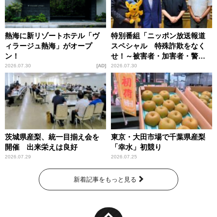
熱海に新リゾートホテル「ヴ
特別番組「ニッポン放送報道
ィラージュ熱海」がオープ
スペシャル 特殊詐欺をなく
ン！
せ！～被害者・加害者・警視
庁が語るトクリュウの実態
2026.07.30
AD
2026.07.30
～」放送
茨城県産梨、統一目揃え会を
東京・大田市場で千葉県産梨
開催 出来栄えは良好
「幸水」初競り
2026.07.29
2026.07.25
新着記事をもっと見る