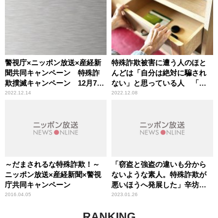
田慎一郎が解説
警視庁×ニッポン放送×産経新
特殊詐欺被害に遭う人のほと
聞共同キャンペーン 特殊詐
んどは「自分は絶対に騙され
欺撲滅キャンペーン 12月7日
ない」と思っている人 「根
～1月下旬
拠のない自信」は捨てること
2022.12.14
2022.12.08
～だまされるな特殊詐欺！～
「窃盗と強盗の違いも分から
ニッポン放送×産経新聞×警視
ないような素人。特殊詐欺が
庁共同キャンペーン
悪いほうへ発展した」辛坊治
郎が指摘 全国の強盗事件で
2016.04.05
2023.01.26
次々に逮捕される実行犯
RANKING