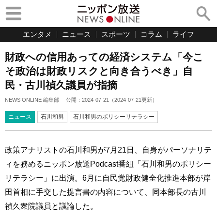
エンタメ
ニュース
スポーツ
コラム
ライフ
財政への信用あっての経済システム「今こ
そ政治は財政リスクと向き合うべき」自
民・古川禎久議員が指摘
NEWS ONLINE 編集部
公開：
2024-07-21
（
2024-07-21
更新）
ニュース
石川和男
石川和男のポリシーリテラシー
政策アナリストの石川和男が7月21日、自身がパーソナリテ
ィを務めるニッポン放送Podcast番組「石川和男のポリシー
リテラシー」に出演。6月に自民党財政健全化推進本部が岸
田首相に手交した提言書の内容について、同本部長の古川
禎久衆院議員と議論した。