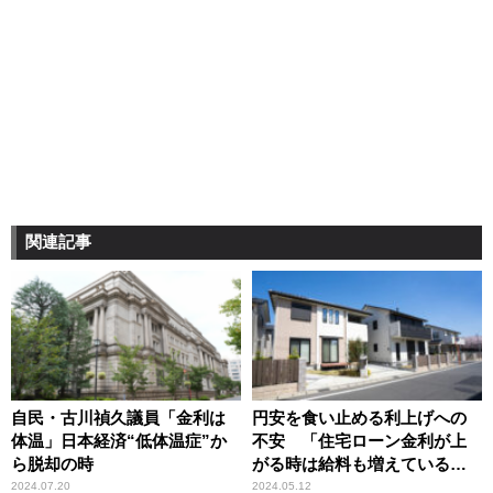
関連記事
自民・古川禎久議員「金利は
円安を食い止める利上げへの
体温」日本経済“低体温症”か
不安 「住宅ローン金利が上
ら脱却の時
がる時は給料も増えている」
前提を専門家が解説
2024.07.20
2024.05.12