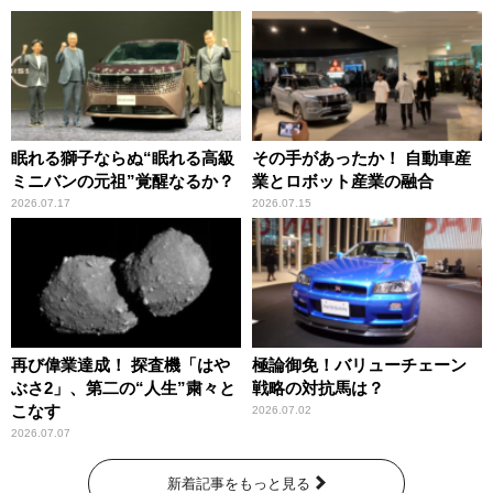
眠れる獅子ならぬ“眠れる高級
その手があったか！ 自動車産
ミニバンの元祖”覚醒なるか？
業とロボット産業の融合
2026.07.17
2026.07.15
再び偉業達成！ 探査機「はや
極論御免！バリューチェーン
ぶさ2」、第二の“人生”粛々と
戦略の対抗馬は？
こなす
2026.07.02
2026.07.07
新着記事をもっと見る