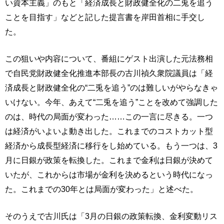
い資本主義」のもと「経済成長と財政健全化の二兎を追う
ことを目指す」などと記した提言書を岸田首相に手交し
た。
この狙いや内容について、番組にゲスト出演した元法務相
で自民党財政健全化推進本部長の古川禎久衆院議員は「経
済成長と財政健全化の“二兎を追う”のは難しいがやらなきゃ
いけない。今年、あえて“二兎を追う”ことを改めて強調した
のは、時代の局面が変わった……この一言に尽きる。一つ
は経済がいよいよ動き出した。これまでのコストカット型
経済から成長型経済に移行をし始めている。もう一つは、3
月に日銀が政策を転換した。これまで金利は日銀が決めて
いたが、これからは市場が金利を決めるという時代になっ
た。これまでの30年とは局面が変わった」と述べた。
そのうえで古川氏は「3月の日銀の政策転換、金利変動リス