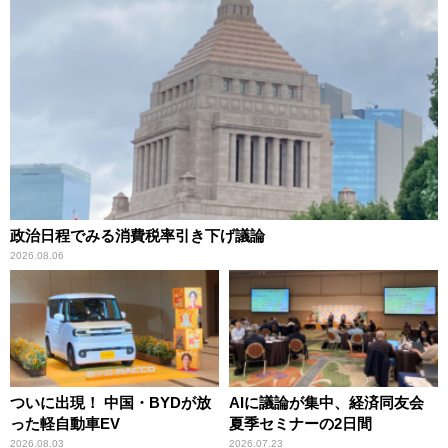
政治日程でみる消費税率引き下げ議論
2026.08.06
ついに出現！ 中国・BYDが放
AIに議論が集中、経済同友会
った軽自動車EV
夏季セミナーの2日間
2026.08.03
2026.07.23