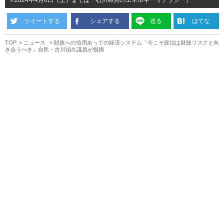
※2024年4月6日（土）までは『石川和男のエネルギーリテラシー』
ツイートする
シェアする
送る
はてな
TOP
ニュース
財政への信用あっての経済システム「今こそ政治は財政リスクと向
き合うべき」自民・古川禎久議員が指摘