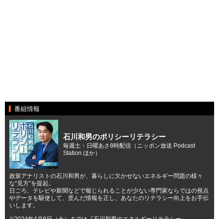
番組情報
石川和男のポリシーリテラシー
毎週土・日曜あさ8時配信（ニッポン放送 Podcast
Station ほか）
政策アナリストの石川和男が、暮らしに欠かせないエネルギー問題の様々
な“見方”を提起。
日ごろ、テレビや新聞などで報じられることが少ない専門家ならではの視点
やデータを駆使して、歪んだ情報を正し、あなたのリテラシー向上をお手伝
いします。