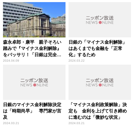
森永卓郎・康平 親子そろい
日銀の「マイナス金利解除」
踏みで『マイナス金利解除』
はあくまでも金融を「正常
をバッサリ！「日銀は完全に
化」するため
逆噴射」「何がしたいのか
2024.04.09
2024.03.22
な」
日銀のマイナス金利解除決定
「マイナス金利政策解除」決
は「時期尚早」 専門家が言
定も 金利を上げて引き締め
及
に進むのは「微妙な状況」
2024.03.21
2024.03.21