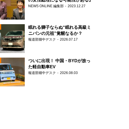
NEWS ONLINE 編集部
2023.12.27
眠れる獅子ならぬ“眠れる高級ミ
ニバンの元祖”覚醒なるか？
報道部畑中デスク
2026.07.17
N
ついに出現！ 中国・BYDが放っ
た軽自動車EV
報道部畑中デスク
2026.08.03
N