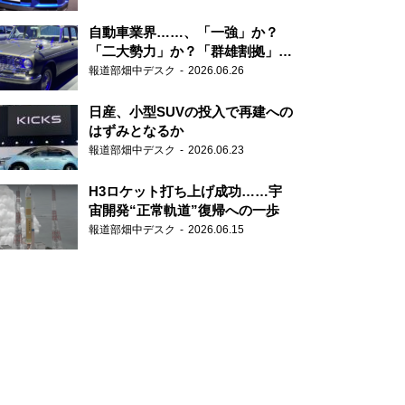
自動車業界……、「一強」か？
「二大勢力」か？「群雄割拠」
か？
報道部畑中デスク
2026.06.26
日産、小型SUVの投入で再建への
はずみとなるか
報道部畑中デスク
2026.06.23
H3ロケット打ち上げ成功……宇
宙開発“正常軌道”復帰への一歩
報道部畑中デスク
2026.06.15