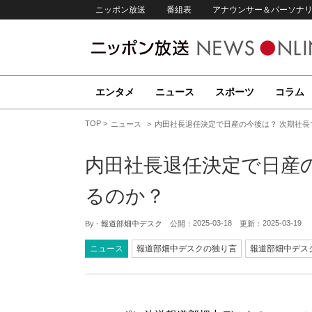
ニッポン放送
番組表
アナウンサー＆パーソナ
エンタメ
ニュース
スポーツ
コラム
TOP
ニュース
内田社長退任決定で日産の今後は？ 次期社長
内田社長退任決定で日産の
るのか？
2025-03-18
2025-03-19
By -
報道部畑中デスク
公開：
更新：
ニュース
報道部畑中デスクの独り言
報道部畑中デス