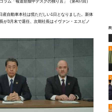
コラム「報道部畑中デスクの独り言」（第407回）
の日産自動車本社は慌ただしい1日となりました。新体
長が3月末で退任、次期社長はイヴァン・エスピノ
R