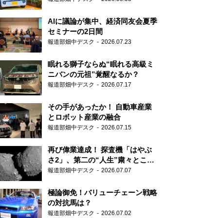
AIに議論が集中、経済同友会夏季
セミナーの2日間
報道部畑中デスク
2026.07.23
眠れる獅子ならぬ“眠れる高級ミ
ニバンの元祖”覚醒なるか？
報道部畑中デスク
2026.07.17
その手があったか！ 自動車産業
とロボット産業の融合
報道部畑中デスク
2026.07.15
再び偉業達成！ 探査機「はやぶ
さ2」、第二の“人生”粛々とこな
す
報道部畑中デスク
2026.07.07
極論御免！バリューチェーン戦略
の対抗馬は？
報道部畑中デスク
2026.07.02