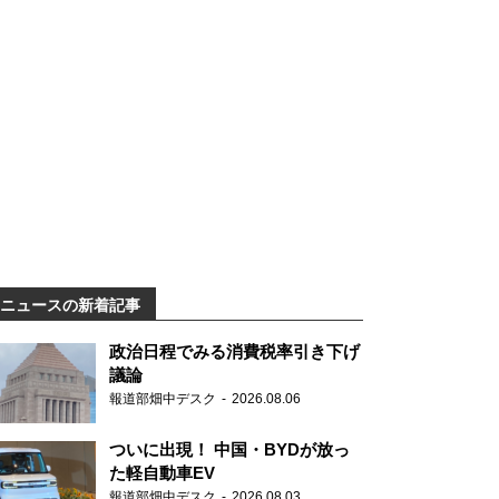
ニュースの新着記事
政治日程でみる消費税率引き下げ
議論
報道部畑中デスク
2026.08.06
ついに出現！ 中国・BYDが放っ
た軽自動車EV
報道部畑中デスク
2026.08.03