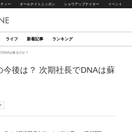
リティー
オールナイトニッポン
ショウアップナイター
イベント
ライフ
新着記事
ランキング
でDNAは蘇るのか？
今後は？ 次期社長でDNAは蘇
ク