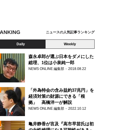
ANKING
ニュースの人気記事ランキング
Daily
Weekly
森永卓郎が選ぶ日本をダメにした
総理、1位は小泉純一郎
NEWS ONLINE 編集部
2018.08.22
N
「外為特会の含み益約37兆円」を
経済対策の財源にできる「根
拠」 高橋洋一が解説
NEWS ONLINE 編集部
2022.10.12
亀井静香が言及『高市早苗氏は初
の女性総理になる可能性がある』