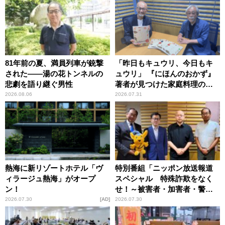
81年前の夏、満員列車が銃撃
「昨日もキュウリ、今日もキ
された――湯の花トンネルの
ュウリ」 『にほんのおかず』
悲劇を語り継ぐ男性
著者が見つけた家庭料理の知
恵
2026.08.06
2026.07.31
熱海に新リゾートホテル「ヴ
特別番組「ニッポン放送報道
ィラージュ熱海」がオープ
スペシャル 特殊詐欺をなく
ン！
せ！～被害者・加害者・警視
庁が語るトクリュウの実態
2026.07.30
AD
2026.07.30
～」放送