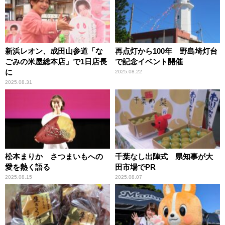
新浜レオン、成田山参道「な
再点灯から100年 野島埼灯台
ごみの米屋総本店」で1日店長
で記念イベント開催
に
2025.08.22
2025.08.31
松本まりか さつまいもへの
千葉なし出陣式 県知事が大
愛を熱く語る
田市場でPR
2025.08.15
2025.08.07