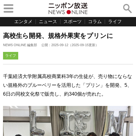
エンタメ
ニュース
スポーツ
コラム
ライフ
高校生ら開発、規格外果実をプリンに
NEWS ONLINE 編集部
公開：
2025-09-12
（
2025-09-15
更新）
ライフ
千葉経済大学附属高校商業科3年の生徒が、売り物にならな
い規格外のブルーベリーを活用した「プリン」を開発、5、
6日の同校文化祭で販売し、約340個が売れた。