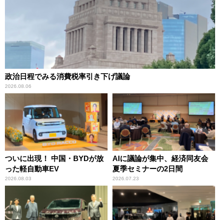
政治日程でみる消費税率引き下げ議論
2026.08.06
ついに出現！ 中国・BYDが放
AIに議論が集中、経済同友会
った軽自動車EV
夏季セミナーの2日間
2026.08.03
2026.07.23