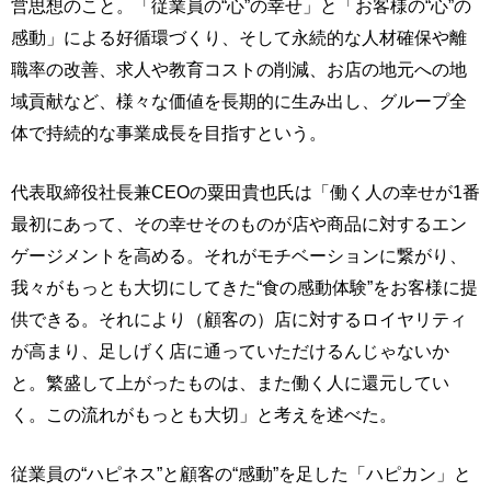
営思想のこと。「従業員の“心”の幸せ」と「お客様の“心”の
感動」による好循環づくり、そして永続的な人材確保や離
職率の改善、求人や教育コストの削減、お店の地元への地
域貢献など、様々な価値を長期的に生み出し、グループ全
体で持続的な事業成長を目指すという。
代表取締役社長兼CEOの粟田貴也氏は「働く人の幸せが1番
最初にあって、その幸せそのものが店や商品に対するエン
ゲージメントを高める。それがモチベーションに繋がり、
我々がもっとも大切にしてきた“食の感動体験”をお客様に提
供できる。それにより（顧客の）店に対するロイヤリティ
が高まり、足しげく店に通っていただけるんじゃないか
と。繁盛して上がったものは、また働く人に還元してい
く。この流れがもっとも大切」と考えを述べた。
従業員の“ハピネス”と顧客の“感動”を足した「ハピカン」と