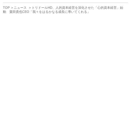
TOP
ニュース
トリドールHD、人的資本経営を深化させた「心的資本経営」始
動 粟田貴也CEO「我々をはるかなる成長に導いてくれる」