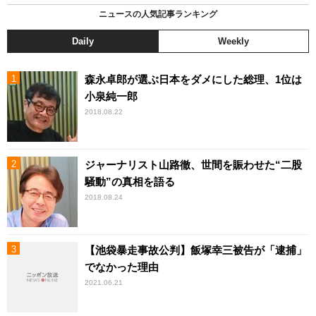
ニュースの人気記事ランキング
Daily
Weekly
森永卓郎が選ぶ日本をダメにした総理、1位は
小泉純一郎
2018.08.22
ジャーナリスト山路徹、世間を賑わせた“二股
騒動”の真相を語る
2018.08.24
【池袋暴走事故公判】飯塚幸三被告が「逮捕」
でなかった理由
2021.06.21