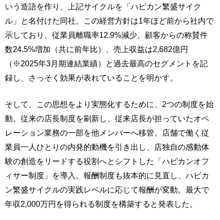
いう造語を作り、上記サイクルを「ハピカン繁盛サイク
ル」と名付けた同社。この経営方針は1年ほど前から社内で
示しており、従業員離職率12.9%減少、顧客からの称賛件
数24.5%増加（共に前年比）、売上収益は2,682億円
（※2025年3月期連結業績）と過去最高のセグメントを記
録し、さっそく効果が表れていることを明かす。
そして、この思想をより実態化するために、2つの制度を始
動。従来の店長制度を刷新し、従来店長が担っていたオペ
レーション業務の一部を他メンバーへ移管。店舗で働く従
業員一人ひとりの内発的動機を引き出し、店独自の感動体
験の創造をリードする役割へとシフトした「ハピカンオフ
ィサー制度」を導入。報酬制度も抜本的に見直し、ハピカ
ン繁盛サイクルの実践レベルに応じて報酬が変動。最大で
年収2,000万円を得られる制度を構築すると発表した。