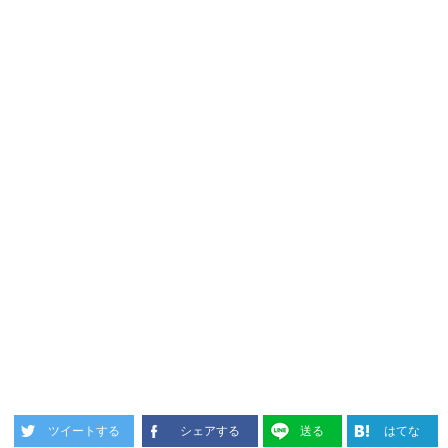
ツイートする
シェアする
送る
はてな