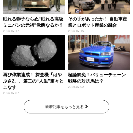
眠れる獅子ならぬ“眠れる高級
その手があったか！ 自動車産
ミニバンの元祖”覚醒なるか？
業とロボット産業の融合
2026.07.17
2026.07.15
再び偉業達成！ 探査機「はや
極論御免！バリューチェーン
ぶさ2」、第二の“人生”粛々と
戦略の対抗馬は？
こなす
2026.07.02
2026.07.07
新着記事をもっと見る