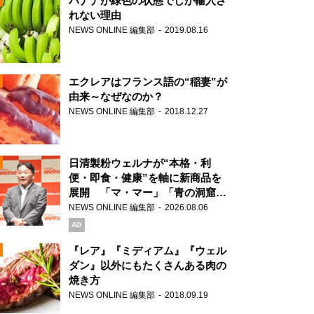
バナナが緑色の状態でしか輸入さ
れない理由
NEWS ONLINE 編集部
2019.08.16
N
エクレアはフランス語の“稲妻”が
由来～なぜなのか？
NEWS ONLINE 編集部
2018.12.27
N
日清製粉ウェルナが“本格・利
便・即食・健康”を軸に新商品を
展開 「マ・マー」「青の洞窟」
ブランドを強化
NEWS ONLINE 編集部
2026.08.06
N
AD
『レア』『ミディアム』『ウェル
ダン』以外にもたくさんある肉の
焼き方
N
NEWS ONLINE 編集部
2018.09.19