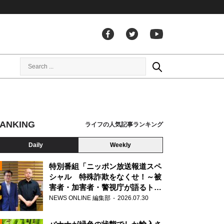
ANKING
ライフの人気記事ランキング
Daily
Weekly
特別番組「ニッポン放送報道スペ
シャル 特殊詐欺をなくせ！～被
害者・加害者・警視庁が語るトク
N
リュウの実態～」放送
NEWS ONLINE 編集部
2026.07.30
AD