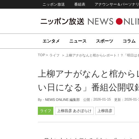
ニッポン放送
番組表
アナウンサー＆パーソナ
エンタメ
ニュース
スポーツ
コラム
TOP
ライフ
上柳アナがなんと棺からレポート！？「明日は
上柳アナがなんと棺から
い日になる」番組公開収
2026-01-15
2026-01-
By -
NEWS ONLINE 編集部
公開：
更新：
ライフ
上柳昌彦 あさぼらけ
上柳昌彦