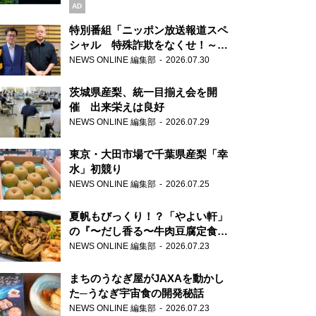
AD
特別番組「ニッポン放送報道スペ
シャル 特殊詐欺をなくせ！～被
害者・加害者・警視庁が語るトク
NEWS ONLINE 編集部
2026.07.30
リュウの実態～」放送
茨城県産梨、統一目揃え会を開
催 出来栄えは良好
NEWS ONLINE 編集部
2026.07.29
東京・大田市場で千葉県産梨「幸
水」初競り
NEWS ONLINE 編集部
2026.07.25
夏帆もびっくり！？「やよい軒」
の『〜だし香る〜牛肉豆腐定食』
が香り高すぎる
NEWS ONLINE 編集部
2026.07.23
まちのうなぎ屋がJAXAを動かし
た─うなぎ宇宙食の開発秘話
NEWS ONLINE 編集部
2026.07.23