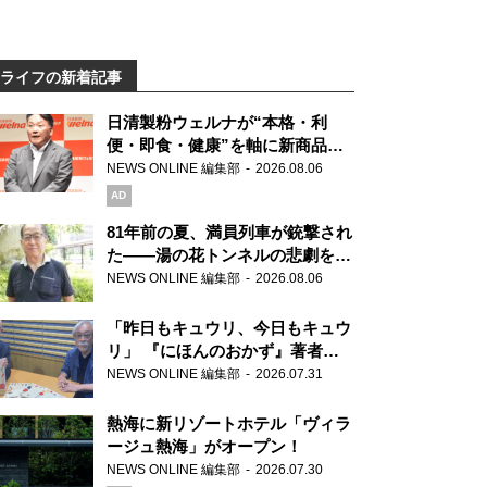
ライフの新着記事
日清製粉ウェルナが“本格・利
便・即食・健康”を軸に新商品を
展開 「マ・マー」「青の洞窟」
NEWS ONLINE 編集部
2026.08.06
ブランドを強化
AD
81年前の夏、満員列車が銃撃され
た――湯の花トンネルの悲劇を語
り継ぐ男性
NEWS ONLINE 編集部
2026.08.06
「昨日もキュウリ、今日もキュウ
リ」 『にほんのおかず』著者が
見つけた家庭料理の知恵
NEWS ONLINE 編集部
2026.07.31
熱海に新リゾートホテル「ヴィラ
ージュ熱海」がオープン！
NEWS ONLINE 編集部
2026.07.30