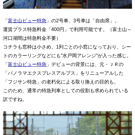
「
富士山ビュー特急
」の2号車、3号車は「自由席」。
運賃プラス特急料金「400円」で利用可能です。（富士山～
河口湖間は特急料金不要）
コチラも窓枠は小さめ、1列ごとの小窓になっており、シー
トのカラーリングなどにも”水戸岡アレンジ”が入った感じ。
「
富士山ビュー特急
」デビューの背景には、元・ＪＲの
「パノラマエクスプレスアルプス」をリニューアルした
「フジサン特急」の老朽化による取り換えの目的も。
このため、通常の特急列車としての役割も求められている
訳ですね。