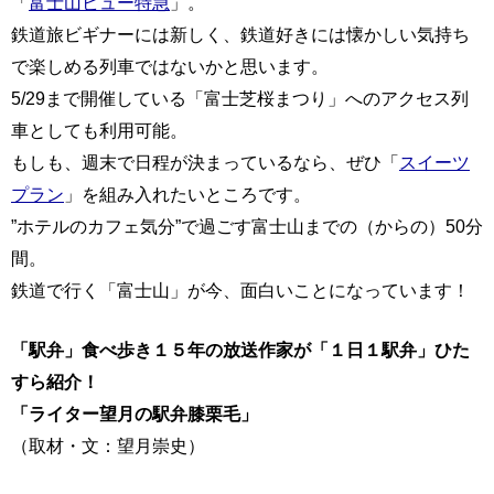
「
富士山ビュー特急
」。
鉄道旅ビギナーには新しく、鉄道好きには懐かしい気持ち
で楽しめる列車ではないかと思います。
5/29まで開催している「富士芝桜まつり」へのアクセス列
車としても利用可能。
もしも、週末で日程が決まっているなら、ぜひ「
スイーツ
プラン
」を組み入れたいところです。
”ホテルのカフェ気分”で過ごす富士山までの（からの）50分
間。
鉄道で行く「富士山」が今、面白いことになっています！
「駅弁」食べ歩き１５年の放送作家が「１日１駅弁」ひた
すら紹介！
「ライター望月の駅弁膝栗毛」
（取材・文：望月崇史）