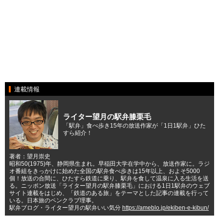
連載情報
ライター望月の駅弁膝栗毛
「駅弁」食べ歩き15年の放送作家が「1日1駅弁」ひた
すら紹介！
著者：望月崇史
昭和50(1975)年、静岡県生まれ。早稲田大学在学中から、放送作家に。ラジ
オ番組をきっかけに始めた全国の駅弁食べ歩きは15年以上、およそ5000
個！放送の合間に、ひたすら鉄道に乗り、駅弁を食して温泉に入る生活を送
る。ニッポン放送「ライター望月の駅弁膝栗毛」における1日1駅弁のウェブ
サイト連載をはじめ、「鉄道のある旅」をテーマとした記事の連載を行って
いる。日本旅のペンクラブ理事。
駅弁ブログ・ライター望月の駅弁いい気分
https://ameblo.jp/ekiben-e-kibun/