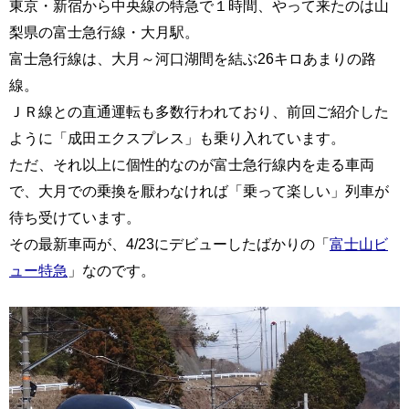
東京・新宿から中央線の特急で１時間、やって来たのは山
梨県の富士急行線・大月駅。
富士急行線は、大月～河口湖間を結ぶ26キロあまりの路
線。
ＪＲ線との直通運転も多数行われており、前回ご紹介した
ように「成田エクスプレス」も乗り入れています。
ただ、それ以上に個性的なのが富士急行線内を走る車両
で、大月での乗換を厭わなければ「乗って楽しい」列車が
待ち受けています。
その最新車両が、4/23にデビューしたばかりの「
富士山ビ
ュー特急
」なのです。