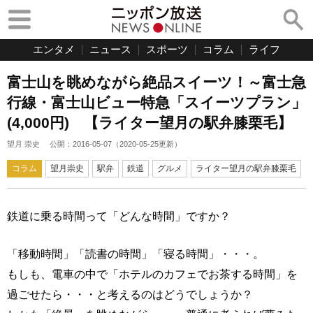
エンタメ
ニュース
スポーツ
コラム
ライフ
富士山を眺めながら絶品スイーツ！～富士急
行線・富士山ビュー特急「スイーツプラン」
(4,000円) 【ライター望月の駅弁膝栗毛】
望月 崇史
公開：
2016-05-07
（
2020-05-25
更新）
コラム
望月崇史
駅弁
鉄道
グルメ
ライター望月の駅弁膝栗毛
鉄道に乗る時間って「どんな時間」ですか？
「移動時間」「読書の時間」「寝る時間」・・・。
もしも、電車の中で「ホテルのカフェでお茶する時間」を
過ごせたら・・・と考えるのはどうでしょうか？