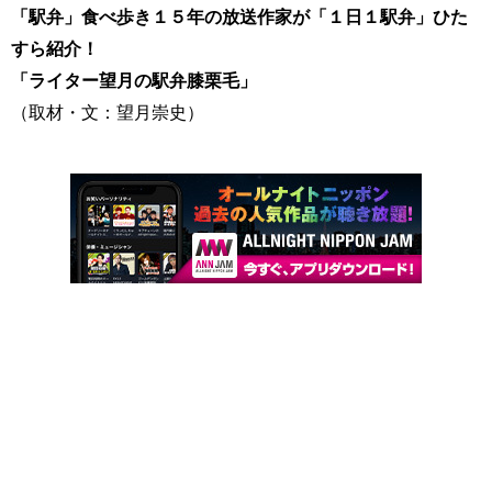
「駅弁」食べ歩き１５年の放送作家が「１日１駅弁」ひた
すら紹介！
「ライター望月の駅弁膝栗毛」
（取材・文：望月崇史）