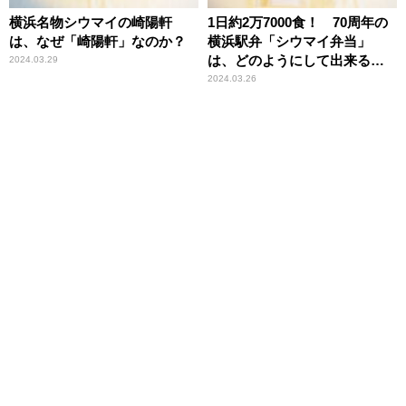
横浜名物シウマイの崎陽軒
1日約2万7000食！ 70周年の
は、なぜ「崎陽軒」なのか？
横浜駅弁「シウマイ弁当」
は、どのようにして出来るの
2024.03.29
か？
2024.03.26