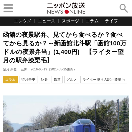
エンタメ
ニュース
スポーツ
コラム
ライフ
函館の夜景駅弁、見てから食べるか？食べ
てから見るか？～新函館北斗駅「函館100万
ドルの夜景弁当」(1,400円) 【ライター望
月の駅弁膝栗毛】
望月 崇史
公開：
2016-05-19
（
2020-05-25
更新）
コラム
望月崇史
駅弁
鉄道
グルメ
ライター望月の駅弁膝栗毛