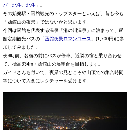
パー北斗
、
北斗
」。
その始発駅・函館観光のトップスターといえば、昔も今も
「函館山の夜景」ではないかと思います。
今回は函館を代表する温泉「湯の川温泉」に泊まって、函
館定期観光バスの「
函館夜景ロマンコース
」(1,700円)に参
加してみました。
夜8時前、各宿の前にバスが停車、近隣の宿と乗り合わせ
て、標高334m・函館山の展望台を目指します。
ガイドさんも付いて、夜景の見どころや山頂での集合時間
等について入念にレクチャーを受けます。