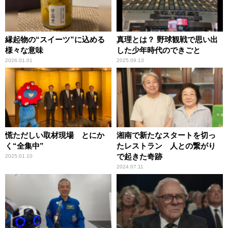
縁起物の“スイーツ”に込める
真理とは？ 野球観戦で思い出
様々な意味
した少年時代のできごと
2026.01.01
2025.09.13
慌ただしい取材現場 とにか
湘南で新たなスタートを切っ
く“全集中”
たレストラン 人との繋がり
で起きた奇跡
2025.01.10
2024.07.11