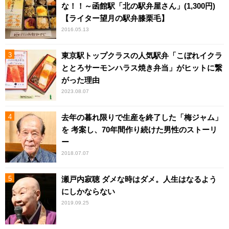
な！！～函館駅「北の駅弁屋さん」(1,300円)
【ライター望月の駅弁膝栗毛】
2016.05.13
東京駅トップクラスの人気駅弁「こぼれイクラ
ととろサーモンハラス焼き弁当」がヒットに繋
がった理由
2023.08.07
去年の暮れ限りで生産を終了した「梅ジャム」
を 考案し、70年間作り続けた男性のストーリ
ー
2018.07.07
瀬戸内寂聴 ダメな時はダメ。人生はなるよう
にしかならない
2019.09.25