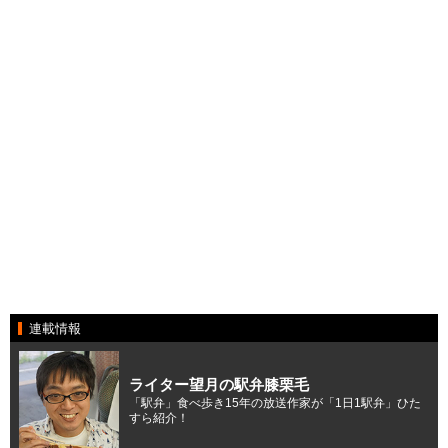
連載情報
ライター望月の駅弁膝栗毛
「駅弁」食べ歩き15年の放送作家が「1日1駅弁」ひた
すら紹介！