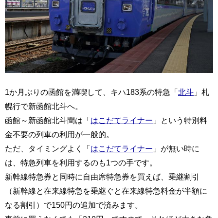
1か月ぶりの函館を満喫して、キハ183系の特急「
北斗
」札
幌行で新函館北斗へ。
函館～新函館北斗間は「
はこだてライナー
」という特別料
金不要の列車の利用が一般的。
ただ、タイミングよく「
はこだてライナー
」が無い時に
は、特急列車を利用するのも1つの手です。
新幹線特急券と同時に自由席特急券を買えば、乗継割引
（新幹線と在来線特急を乗継ぐと在来線特急料金が半額に
なる割引）で150円の追加で済みます。