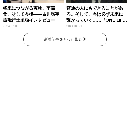
将来につながる実験、宇宙
普通の人にもできることがあ
食、そして今後――古川聡宇
る。そして、今は必ず未来に
宙飛行士単独インタビュー
繋がっていく……『ONE LIFE
奇跡が繋いだ6000の命』
2024.07.05
2024.06.21
新着記事をもっと見る