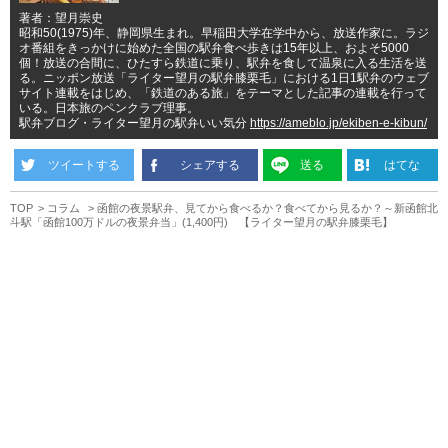
著者：望月崇史
昭和50(1975)年、静岡県生まれ。早稲田大学在学中から、放送作家に。ラジ
オ番組をきっかけに始めた全国の駅弁食べ歩きは15年以上、およそ5000
個！放送の合間に、ひたすら鉄道に乗り、駅弁を食して温泉に入る生活を送
る。ニッポン放送「ライター望月の駅弁膝栗毛」における1日1駅弁のウェブ
サイト連載をはじめ、「鉄道のある旅」をテーマとした記事の連載を行って
いる。日本旅のペンクラブ理事。
駅弁ブログ・ライター望月の駅弁いい気分
https://ameblo.jp/ekiben-e-kibun/
ツイートする
シェアする
送る
はてな
TOP
コラム
函館の夜景駅弁、見てから食べるか？食べてから見るか？～新函館北
斗駅「函館100万ドルの夜景弁当」(1,400円) 【ライター望月の駅弁膝栗毛】