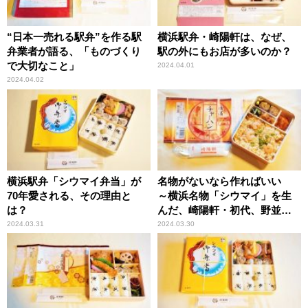
“日本一売れる駅弁”を作る駅
横浜駅弁・崎陽軒は、なぜ、
弁業者が語る、「ものづくり
駅の外にもお店が多いのか？
で大切なこと」
2024.04.01
2024.04.02
横浜駅弁「シウマイ弁当」が
名物がないなら作ればいい
70年愛される、その理由と
～横浜名物「シウマイ」を生
は？
んだ、崎陽軒・初代、野並茂
吉の精神とは？
2024.03.31
2024.03.30