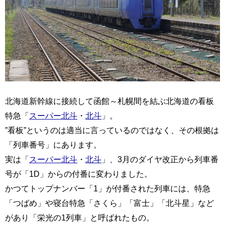
北海道新幹線に接続して函館～札幌間を結ぶ北海道の看板
特急「
スーパー北斗
・
北斗
」。
”看板”というのは適当に言っているのではなく、その根拠は
「列車番号」にあります。
実は「
スーパー北斗
・
北斗
」、3月のダイヤ改正から列車番
号が「1D」からの付番に変わりました。
かつてトップナンバー「1」が付番された列車には、特急
「つばめ」や寝台特急「さくら」「富士」「北斗星」など
があり「栄光の1列車」と呼ばれたもの。