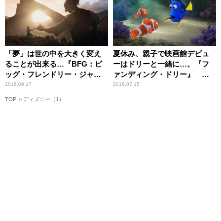
「夢」は世の中を大きく変え
夏休み、親子で映画館デビュ
ることが出来る…『BFG：ビ
ーはドリーと一緒に…。『フ
ッグ・フレンドリー・ジャイ
ァンディング・ドリー』 し
アント』 【しゃベルシネマ
ゃベルシネマ【第37回】
2016.09.17
2016.07.15
by 八雲ふみね・第71回】
TOP
ディズニー（1）