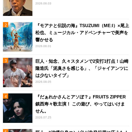
2026.08.03
『モアナと伝説の海』TSUZUMI（ME:I）×尾上
松也、ミュージカル・アドベンチャーで美声を
響かせる
2026.08.01
巨人・知念、久々スタメンで2安打1打点！山崎
隆造氏「泥臭さを感じる」、「ジャイアンツに
は少ないタイプ」
2026.08.05
『だぁれかさんとアソぼ？』FRUITS ZIPPER
鎮西寿々歌主演！ この遊び、やってはいけま
せん。
2026.07.25