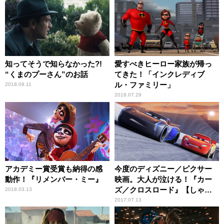
知ってそうで知らなかった?!
愛すべきヒーロー家族が帰っ
“くまのプーさん”のお話
てきた！「インクレディブ
ル・ファミリー」
2018.09.11
2018.07.29
アカデミー賞受賞も納得の感
今度のディズニー／ピクサー
動作！『リメンバー・ミー』
映画。大人が泣ける！『カー
ズ／クロスロード』【しゃベ
2018.03.13
ルシネマ by 八雲ふみね・第
2017.07.13
238回】