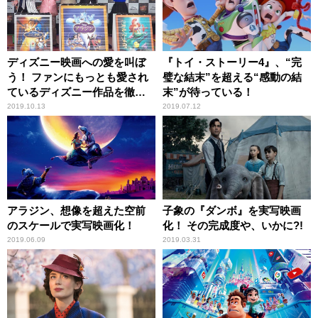
ディズニー映画への愛を叫ぼ
『トイ・ストーリー4』、“完
う！ ファンにもっとも愛され
璧な結末”を超える“感動の結
ているディズニー作品を徹底
末”が待っている！
分析!!
2019.10.13
2019.07.12
アラジン、想像を超えた空前
子象の『ダンボ』を実写映画
のスケールで実写映画化！
化！ その完成度や、いかに?!
2019.06.09
2019.03.31