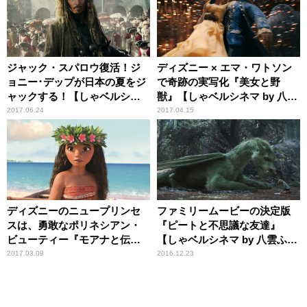
ジャック・スパロウ復活！ジ
ディズニー × エマ・ワトソン
ョニー･デップが日本の夏をジ
で奇跡の実写化『美女と野
ャックする！【しゃベルシネ
獣』【しゃベルシネマ by 八雲
マ by 八雲ふみね･第228回】
ふみね・第188回】
2017.06.24
2017.04.15
ディズニーのニュープリンセ
ファミリームービーの決定版
スは、勇敢なポリネシアン・
『ピートと不思議な友達』
ビューティー『モアナと伝説
【しゃベルシネマ by 八雲ふみ
の海』【しゃベルシネマ by 八
ね・第126回】
2017.03.09
2016.12.23
雲ふみね・第166回】