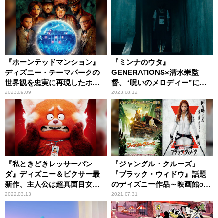
『ホーンテッドマンション』
『ミンナのウタ』
ディズニー・テーマパークの
GENERATIONS×清水崇監
世界観を忠実に再現したホラ
督、“呪いのメロディー”にま
ー・エンターテインメント
つわるホラーサスペンス
2023.09.09
2023.08.12
『私ときどきレッサーパン
『ジャングル・クルーズ』
ダ』ディズニー＆ピクサー最
『ブラック・ウィドウ』話題
新作、主人公は超真面目女
のディズニー作品～映画館or
子？
おうち、どっちで観る？
2022.03.13
2021.07.31