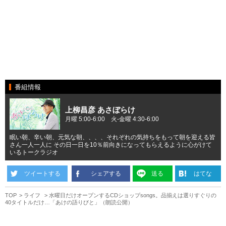
番組情報
上柳昌彦 あさぼらけ
月曜 5:00-6:00 火-金曜 4:30-6:00
眠い朝、辛い朝、元気な朝、、、、それぞれの気持ちをもって朝を迎える皆
さん一人一人に その日一日を10％前向きになってもらえるように心がけて
いるトークラジオ
ツイートする
シェアする
送る
はてな
TOP
ライフ
水曜日だけオープンするCDショップsongs。品揃えは選りすぐりの
40タイトルだけ…「あけの語りびと」（朗読公開）