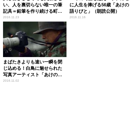
い、人を裏切らない唯一の筆
に人生を捧げる56歳「あけの
記具＝鉛筆を作り続ける町工
語りびと」（朗読公開）
場。 「あけの語りびと」（朗
2016.11.23
2016.11.16
読公開）
まばたきよりも速い一瞬を閉
じ込める！白鳥に魅せられた
写真アーティスト「あけの語
りびと」（朗読公開）
2016.11.02