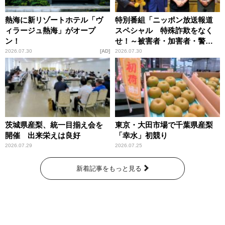
熱海に新リゾートホテル「ヴ
特別番組「ニッポン放送報道
ィラージュ熱海」がオープ
スペシャル 特殊詐欺をなく
ン！
せ！～被害者・加害者・警視
庁が語るトクリュウの実態
2026.07.30
AD
2026.07.30
～」放送
茨城県産梨、統一目揃え会を
東京・大田市場で千葉県産梨
開催 出来栄えは良好
「幸水」初競り
2026.07.29
2026.07.25
新着記事をもっと見る