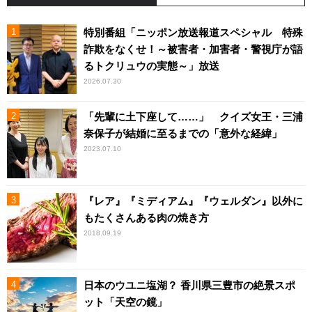
特別番組「ニッポン放送報道スペシャル 特殊
詐欺をなくせ！～被害者・加害者・警視庁が語
るトクリュウの実態～」放送
2026.07.30
「先輩に土下座して……」 クイズ女王・三浦
奈保子が結婚に至るまでの「意外な経緯」
2023.07.10
『レア』『ミディアム』『ウェルダン』以外に
もたくさんある肉の焼き方
2018.09.19
日本のウユニ塩湖？ 香川県三豊市の絶景スポ
ット「天空の鏡」