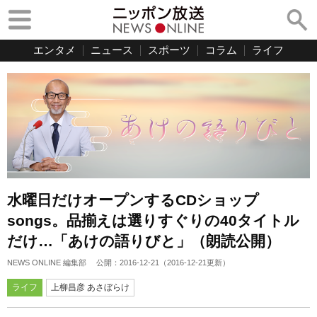
エンタメ
ニュース
スポーツ
コラム
ライフ
水曜日だけオープンするCDショップ
songs。品揃えは選りすぐりの40タイトル
だけ…「あけの語りびと」（朗読公開）
NEWS ONLINE 編集部
公開：
2016-12-21
（
2016-12-21
更新）
ライフ
上柳昌彦 あさぼらけ