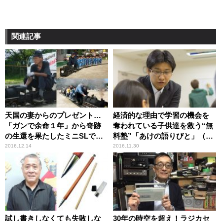
関連記事
天国の妻からのプレゼント…
経済的な理由で学習の機会を
「ガンで余命１年」から奇跡
奪われている子供達を救う“無
の生還を果たしたミニSLで全
料塾”「あけの語りびと」（朗
国を巡る男性「あけの語りび
読公開）
2016.12.14
2016.11.30
と」（朗読公開）
試し書きしなくても失敗しな
30年の時空を超え！ラジカセ