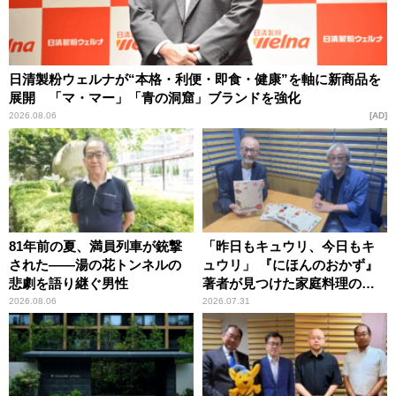
日清製粉ウェルナが“本格・利便・即食・健康”を軸に新商品を
展開 「マ・マー」「青の洞窟」ブランドを強化
2026.08.06
AD
81年前の夏、満員列車が銃撃
「昨日もキュウリ、今日もキ
された――湯の花トンネルの
ュウリ」 『にほんのおかず』
悲劇を語り継ぐ男性
著者が見つけた家庭料理の知
恵
2026.08.06
2026.07.31