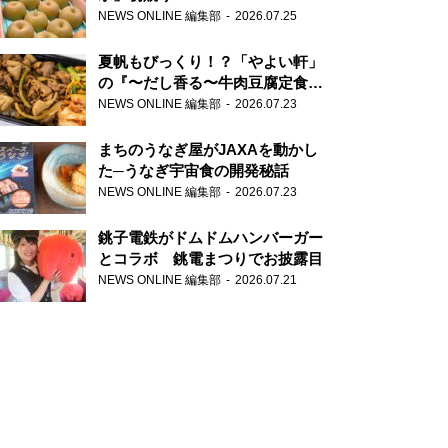
NEWS ONLINE 編集部
2026.07.25
夏帆もびっくり！？「やよい軒」
の『〜だし香る〜牛肉豆腐定食』
が香り高すぎる
NEWS ONLINE 編集部
2026.07.23
まちのうなぎ屋がJAXAを動かし
た─うなぎ宇宙食の開発秘話
NEWS ONLINE 編集部
2026.07.23
銚子電鉄がドムドムハンバーガー
とコラボ 銚電まつりでお披露目
NEWS ONLINE 編集部
2026.07.21