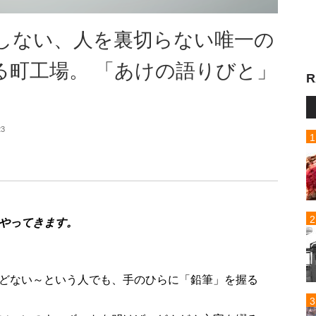
しない、人を裏切らない唯一の
る町工場。 「あけの語りびと」
R
23
やってきます。
どない～という人でも、手のひらに「鉛筆」を握る