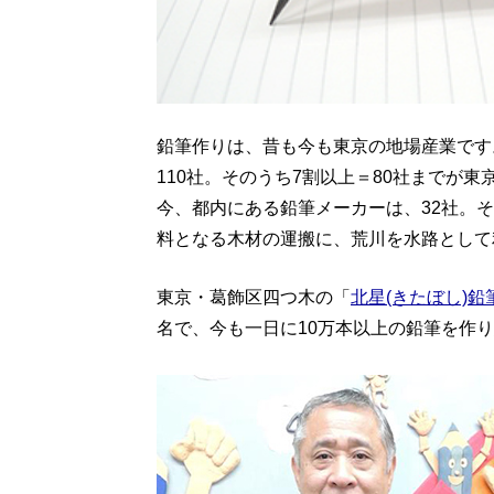
鉛筆作りは、昔も今も東京の地場産業です
110社。そのうち7割以上＝80社までが
今、都内にある鉛筆メーカーは、32社。
料となる木材の運搬に、荒川を水路として
東京・葛飾区四つ木の「
北星(きたぼし)鉛
名で、今も一日に10万本以上の鉛筆を作