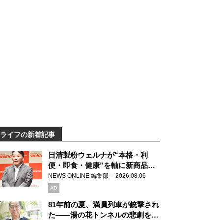
ライフの新着記事
日清製粉ウェルナが“本格・利
便・即食・健康”を軸に新商品を
展開 「マ・マー」「青の洞窟」
NEWS ONLINE 編集部
2026.08.06
ブランドを強化
AD
81年前の夏、満員列車が銃撃され
た――湯の花トンネルの悲劇を語