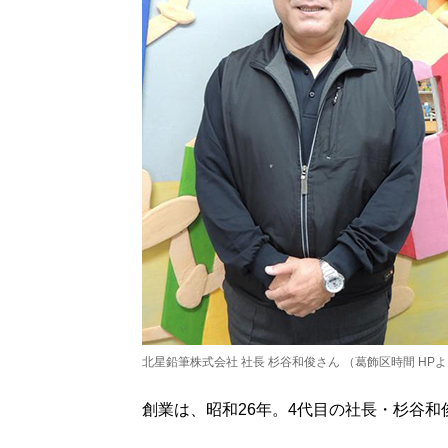
北星鉛筆株式会社 社長 杉谷和俊さん （
葛飾区時間 HP
創業は、昭和26年。4代目の社長・杉谷和