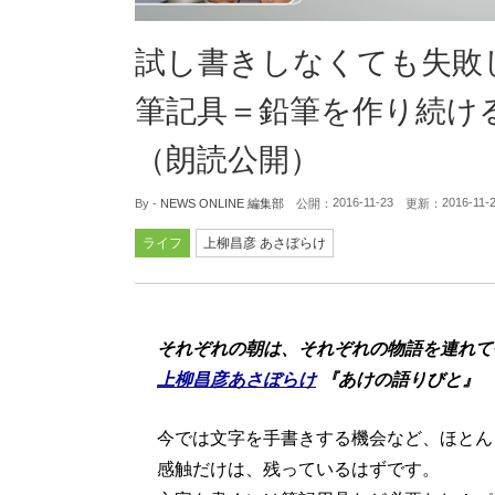
試し書きしなくても失敗
筆記具＝鉛筆を作り続け
（朗読公開）
2016-11-23
2016-11-
By -
NEWS ONLINE 編集部
公開：
更新：
ライフ
上柳昌彦 あさぼらけ
それぞれの朝は、それぞれの物語を連れて
上柳昌彦あさぼらけ
『あけの語りびと』
今では文字を手書きする機会など、ほとん
感触だけは、残っているはずです。