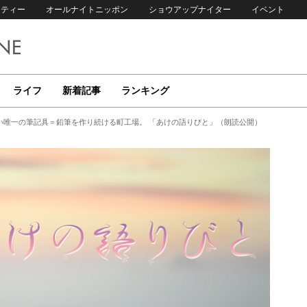
リティー
オールナイトニッポン
ショウアップナイター
イベント
ライフ
新着記事
ランキング
い唯一の筆記具＝鉛筆を作り続ける町工場。 「あけの語りびと」（朗読公開）