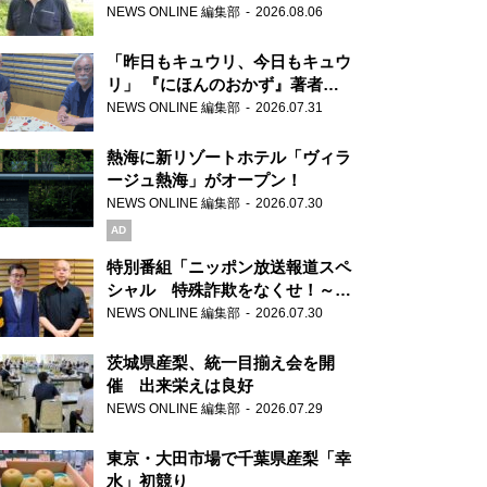
り継ぐ男性
NEWS ONLINE 編集部
2026.08.06
「昨日もキュウリ、今日もキュウ
リ」 『にほんのおかず』著者が
見つけた家庭料理の知恵
NEWS ONLINE 編集部
2026.07.31
熱海に新リゾートホテル「ヴィラ
ージュ熱海」がオープン！
NEWS ONLINE 編集部
2026.07.30
AD
特別番組「ニッポン放送報道スペ
シャル 特殊詐欺をなくせ！～被
害者・加害者・警視庁が語るトク
NEWS ONLINE 編集部
2026.07.30
リュウの実態～」放送
茨城県産梨、統一目揃え会を開
催 出来栄えは良好
NEWS ONLINE 編集部
2026.07.29
東京・大田市場で千葉県産梨「幸
水」初競り