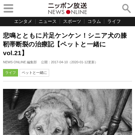
エンタメ
ニュース
スポーツ
コラム
ライフ
悲鳴とともに片足ケンケン！シニア犬の膝
靭帯断裂の治療記【ペットと一緒に
vol.21】
NEWS ONLINE 編集部
公開：
2017-04-10
（
2020-01-12
更新）
ライフ
ペットと一緒に