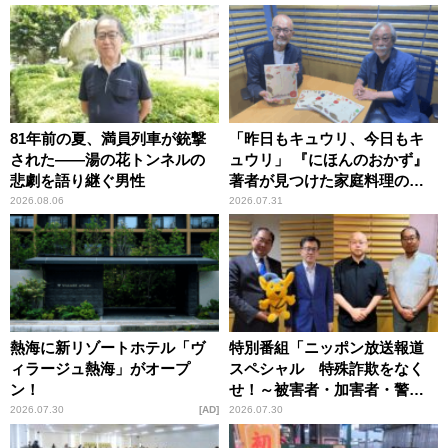
81年前の夏、満員列車が銃撃
「昨日もキュウリ、今日もキ
された――湯の花トンネルの
ュウリ」 『にほんのおかず』
悲劇を語り継ぐ男性
著者が見つけた家庭料理の知
恵
2026.08.06
2026.07.31
熱海に新リゾートホテル「ヴ
特別番組「ニッポン放送報道
ィラージュ熱海」がオープ
スペシャル 特殊詐欺をなく
ン！
せ！～被害者・加害者・警視
庁が語るトクリュウの実態
2026.07.30
AD
2026.07.30
～」放送