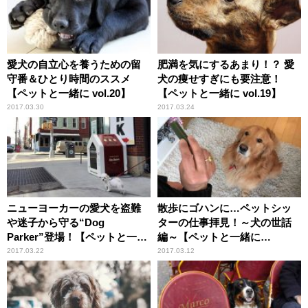
愛犬の自立心を養うための留
肥満を気にするあまり！？ 愛
守番＆ひとり時間のススメ
犬の痩せすぎにも要注意！
【ペットと一緒に vol.20】
【ペットと一緒に vol.19】
2017.03.30
2017.03.24
ニューヨーカーの愛犬を盗難
散歩にゴハンに…ペットシッ
や迷子から守る“Dog
ターの仕事拝見！～犬の世話
Parker”登場！【ペットと一緒
編～【ペットと一緒に
に vol.18】
vol.17】
2017.03.22
2017.03.12