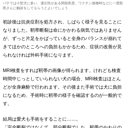
パテラは小型犬に多い、遺伝性がある関節疾患。ワクチン接種時などに一度獣
医さんに触診をしてもらうとよいでしょう
初診後は抗炎症剤を処方され、しばらく様子を見ることに
なりました。靭帯断裂は命にかかわる病気ではありません
が、ずっと片足をかばっていると全身のバランスが崩れて
きてほかのところへの負担もかかるため、症状の改善が見
られなければ外科手術になります。
MRI検査をすれば靭帯の画像が得られます。けれども検査
時間中じっとしていられない犬の場合、MRI検査はほとん
どが全身麻酔で行われます。その後また手術では犬に負担
になるため、手術時に靭帯の様子を確認するのが一般的で
す。
結局は愛犬も手術をすることに……。
「完全断裂ではなくて、部分断裂でした。靭帯のかわりの