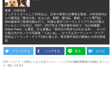
著者：臼井京音
ドッグライターとして20年以上、日本や世界の犬事情を取材。小学生時代か
らの愛読誌『愛犬の友』をはじめ、新聞、週刊誌、書籍、ペット専門誌、
Web媒体等で執筆活動を行う。30歳を過ぎてオーストラリアで犬の行動カ
ウンセリングを学び、2007～2017年まで東京都中央区で「犬の幼稚園
Urban Paws」も運営。主な著書は『室内犬の気持ちがわかる本』、タイの
小島の犬のモノクロ写真集『うみいぬ』。かつてはヨークシャー・テリア、
現在はノーリッチ・テリア2頭と暮らす。東京都中央区の動物との共生推進
員。
ツイートする
シェアする
送る
はてな
TOP
ライフ
悲鳴とともに片足ケンケン！シニア犬の膝靭帯断裂の治療記【ペット
と一緒に vol.21】