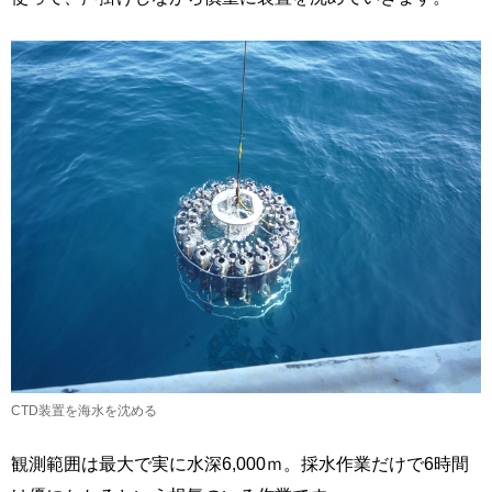
CTD装置を海水を沈める
観測範囲は最大で実に水深6,000ｍ。採水作業だけで6時間