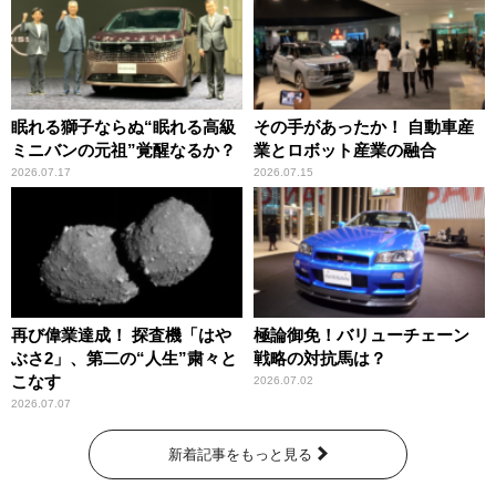
眠れる獅子ならぬ“眠れる高級
その手があったか！ 自動車産
ミニバンの元祖”覚醒なるか？
業とロボット産業の融合
2026.07.17
2026.07.15
再び偉業達成！ 探査機「はや
極論御免！バリューチェーン
ぶさ2」、第二の“人生”粛々と
戦略の対抗馬は？
こなす
2026.07.02
2026.07.07
新着記事をもっと見る