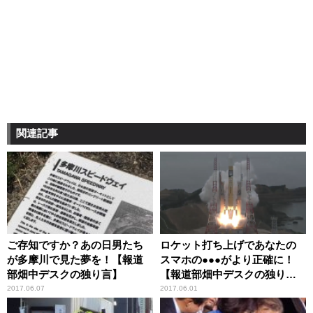
関連記事
ご存知ですか？あの日男たち
ロケット打ち上げであなたの
が多摩川で見た夢を！【報道
スマホの●●●がより正確に！
部畑中デスクの独り言】
【報道部畑中デスクの独り
言】
2017.06.07
2017.06.01