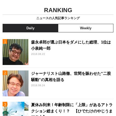
RANKING
ニュースの人気記事ランキング
Daily
Weekly
森永卓郎が選ぶ日本をダメにした総理、1位は
小泉純一郎
2018.08.22
ジャーナリスト山路徹、世間を賑わせた“二股
騒動”の真相を語る
2018.08.24
夏休み到来！年齢制限に「上限」があるアトラ
クション総まくり！？ 【ひでたけのやじうま