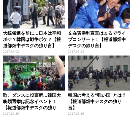
大統領選を前に…日本は平和
文在寅勝利宣言はまるでライ
ボケ？韓国は戦争ボケ？【報
ブコンサート！【報道部畑中
道部畑中デスクの独り言】
デスクの独り言】
2017.05.02
2017.05.13
歌、ダンスに投票所…韓国大
韓国の考える“強い国”とは？
統領選挙は記念イベント！
【報道部畑中デスクの独り
【報道部畑中デスクの独り
言】
言】
2017.05.20
2017.05.16