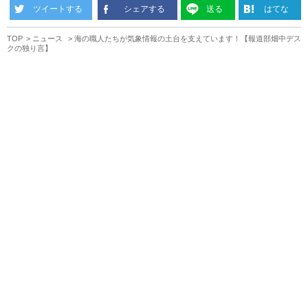
ツイートする
シェアする
送る
はてな
TOP
ニュース
海の職人たちが気象情報の土台を支えています！【報道部畑中デス
クの独り言】