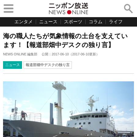
エンタメ
ニュース
スポーツ
コラム
ライフ
海の職人たちが気象情報の土台を支えてい
ます！【報道部畑中デスクの独り言】
NEWS ONLINE 編集部
公開：
2017-06-10
（
2017-06-10
更新）
ニュース
報道部畑中デスクの独り言