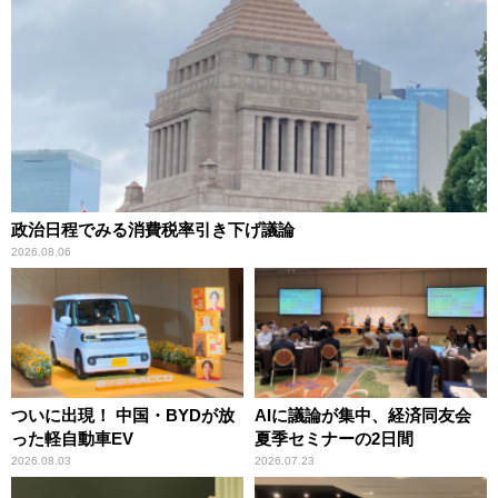
政治日程でみる消費税率引き下げ議論
2026.08.06
ついに出現！ 中国・BYDが放
AIに議論が集中、経済同友会
った軽自動車EV
夏季セミナーの2日間
2026.08.03
2026.07.23