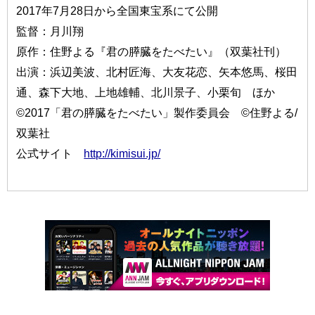
2017年7月28日から全国東宝系にて公開
監督：月川翔
原作：住野よる『君の膵臓をたべたい』（双葉社刊）
出演：浜辺美波、北村匠海、大友花恋、矢本悠馬、桜田
通、森下大地、上地雄輔、北川景子、小栗旬 ほか
©2017「君の膵臓をたべたい」製作委員会 ©住野よる/
双葉社
公式サイト
http://kimisui.jp/