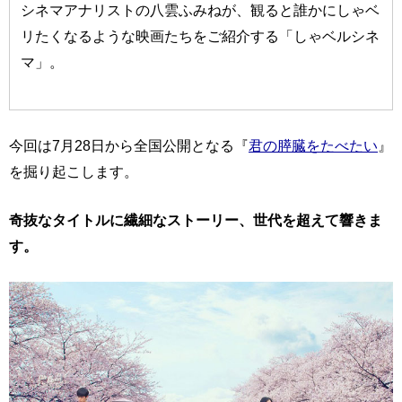
シネマアナリストの八雲ふみねが、観ると誰かにしゃベ
リたくなるような映画たちをご紹介する「しゃベルシネ
マ」。
今回は7月28日から全国公開となる『
君の膵臓をたべたい
』
を掘り起こします。
奇抜なタイトルに繊細なストーリー、世代を超えて響きま
す。