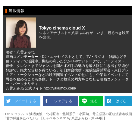
連載情報
Tokyo cinema cloud X
シネマアナリストの八雲ふみねが、いま、観るべき映画
を発信。
著者：八雲ふみね
映画コメンテーター・DJ・エッセイストとして、TV・ラジオ・雑誌など各
種メディアで活躍中。機転の利いた分かりやすいトークで、アーティスト、
俳優、タレントまでジャンルを問わず相手の魅力を最大限に引き出す話術が
好評で、絶大な信頼を得ている。初日舞台挨拶・完成披露試写会・来日プレ
ミア・トークショーなどの映画関連イベントの他にも、企業系イベントにて
司会を務めることも多数。トークと執筆の両方をこなせる映画コメンテータ
ー・パーソナリティ。
八雲ふみね 公式サイト
http://yakumox.com/
ツイートする
シェアする
送る
はてな
TOP
コラム
浜辺美波・北村匠海・北川景子・小栗旬、号泣必至の正統派青春映画
『君の膵臓をたべたい』【しゃベルシネマ by 八雲ふみね・第244回】