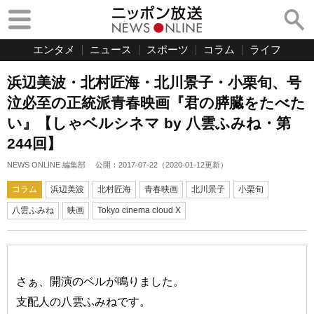
エンタメ
ニュース
スポーツ
コラム
ライフ
浜辺美波・北村匠海・北川景子・小栗旬、号
泣必至の正統派青春映画『君の膵臓をたべた
い』【しゃベルシネマ by 八雲ふみね・第
244回】
NEWS ONLINE 編集部
公開：
2017-07-22
（
2020-01-12
更新）
コラム
浜辺美波
北村匠海
青春映画
北川景子
小栗旬
八雲ふみね
映画
Tokyo cinema cloud X
さぁ、開演のベルが鳴りました。
支配人の八雲ふみねです。