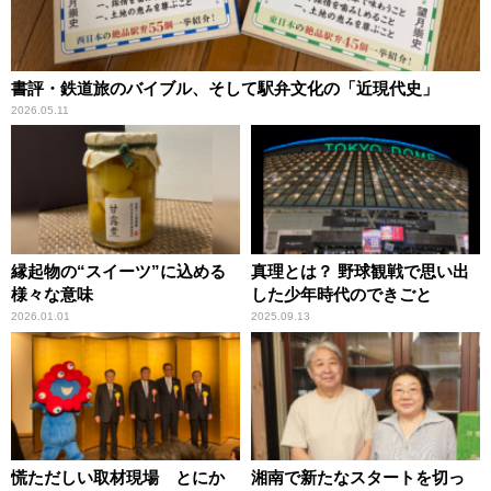
書評・鉄道旅のバイブル、そして駅弁文化の「近現代史」
2026.05.11
縁起物の“スイーツ”に込める
真理とは？ 野球観戦で思い出
様々な意味
した少年時代のできごと
2026.01.01
2025.09.13
慌ただしい取材現場 とにか
湘南で新たなスタートを切っ