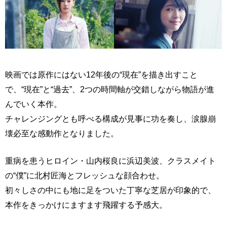
映画では原作にはない12年後の“現在”を描き出すこと
で、“現在”と“過去”、2つの時間軸が交錯しながら物語が進
んでいく本作。
チャレンジングとも呼べる構成が見事に功を奏し、涙腺崩
壊必至な感動作となりました。
重病を患うヒロイン・山内桜良に浜辺美波、クラスメイト
の“僕”に北村匠海とフレッシュな顔合わせ。
初々しさの中にも地に足をついた丁寧な芝居が印象的で、
本作をきっかけにますます飛躍する予感大。