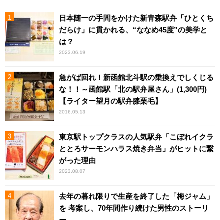
日本随一の手間をかけた新青森駅弁「ひとくち
だらけ」に貫かれる、“ななめ45度”の美学と
は？
2023.06.19
急がば回れ！新函館北斗駅の乗換えでしくじる
な！！～函館駅「北の駅弁屋さん」(1,300円)
【ライター望月の駅弁膝栗毛】
2016.05.13
東京駅トップクラスの人気駅弁「こぼれイクラ
ととろサーモンハラス焼き弁当」がヒットに繋
がった理由
2023.08.07
去年の暮れ限りで生産を終了した「梅ジャム」
を 考案し、70年間作り続けた男性のストーリ
ー