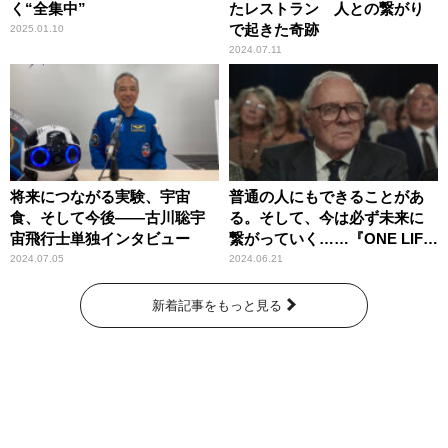
く“全集中”
たレストラン 人との繋がり
で起きた奇跡
2025.01.10
2024.07.11
将来につながる実験、宇宙
普通の人にもできることがあ
食、そして今後――古川聡宇
る。そして、今は必ず未来に
宙飛行士単独インタビュー
繋がっていく……『ONE LIFE
奇跡が繋いだ6000の命』
2024.07.05
2024.06.21
新着記事をもっと見る