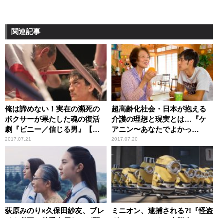
関連記事
俺は諦めない！実在の瀕死の
超高齢化社会・日本が抱える
ボクサーが果たした魂の復活
介護の理想と現実とは…『ケ
劇『ビニー／信じる男』【し
アニン〜あなたでよかっ
ゃベルシネマ by 八雲ふみね・
た〜』【しゃベルシネマ by 八
2017.07.21
2017.07.20
第243回】
雲ふみね・第242回】
荻原みのり×久保田紗友、ブレ
ミニオン、逮捕される?!『怪盗