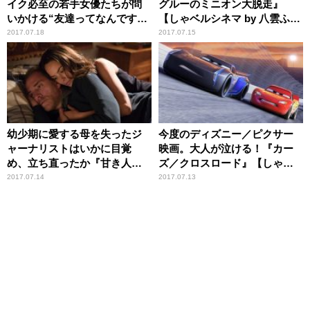
イク必至の若手女優たちが問
グルーのミニオン大脱走』
いかける“友達ってなんです
【しゃベルシネマ by 八雲ふみ
か？”『ハローグッバイ』【し
ね・第240回】
2017.07.18
2017.07.15
ゃベルシネマ by 八雲ふみね・
第241回】
幼少期に愛する母を失ったジ
今度のディズニー／ピクサー
ャーナリストはいかに目覚
映画。大人が泣ける！『カー
め、立ち直ったか『甘き人
ズ／クロスロード』【しゃベ
生』【しゃベルシネマ by 八雲
ルシネマ by 八雲ふみね・第
2017.07.14
2017.07.13
ふみね・第239回】
238回】