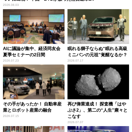
2026.08.03
AIに議論が集中、経済同友会
眠れる獅子ならぬ“眠れる高級
夏季セミナーの2日間
ミニバンの元祖”覚醒なるか？
2026.07.23
2026.07.17
その手があったか！ 自動車産
再び偉業達成！ 探査機「はや
業とロボット産業の融合
ぶさ2」、第二の“人生”粛々と
こなす
2026.07.15
2026.07.07