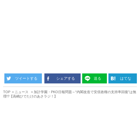
ツイートする
シェアする
送る
はてな
TOP
ニュース
加計学園・PKO日報問題～“内閣改造で安倍政権の支持率回復”は無
理!?【高嶋ひでたけのあさラジ！】