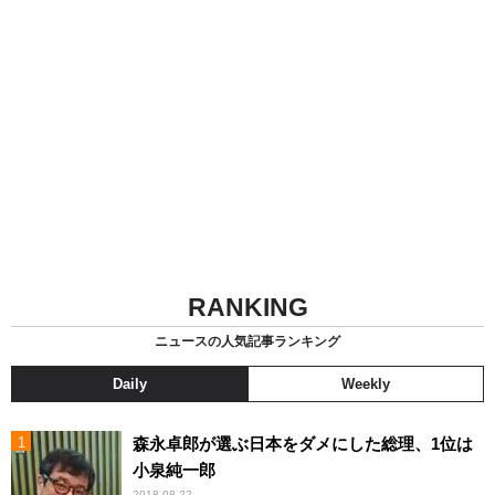
RANKING
ニュースの人気記事ランキング
Daily
Weekly
森永卓郎が選ぶ日本をダメにした総理、1位は
小泉純一郎
2018.08.22