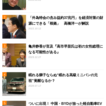
「外為特会の含み益約37兆円」を経済対策の財
源にできる「根拠」 高橋洋一が解説
2022.10.12
亀井静香が言及『高市早苗氏は初の女性総理に
なる可能性がある』
2023.12.27
眠れる獅子ならぬ“眠れる高級ミニバンの元
祖”覚醒なるか？
2026.07.17
ついに出現！ 中国・BYDが放った軽自動車EV