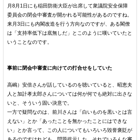
月8月1日にも稲田防衛大臣が出席して衆議院安全保障
委員会の閉会中審査が開かれる可能性があるのですね。
来月3日にも内閣改造を行う方向なのですが、ある閣僚
は「支持率低下は底無しだ」とこのように嘆いていたと
いうことなのです。
事前に閉会中審査に向けての打合せをしていた
高嶋）安倍さんが話しているのを聴いていると、昭恵夫
人と加計孝太郎さんについては何が何でも絶対に出さな
いと、そういう固い決意で。
一方で疑問なのは、前川さんは「白いものを黒いとは言
えない」とか「あったことを無かったことにはできな
い」とか言って、この人についてもいろいろ毀誉褒貶が
あるのですけれども、問題提示した。それでいろんな審