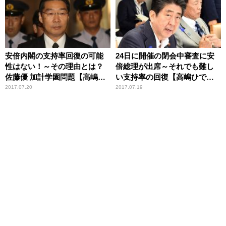
安倍内閣の支持率回復の可能
24日に開催の閉会中審査に安
性はない！～その理由とは？
倍総理が出席～それでも難し
佐藤優 加計学園問題【高嶋ひ
い支持率の回復【高嶋ひでた
でたけのあさラジ】
けのあさラジ！】
2017.07.20
2017.07.19