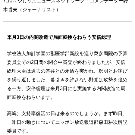
7:10～やじうまニュースネットワーク：コメンテーター鈴
木哲夫（ジャーナリスト）
来月3日の内閣改造で局面転換をねらう安倍総理
学校法人加計学園の獣医学部新設を巡り衆参両院の予算
委員会での2日間の閉会中審査が終わりましたが、安倍
総理大臣は過去の答弁との矛盾を突かれ、釈明とお詫び
を繰り返しました。幕引きを許さない野党は攻勢を強め
る一方、安倍総理は来月3日にも実施する内閣改造で局
面転換をねらいます。
高嶋）支持率復活の日は来るのでしょうか。まず昨日、
一昨日の動きについてニッポン放送報道部森田耕次解説
委員です。