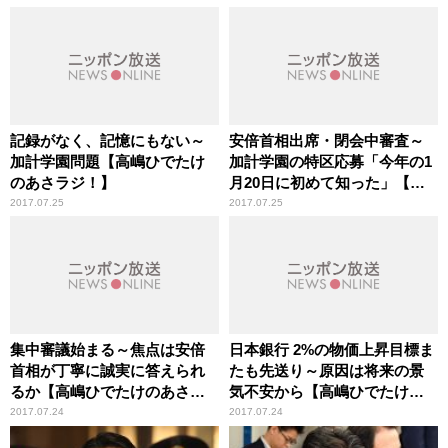
記録がなく、記憶にもない～
安倍首相出席・閉会中審査～
加計学園問題【高嶋ひでたけ
加計学園の特区応募「今年の1
のあさラジ！】
月20日に初めて知った」【高
嶋ひでたけのあさラジ！】
2017.07.25
2017.07.25
集中審議始まる～焦点は安倍
日本銀行 2%の物価上昇目標ま
首相が丁寧に誠実に答えられ
たも先送り～原因は将来の景
るか【高嶋ひでたけのあさラ
気不安から【高嶋ひでたけの
ジ！】
あさラジ！】
2017.07.24
2017.07.24