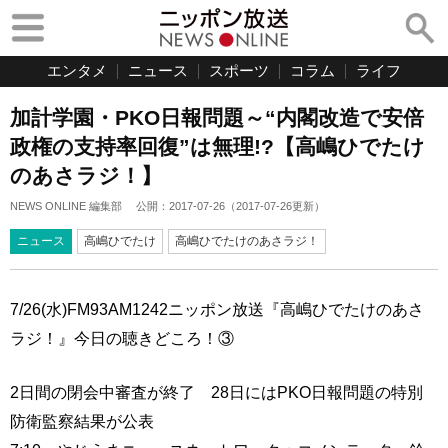
エンタメ
ニュース
スポーツ
コラム
ライフ
加計学園・PKO日報問題～“内閣改造で安倍
政権の支持率回復”は無理!?【高嶋ひでたけ
のあさラジ！】
NEWS ONLINE 編集部
公開：
2017-07-26
（
2017-07-26
更新）
ニュース
高嶋ひでたけ
高嶋ひでたけのあさラジ！
7/26(水)FM93AM1242ニッポン放送『高嶋ひでたけのあさ
ラジ！』今日の聴きどころ！③
2日間の閉会中審査が終了 28日にはPKO日報問題の特別
防衛監察結果が公表