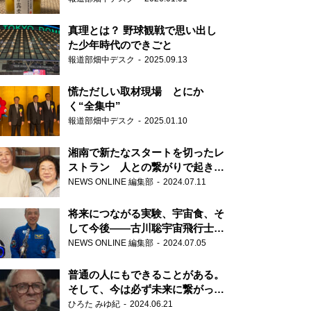
真理とは？ 野球観戦で思い出し
た少年時代のできごと
報道部畑中デスク
2025.09.13
慌ただしい取材現場 とにか
く“全集中”
報道部畑中デスク
2025.01.10
湘南で新たなスタートを切ったレ
ストラン 人との繋がりで起きた
奇跡
NEWS ONLINE 編集部
2024.07.11
将来につながる実験、宇宙食、そ
して今後――古川聡宇宙飛行士単
独インタビュー
NEWS ONLINE 編集部
2024.07.05
普通の人にもできることがある。
そして、今は必ず未来に繋がって
いく……『ONE LIFE 奇跡が繋い
ひろた みゆ紀
2024.06.21