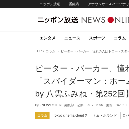
ニッポン放送
番組表
アナウンサー＆パーソナ
エンタメ
ニュース
スポーツ
コラム
TOP
コラム
ピーター・パーカー、憧れの人はトニー・スター
ピーター・パーカー、憧
『スパイダーマン：ホー
by 八雲ふみね・第252回
2017-08-05
2020-01-
By -
NEWS ONLINE 編集部
公開：
更新：
コラム
Tokyo cinema cloud X
トム・ホランド
ロバ