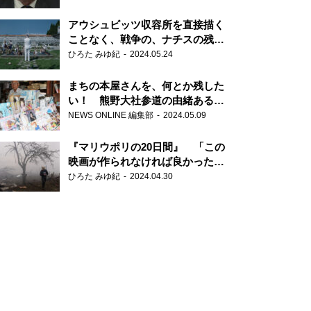
だ6000の命』
アウシュビッツ収容所を直接描く
ことなく、戦争の、ナチスの残虐
さが見える映画 『関心領域』
ひろた みゆ紀
2024.05.24
まちの本屋さんを、何とか残した
い！ 熊野大社参道の由緒ある書
店・三代目の強い思い
NEWS ONLINE 編集部
2024.05.09
『マリウポリの20日間』 「この
映画が作られなければ良かった」
と語る監督
ひろた みゆ紀
2024.04.30