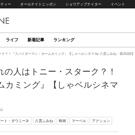
リティー
オールナイトニッポン
ショウアップナイター
イベント
ライフ
新着記事
ランキング
ク？！『スパイダーマン：ホームカミング』【しゃベルシネマ by 八雲ふみね・第252回】
れの人はトニー・スターク？！
ムカミング』【しゃベルシネマ
】
12
ート・ダウニーJr.
八雲ふみね
映画
マーベル
アクション