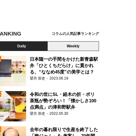
ANKING
コラムの人気記事ランキング
Daily
Weekly
日本随一の手間をかけた新青森駅
弁「ひとくちだらけ」に貫かれ
る、“ななめ45度”の美学とは？
望月 崇史
2023.06.19
令和の世にSL・経木の折・ポリ
茶瓶が勢ぞろい！「懐かしさ100
点満点」の津和野駅弁
望月 崇史
2022.05.30
N
去年の暮れ限りで生産を終了した
「梅ジャム」を 考案し、70年間