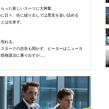
もらった新しいスーツに大興奮。
めに日々、街に繰り出しては悪党を追い詰める
ことは出来ず。
。
に現れる。
うスタークの忠告も聞かず、ピーターはニューヨ
に怪物退治に乗り出すが…。