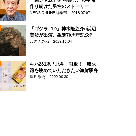
作り続けた男性のストーリー
NEWS ONLINE 編集部
2018.07.07
N
『ゴジラ−1.0』神木隆之介×浜辺
美波が出演、生誕70周年記念作
八雲 ふみね
2023.11.04
キハ281系「北斗」引退！ 噴火
湾を眺めていただきたい海鮮駅弁
望月 崇史
2022.09.30