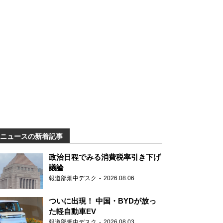
ニュースの新着記事
政治日程でみる消費税率引き下げ
議論
報道部畑中デスク
2026.08.06
ついに出現！ 中国・BYDが放っ
た軽自動車EV
報道部畑中デスク
2026.08.03