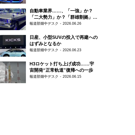
自動車業界……、「一強」か？
「二大勢力」か？「群雄割拠」
か？
報道部畑中デスク
2026.06.26
日産、小型SUVの投入で再建への
はずみとなるか
報道部畑中デスク
2026.06.23
H3ロケット打ち上げ成功……宇
宙開発“正常軌道”復帰への一歩
報道部畑中デスク
2026.06.15