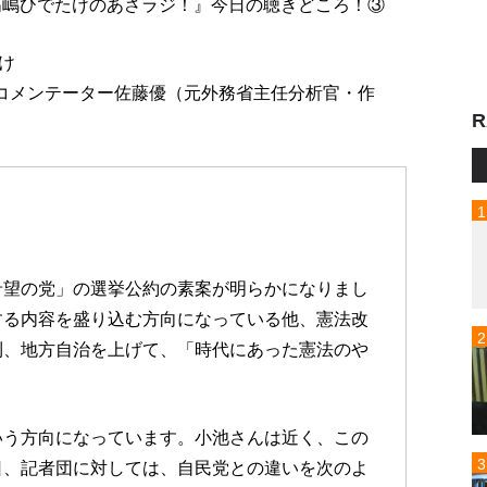
放送『高嶋ひでたけのあさラジ！』今日の聴きどころ！③
け
：コメンテーター佐藤優（元外務省主任分析官・作
R
希望の党」の選挙公約の素案が明らかになりまし
する内容を盛り込む方向になっている他、憲法改
利、地方自治を上げて、「時代にあった憲法のや
いう方向になっています。小池さんは近く、この
日、記者団に対しては、自民党との違いを次のよ