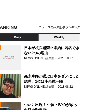
ANKING
ニュースの人気記事ランキング
Daily
Weekly
日本が核兵器禁止条約に署名でき
ない2つの理由
NEWS ONLINE 編集部
2020.10.27
N
森永卓郎が選ぶ日本をダメにした
総理、1位は小泉純一郎
NEWS ONLINE 編集部
2018.08.22
ついに出現！ 中国・BYDが放っ
た軽自動車EV