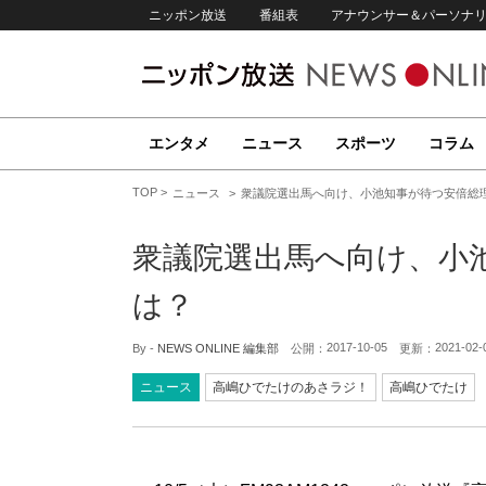
ニッポン放送
番組表
アナウンサー＆パーソナ
エンタメ
ニュース
スポーツ
コラム
TOP
ニュース
衆議院選出馬へ向け、小池知事が待つ安倍総
衆議院選出馬へ向け、小
は？
2017-10-05
2021-02-
By -
NEWS ONLINE 編集部
公開：
更新：
ニュース
高嶋ひでたけのあさラジ！
高嶋ひでたけ