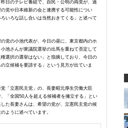
、昨日のテレビ番組で、自民・公明の両党が、過
望の党や日本維新の会と連携する可能性につい
いろいろな話し合いは当然おきてくる」と述べて
望の党の小池代表が、今日の昼に、東京都内のホ
、小池さんが衆議院選挙の出馬を重ねて否定して
政権選択の選挙はない」と指摘しており、今日の
への立候補を要請する」という見方が出ていま
新党「立憲民主党」の、長妻昭元厚生労働大臣
、「全国50人を超える候補者を擁立する」とい
任した長妻さんは、希望の党が、立憲民主党の候
次のように述べています。