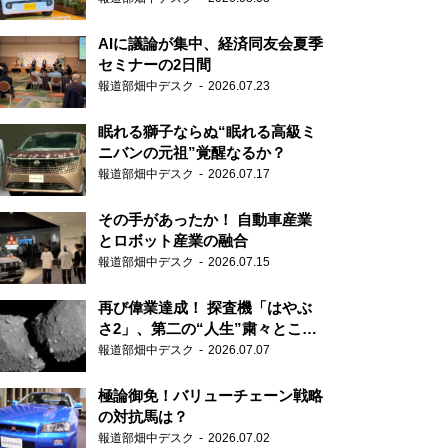
AIに議論が集中、経済同友会夏季
セミナーの2日間
報道部畑中デスク
2026.07.23
眠れる獅子ならぬ“眠れる高級ミ
ニバンの元祖”覚醒なるか？
報道部畑中デスク
2026.07.17
その手があったか！ 自動車産業
とロボット産業の融合
報道部畑中デスク
2026.07.15
再び偉業達成！ 探査機「はやぶ
さ2」、第二の“人生”粛々とこな
す
報道部畑中デスク
2026.07.07
極論御免！バリューチェーン戦略
の対抗馬は？
報道部畑中デスク
2026.07.02