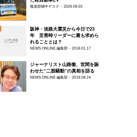
報道部畑中デスク
2026.08.03
阪神・淡路大震災から今日で23
年 災害時リーダーに最も求めら
れることとは？
N
NEWS ONLINE 編集部
2018.01.17
ジャーナリスト山路徹、世間を賑
わせた“二股騒動”の真相を語る
NEWS ONLINE 編集部
2018.08.24
N