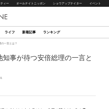
リティー
オールナイトニッポン
ショウアップナイター
イベント
ライフ
新着記事
ランキング
理の一言とは？
池知事が待つ安倍総理の一言と
01