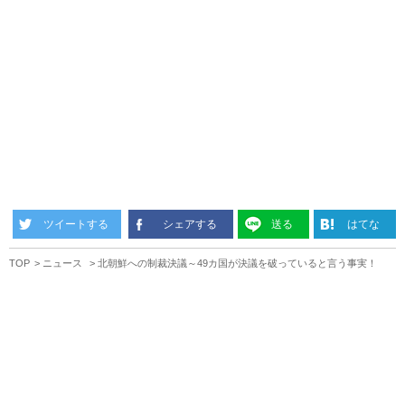
ツイートする
シェアする
送る
はてな
TOP
ニュース
北朝鮮への制裁決議～49カ国が決議を破っていると言う事実！