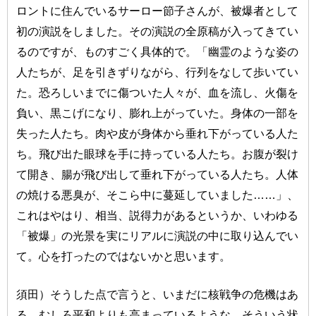
ロントに住んでいるサーロー節子さんが、被爆者として
初の演説をしました。その演説の全原稿が入ってきてい
るのですが、ものすごく具体的で。「幽霊のような姿の
人たちが、足を引きずりながら、行列をなして歩いてい
た。恐ろしいまでに傷ついた人々が、血を流し、火傷を
負い、黒こげになり、膨れ上がっていた。身体の一部を
失った人たち。肉や皮が身体から垂れ下がっている人た
ち。飛び出た眼球を手に持っている人たち。お腹が裂け
て開き、腸が飛び出して垂れ下がっている人たち。人体
の焼ける悪臭が、そこら中に蔓延していました……」、
これはやはり、相当、説得力があるというか、いわゆる
「被爆」の光景を実にリアルに演説の中に取り込んでい
て。心を打ったのではないかと思います。
須田）そうした点で言うと、いまだに核戦争の危機はあ
る。むしろ平和よりも高まっているような、そういう状