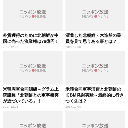
外貨獲得のために北朝鮮が中
漂着した北朝鮮・木造船の乗
国に売った漁業権は76億円！
員を見て思うある事とは？
2017.12.07
2017.12.06
米韓両軍合同訓練～グラム上
米韓合同軍事演習と北朝鮮の
院議員「北朝鮮との軍事衝突
ICBM発射実験～最終的に行き
が近づいている」！
つく先は？
2017.12.05
2017.12.04