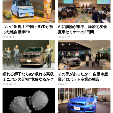
ついに出現！ 中国・BYDが放
AIに議論が集中、経済同友会
った軽自動車EV
夏季セミナーの2日間
2026.08.03
2026.07.23
眠れる獅子ならぬ“眠れる高級
その手があったか！ 自動車産
ミニバンの元祖”覚醒なるか？
業とロボット産業の融合
2026.07.17
2026.07.15