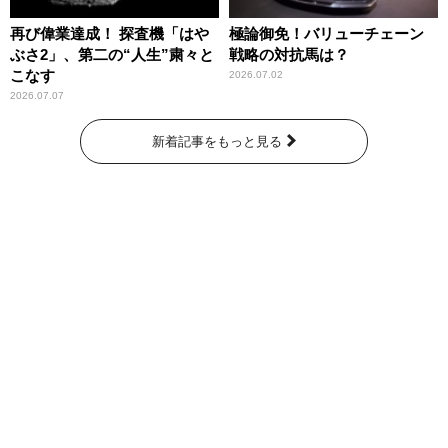
再び偉業達成！ 探査機「はや
極論御免！バリューチェーン
ぶさ2」、第二の“人生”粛々と
戦略の対抗馬は？
こなす
2026.07.02
2026.07.07
新着記事をもっと見る