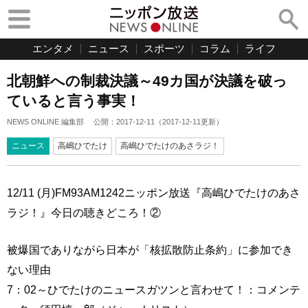
エンタメ
ニュース
スポーツ
コラム
ライフ
北朝鮮への制裁決議～49カ国が決議を破っ
ていると言う事実！
NEWS ONLINE 編集部
公開：
2017-12-11
（
2017-12-11
更新）
ニュース
高嶋ひでたけ
高嶋ひでたけのあさラジ！
12/11 (月)FM93AM1242ニッポン放送『高嶋ひでたけのあさ
ラジ！』今日の聴きどころ！②
被爆国でありながら日本が「核拡散防止条約」に参加でき
ない理由
7：02～ひでたけのニュースガツンと言わせて！：コメンテ