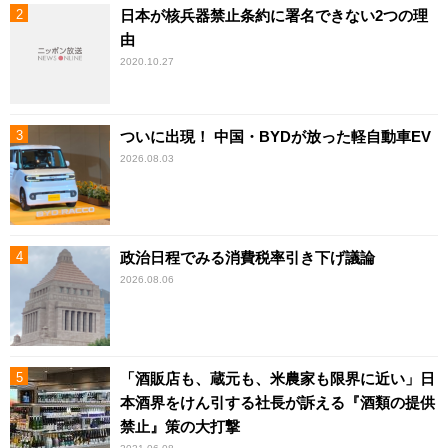
日本が核兵器禁止条約に署名できない2つの理
由
2020.10.27
ついに出現！ 中国・BYDが放った軽自動車EV
2026.08.03
政治日程でみる消費税率引き下げ議論
2026.08.06
「酒販店も、蔵元も、米農家も限界に近い」日
本酒界をけん引する社長が訴える『酒類の提供
禁止』策の大打撃