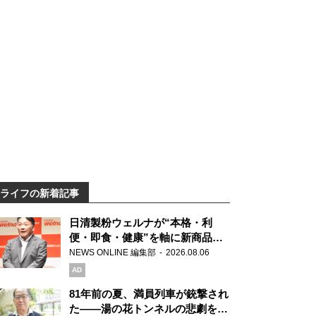
ライフの新着記事
日清製粉ウェルナが“本格・利
便・即食・健康”を軸に新商品を
展開 「マ・マー」「青の洞窟」
NEWS ONLINE 編集部
2026.08.06
ブランドを強化
AD
81年前の夏、満員列車が銃撃され
た――湯の花トンネルの悲劇を語