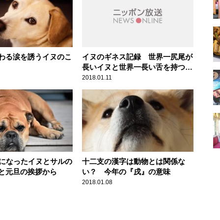
わる涙を誘うイヌのこ
イヌのギネス記録 世界一尻尾が
長いイヌと世界一長い舌を持つイ
ヌ
2018.01.11
”になったイヌとサルの
十二支の漢字は動物とは関係な
と元旦の挨拶から
い？ 今年の『戌』の意味
2018.01.08