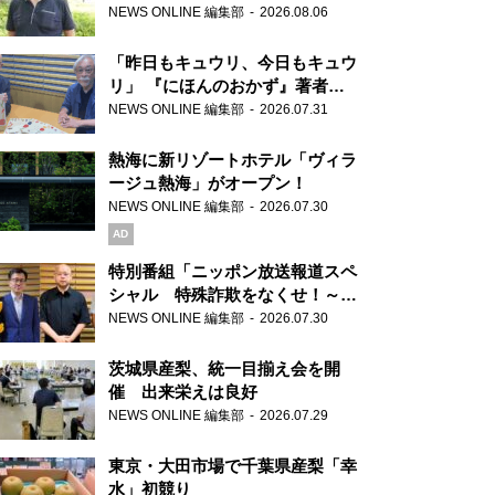
り継ぐ男性
NEWS ONLINE 編集部
2026.08.06
「昨日もキュウリ、今日もキュウ
リ」 『にほんのおかず』著者が
見つけた家庭料理の知恵
NEWS ONLINE 編集部
2026.07.31
熱海に新リゾートホテル「ヴィラ
ージュ熱海」がオープン！
NEWS ONLINE 編集部
2026.07.30
AD
特別番組「ニッポン放送報道スペ
シャル 特殊詐欺をなくせ！～被
害者・加害者・警視庁が語るトク
NEWS ONLINE 編集部
2026.07.30
リュウの実態～」放送
茨城県産梨、統一目揃え会を開
催 出来栄えは良好
NEWS ONLINE 編集部
2026.07.29
東京・大田市場で千葉県産梨「幸
水」初競り