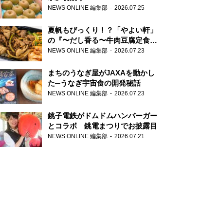
NEWS ONLINE 編集部
2026.07.25
夏帆もびっくり！？「やよい軒」
の『〜だし香る〜牛肉豆腐定食』
が香り高すぎる
NEWS ONLINE 編集部
2026.07.23
まちのうなぎ屋がJAXAを動かし
た─うなぎ宇宙食の開発秘話
NEWS ONLINE 編集部
2026.07.23
銚子電鉄がドムドムハンバーガー
とコラボ 銚電まつりでお披露目
NEWS ONLINE 編集部
2026.07.21