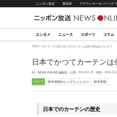
ニッポン放送
番組表
アナウンサー＆パーソナ
エンタメ
ニュース
スポーツ
コラム
TOP
ライフ
日本でかつてカーテンは何と呼ばれていた？
日本でかつてカーテンは
2018-01-16
2023-11-
By -
NEWS ONLINE 編集部
公開：
更新：
ライフ
鈴木杏樹のいってらっしゃい
鈴木杏樹
日本でのカーテンの歴史