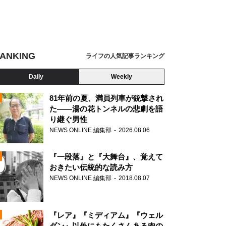
ANKING
ライフの人気記事ランキング
Daily
Weekly
81年前の夏、満員列車が銃撃され
た――湯の花トンネルの悲劇を語
り継ぐ男性
N
NEWS ONLINE 編集部
2026.08.06
AD
『一段落』と『大舞台』、覚えて
おきたい伝統的な読み方
NEWS ONLINE 編集部
2018.08.07
N
『レア』『ミディアム』『ウェル
ダン』以外にもたくさんある肉の