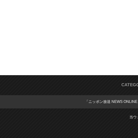
CATEG
「ニッポン放送 NEWS ONLIN
当ウ