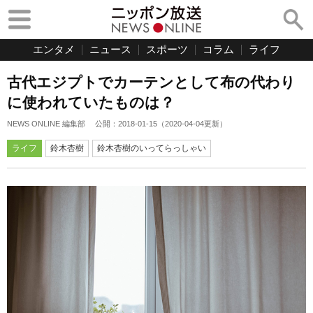
エンタメ
ニュース
スポーツ
コラム
ライフ
古代エジプトでカーテンとして布の代わり
に使われていたものは？
NEWS ONLINE 編集部
公開：
2018-01-15
（
2020-04-04
更新）
ライフ
鈴木杏樹
鈴木杏樹のいってらっしゃい