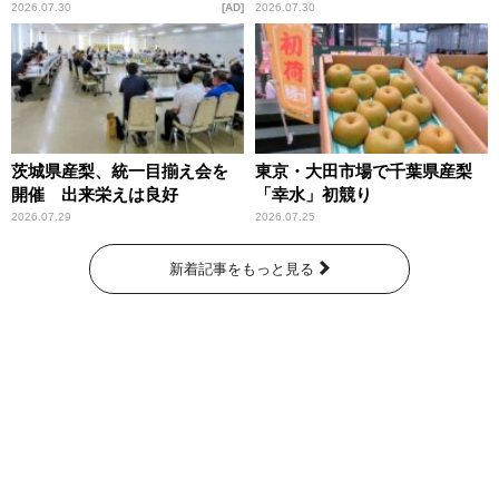
庁が語るトクリュウの実態
2026.07.30
AD
2026.07.30
～」放送
茨城県産梨、統一目揃え会を
東京・大田市場で千葉県産梨
開催 出来栄えは良好
「幸水」初競り
2026.07.29
2026.07.25
新着記事をもっと見る