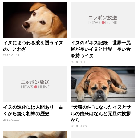
イヌにまつわる涙を誘うイヌ
イヌのギネス記録 世界一尻
のことわざ
尾が長いイヌと世界一長い舌
を持つイヌ
2018.01.12
2018.01.11
イヌの進化には人間あり 古
“犬猿の仲”になったイヌとサ
くから続く相棒の歴史
ルの由来はなんと元旦の挨拶
から
2018.01.10
2018.01.09