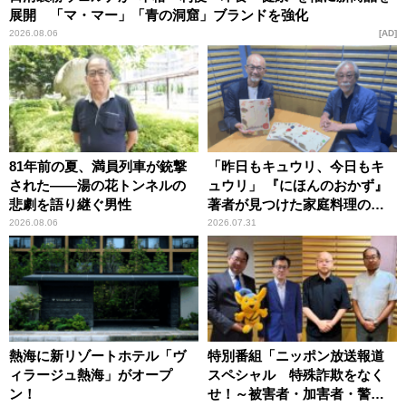
展開 「マ・マー」「青の洞窟」ブランドを強化
2026.08.06
AD
81年前の夏、満員列車が銃撃
「昨日もキュウリ、今日もキ
された――湯の花トンネルの
ュウリ」 『にほんのおかず』
悲劇を語り継ぐ男性
著者が見つけた家庭料理の知
恵
2026.08.06
2026.07.31
熱海に新リゾートホテル「ヴ
特別番組「ニッポン放送報道
ィラージュ熱海」がオープ
スペシャル 特殊詐欺をなく
ン！
せ！～被害者・加害者・警視