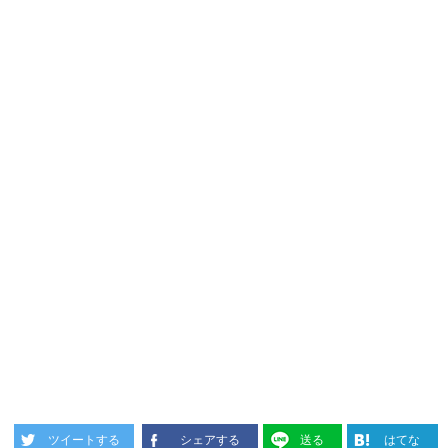
ツイートする
シェアする
送る
はてな