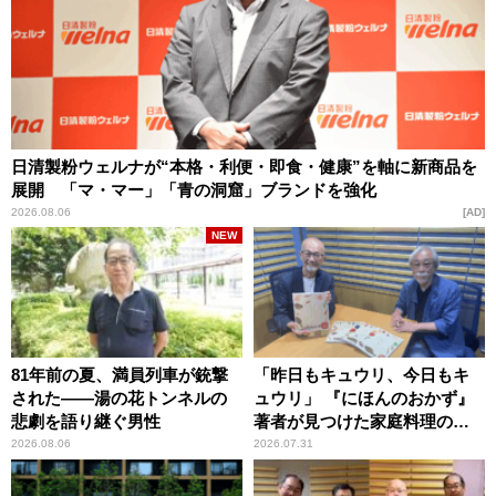
日清製粉ウェルナが“本格・利便・即食・健康”を軸に新商品を
展開 「マ・マー」「青の洞窟」ブランドを強化
2026.08.06
AD
NEW
81年前の夏、満員列車が銃撃
「昨日もキュウリ、今日もキ
された――湯の花トンネルの
ュウリ」 『にほんのおかず』
悲劇を語り継ぐ男性
著者が見つけた家庭料理の知
恵
2026.08.06
2026.07.31