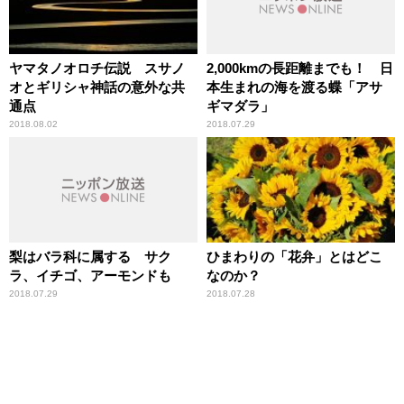
ヤマタノオロチ伝説 スサノ
2,000kmの長距離までも！ 日
オとギリシャ神話の意外な共
本生まれの海を渡る蝶「アサ
通点
ギマダラ」
2018.08.02
2018.07.29
梨はバラ科に属する サク
ひまわりの「花弁」とはどこ
ラ、イチゴ、アーモンドも
なのか？
2018.07.29
2018.07.28