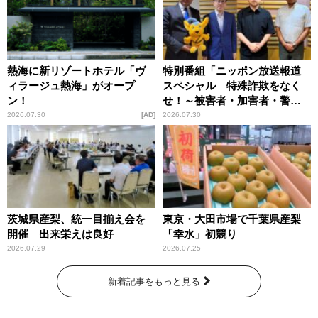
熱海に新リゾートホテル「ヴ
特別番組「ニッポン放送報道
ィラージュ熱海」がオープ
スペシャル 特殊詐欺をなく
ン！
せ！～被害者・加害者・警視
庁が語るトクリュウの実態
2026.07.30
AD
2026.07.30
～」放送
茨城県産梨、統一目揃え会を
東京・大田市場で千葉県産梨
開催 出来栄えは良好
「幸水」初競り
2026.07.29
2026.07.25
新着記事をもっと見る