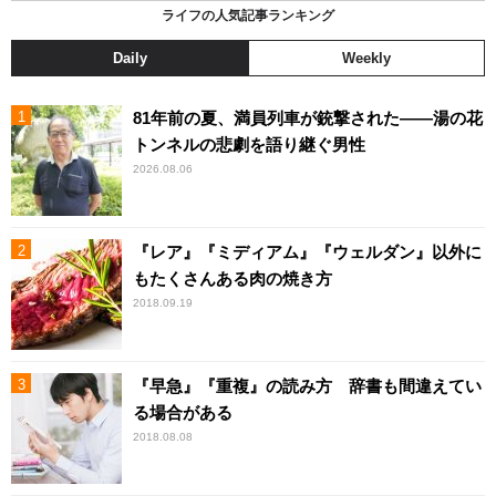
ライフの人気記事ランキング
Daily
Weekly
81年前の夏、満員列車が銃撃された――湯の花
トンネルの悲劇を語り継ぐ男性
2026.08.06
『レア』『ミディアム』『ウェルダン』以外に
もたくさんある肉の焼き方
2018.09.19
『早急』『重複』の読み方 辞書も間違えてい
る場合がある
2018.08.08