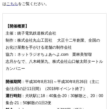
は
こちら
をご覧ください。
【開催概要】
主催：銚子電気鉄道株式会社
制作：株式会社丸山工芸社 大正十二年創業、全国の
お化け屋敷を手がける老舗の制作会社
協力：ネットラジオちょあへよ.com 栗林美智瑠
志月かなで、八木崎第九、株式会社山口敏太郎タートル
カンパニー
開催期間
：平成30年8月3日～平成30年8月26日（主に
金/土/日の計11日間）（2018年イベント終了）
運行時刻
：犬吠駅に18：40集合-20：30解散と、20：00
集合-21：50解散の1日2便