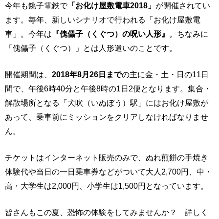
今年も銚子電鉄で
「お化け屋敷電車2018」
が開催されてい
ます。毎年、新しいシナリオで行われる「お化け屋敷電
車」。今年は
『傀儡子（くぐつ）の呪い人形』
。ちなみに
「傀儡子（くぐつ）」とは人形遣いのことです。
開催期間は、
2018年8月26日まで
の主に金・土・日の11日
間で、午後6時40分と午後8時の1日2便となります。集合・
解散場所となる「犬吠（いぬぼう）駅」にはお化け屋敷が
あって、乗車前にミッションをクリアしなければなりませ
ん。
チケットはインターネット販売のみで、ぬれ煎餅の手焼き
体験代や当日の一日乗車券などがついて大人2,700円、中・
高・大学生は2,000円、小学生は1,500円となっています。
皆さんもこの夏、恐怖の体験をしてみませんか？ 詳しく