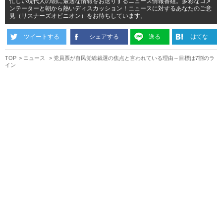
忙しい現代人の朝に最適な情報をお送りするニュース情報番組。多彩なコメ
ンテーターと朝から熱いディスカッション！ニュースに対するあなたのご意
見（リスナーズオピニオン）をお待ちしています。
ツイートする
シェアする
送る
はてな
TOP
ニュース
党員票が自民党総裁選の焦点と言われている理由～目標は7割のラ
イン