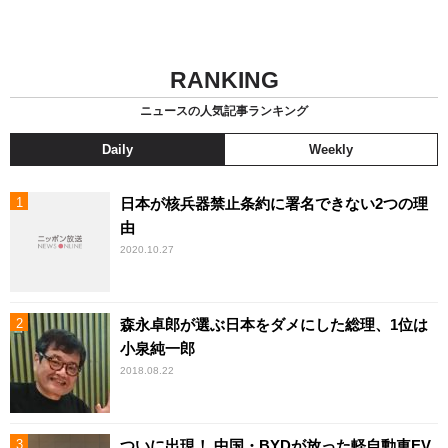
RANKING
ニュースの人気記事ランキング
Daily
Weekly
日本が核兵器禁止条約に署名できない2つの理
由
2020.10.27
森永卓郎が選ぶ日本をダメにした総理、1位は
小泉純一郎
2018.08.22
ついに出現！ 中国・BYDが放った軽自動車EV