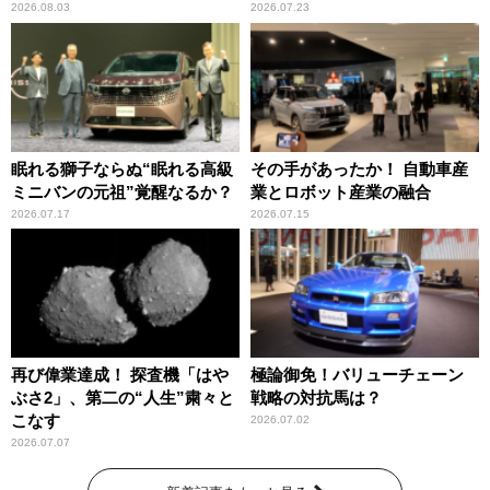
2026.08.03
2026.07.23
眠れる獅子ならぬ“眠れる高級
その手があったか！ 自動車産
ミニバンの元祖”覚醒なるか？
業とロボット産業の融合
2026.07.17
2026.07.15
再び偉業達成！ 探査機「はや
極論御免！バリューチェーン
ぶさ2」、第二の“人生”粛々と
戦略の対抗馬は？
こなす
2026.07.02
2026.07.07