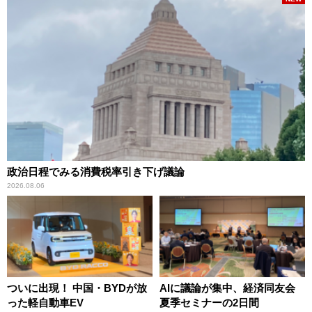
政治日程でみる消費税率引き下げ議論
2026.08.06
ついに出現！ 中国・BYDが放
AIに議論が集中、経済同友会
った軽自動車EV
夏季セミナーの2日間