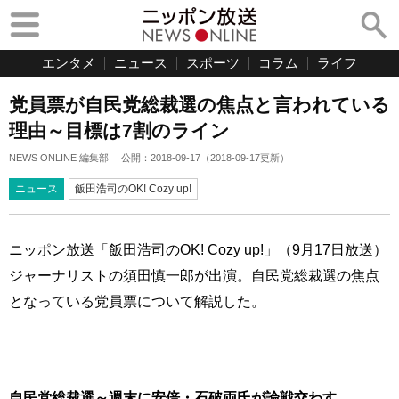
エンタメ
ニュース
スポーツ
コラム
ライフ
党員票が自民党総裁選の焦点と言われている
理由～目標は7割のライン
NEWS ONLINE 編集部
公開：
2018-09-17
（
2018-09-17
更新）
ニュース
飯田浩司のOK! Cozy up!
ニッポン放送「飯田浩司のOK! Cozy up!」（9月17日放送）
ジャーナリストの須田慎一郎が出演。自民党総裁選の焦点
となっている党員票について解説した。
自民党総裁選～週末に安倍・石破両氏が論戦交わす