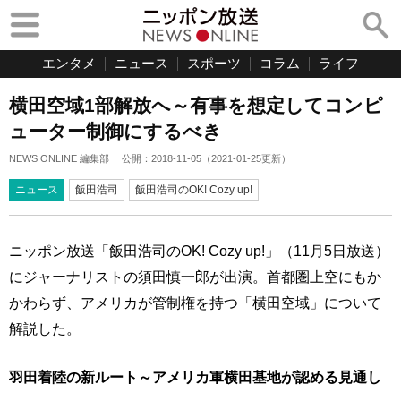
エンタメ
ニュース
スポーツ
コラム
ライフ
横田空域1部解放へ～有事を想定してコンピ
ューター制御にするべき
NEWS ONLINE 編集部
公開：
2018-11-05
（
2021-01-25
更新）
ニュース
飯田浩司
飯田浩司のOK! Cozy up!
ニッポン放送「飯田浩司のOK! Cozy up!」（11月5日放送）
にジャーナリストの須田慎一郎が出演。首都圏上空にもか
かわらず、アメリカが管制権を持つ「横田空域」について
解説した。
羽田着陸の新ルート～アメリカ軍横田基地が認める見通し