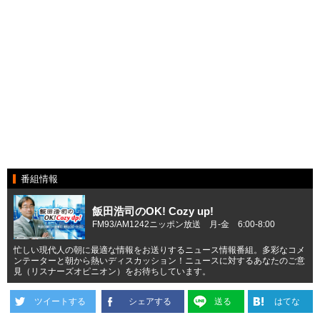
番組情報
飯田浩司のOK! Cozy up!
FM93/AM1242ニッポン放送 月-金 6:00-8:00
忙しい現代人の朝に最適な情報をお送りするニュース情報番組。多彩なコメ
ンテーターと朝から熱いディスカッション！ニュースに対するあなたのご意
見（リスナーズオピニオン）をお待ちしています。
ツイートする
シェアする
送る
はてな