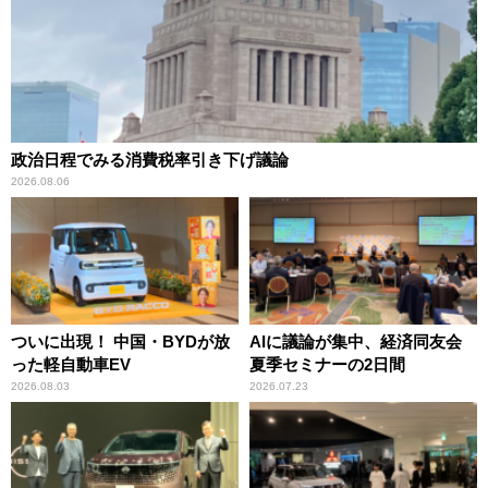
政治日程でみる消費税率引き下げ議論
2026.08.06
ついに出現！ 中国・BYDが放
AIに議論が集中、経済同友会
った軽自動車EV
夏季セミナーの2日間
2026.08.03
2026.07.23