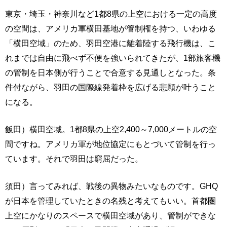
東京・埼玉・神奈川など1都8県の上空における一定の高度
の空間は、アメリカ軍横田基地が管制権を持つ、いわゆる
「横田空域」のため、羽田空港に離着陸する飛行機は、こ
れまでは自由に飛べず不便を強いられてきたが、1部旅客機
の管制を日本側が行うことで合意する見通しとなった。条
件付ながら、羽田の国際線発着枠を広げる悲願が叶うこと
になる。
飯田）横田空域。1都8県の上空2,400～7,000メートルの空
間ですね。アメリカ軍が地位協定にもとづいて管制を行っ
ています。それで羽田は窮屈だった。
須田）言ってみれば、戦後の異物みたいなものです。GHQ
が日本を管理していたときの名残と考えてもいい。首都圏
上空にかなりのスペースで横田空域があり、管制ができな