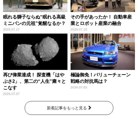
眠れる獅子ならぬ“眠れる高級
その手があったか！ 自動車産
ミニバンの元祖”覚醒なるか？
業とロボット産業の融合
2026.07.17
2026.07.15
再び偉業達成！ 探査機「はや
極論御免！バリューチェーン
ぶさ2」、第二の“人生”粛々と
戦略の対抗馬は？
こなす
2026.07.02
2026.07.07
新着記事をもっと見る