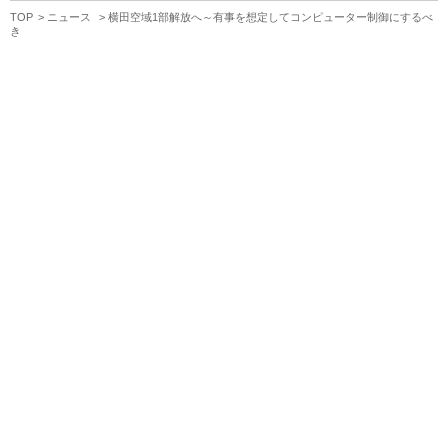
TOP
ニュース
横田空域1部解放へ～有事を想定してコンピューター制御にするべ
き