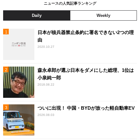
ニュースの人気記事ランキング
Daily
Weekly
日本が核兵器禁止条約に署名できない2つの理
由
2020.10.27
森永卓郎が選ぶ日本をダメにした総理、1位は
小泉純一郎
2018.08.22
ついに出現！ 中国・BYDが放った軽自動車EV
2026.08.03