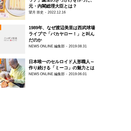
元・内閣総理大臣とは？
望月 崇史
2022.12.16
1989年、なぜ渡辺美里は西武球場
ライブで「バカヤロー！」と叫ん
だのか
NEWS ONLINE 編集部
2019.08.31
N
日本唯一のセルロイド人形職人～
作り続ける「ミーコ」の魅力とは
NEWS ONLINE 編集部
2019.06.01