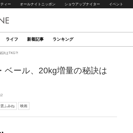
リティー
オールナイトニッポン
ショウアップナイター
イベント
ライフ
新着記事
ランキング
訣はTKG?!
ベール、20kg増量の秘訣は
12
八雲ふみね
映画