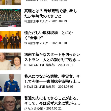
真理とは？ 野球観戦で思い出し
た少年時代のできごと
報道部畑中デスク
2025.09.13
慌ただしい取材現場 とにか
く“全集中”
報道部畑中デスク
2025.01.10
湘南で新たなスタートを切ったレ
ストラン 人との繋がりで起きた
奇跡
NEWS ONLINE 編集部
2024.07.11
将来につながる実験、宇宙食、そ
して今後――古川聡宇宙飛行士単
独インタビュー
NEWS ONLINE 編集部
2024.07.05
普通の人にもできることがある。
そして、今は必ず未来に繋がって
いく……『ONE LIFE 奇跡が繋い
ひろた みゆ紀
2024.06.21