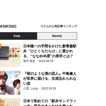
ANKING
コラムの人気記事ランキング
Daily
Weekly
日本随一の手間をかけた新青森駅
弁「ひとくちだらけ」に貫かれ
る、“ななめ45度”の美学とは？
望月 崇史
2023.06.19
『桜のような僕の恋人』中島健人
が世界に届ける、生涯忘れられな
い恋
八雲 ふみね
2022.03.26
N
日本で初めての「駅弁サンドウィ
ッチ」誕生のきっかけを作った、