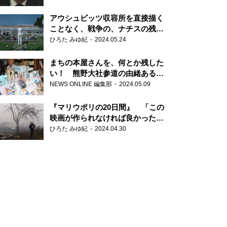
だ6000の命』
アウシュビッツ収容所を直接描く
ことなく、戦争の、ナチスの残虐
さが見える映画 『関心領域』
ひろた みゆ紀
2024.05.24
まちの本屋さんを、何とか残した
い！ 熊野大社参道の由緒ある書
店・三代目の強い思い
NEWS ONLINE 編集部
2024.05.09
『マリウポリの20日間』 「この
映画が作られなければ良かった」
と語る監督
ひろた みゆ紀
2024.04.30