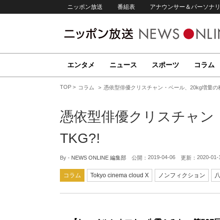
ニッポン放送
番組表
アナウンサー＆パーソナ
エンタメ
ニュース
スポーツ
コラム
TOP
コラム
憑依型俳優クリスチャン・ベール、20kg増量の秘
憑依型俳優クリスチャン・
TKG?!
2019-04-06
2020-01-
By -
NEWS ONLINE 編集部
公開：
更新：
コラム
Tokyo cinema cloud X
ノンフィクション