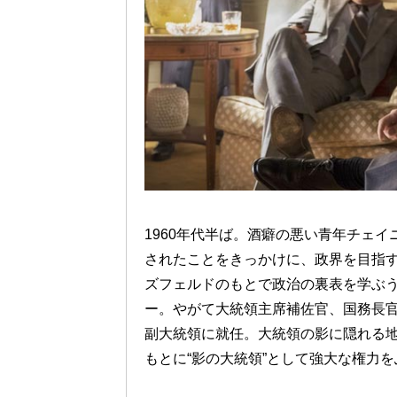
1960年代半ば。酒癖の悪い青年チェ
されたことをきっかけに、政界を目指
ズフェルドのもとで政治の裏表を学ぶ
ー。やがて大統領主席補佐官、国務長官
副大統領に就任。大統領の影に隠れる
もとに“影の大統領”として強大な権力