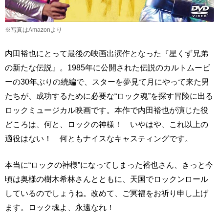
※写真はAmazonより
内田裕也にとって最後の映画出演作となった『星くず兄弟
の新たな伝説』。1985年に公開された伝説のカルトムービ
ーの30年ぶりの続編で、スターを夢見て月にやって来た男
たちが、成功するために必要な“ロック魂”を探す冒険に出る
ロックミュージカル映画です。本作で内田裕也が演じた役
どころは、何と、ロックの神様！ いやはや、これ以上の
適役はない！ 何ともナイスなキャスティングです。
本当に“ロックの神様”になってしまった裕也さん、きっと今
頃は奥様の樹木希林さんとともに、天国でロックンロール
しているのでしょうね。改めて、ご冥福をお祈り申し上げ
ます。ロック魂よ、永遠なれ！