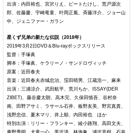
出演：内田裕也、宮沢りえ、ビートたけし、荒戸源次
郎、佐藤慶、宇崎竜童、叶岡正胤、斉藤洋介、ジョー山
中、ジェニファー・ガラン
星くず兄弟の新たな伝説（2018年）
2019年3月2日DVD＆Blu-rayボックスリリース
監督：手塚眞
脚本：手塚眞、ケラリーノ・サンドロヴィッチ
原案：近田春夫
音楽：近田春夫赤城忠治、窪田晴男、江蔵浩一、麻来
出演：三浦涼介、武田航平、荒川ちか、ISSAY(DER
ZIBET)、藤谷慶太朗、高木完、久保田慎吾、谷村奈
南、田野アサミ、ラサール石井、板野友美、野宮真貴、
浅野忠信、夏木マリ、井上順、内田裕也 ほか
特別出演：リリー・フランキー、綾小路翔、高田文夫、
庵野秀明、犬童一心、黒沢清、林海象、浦沢直樹、石井