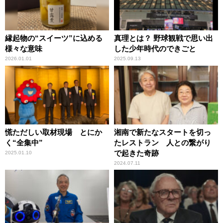
縁起物の“スイーツ”に込める
真理とは？ 野球観戦で思い出
様々な意味
した少年時代のできごと
2026.01.01
2025.09.13
慌ただしい取材現場 とにか
湘南で新たなスタートを切っ
く“全集中”
たレストラン 人との繋がり
で起きた奇跡
2025.01.10
2024.07.11