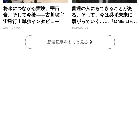
将来につながる実験、宇宙
普通の人にもできることがあ
食、そして今後――古川聡宇
る。そして、今は必ず未来に
宙飛行士単独インタビュー
繋がっていく……『ONE LIFE
奇跡が繋いだ6000の命』
2024.07.05
2024.06.21
新着記事をもっと見る