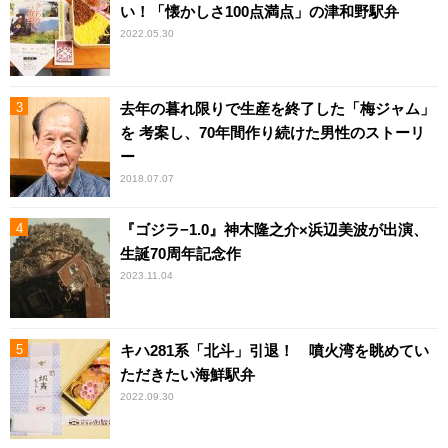
い！「懐かしさ100点満点」の津和野駅弁
2022.05.30
去年の暮れ限りで生産を終了した「梅ジャム」
を 考案し、70年間作り続けた男性のストーリ
ー
2018.07.07
『ゴジラ−1.0』神木隆之介×浜辺美波が出演、
生誕70周年記念作
2023.11.04
キハ281系「北斗」引退！ 噴火湾を眺めてい
ただきたい海鮮駅弁
2022.09.30