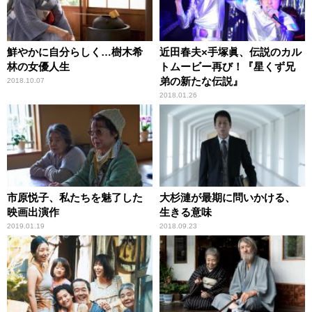
鮮やかに自分らしく…樹木希
近田春夫×手塚眞、伝説のカル
林の女優人生
トムービー再び！『星くず兄
弟の新たな伝説』
2018.10.07
2018.01.26
市原悦子、私たちを魅了した
大杉漣が最期に問いかける、
映画出演作
生きる意味
2019.01.19
2018.09.23