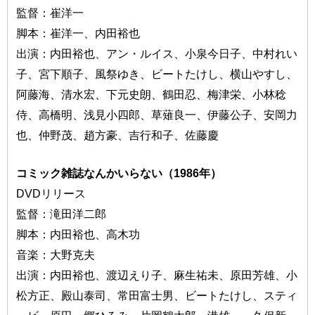
監督：崔洋一
脚本：崔洋一、内田裕也
出演：内田裕也、アン・ルイス、小泉今日子、中村れい
子、宮下順子、風祭ゆき、ビートたけし、横山やすし、
阿藤海、清水宏、下元史朗、鶴田忍、梅津栄、小林稔
侍、高橋明、浅見小四郎、草薙良一、伊藤公子、安岡力
也、仲野茂、趙方豪、吉行和子、佐藤慶
コミック雑誌なんかいらない（1986年）
DVDリリース
監督：滝田洋二郎
脚本：内田裕也、高木功
音楽：大野克夫
出演：内田裕也、渡辺えり子、麻生祐未、原田芳雄、小
松方正、殿山泰司、常田富士男、ビートたけし、スティ