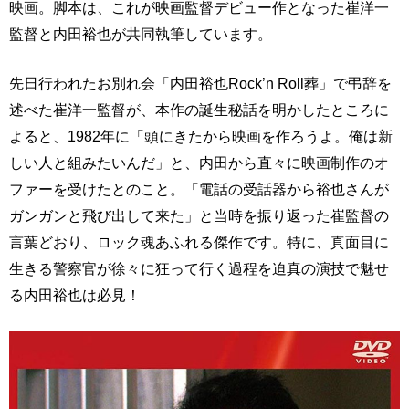
映画。脚本は、これが映画監督デビュー作となった崔洋一
監督と内田裕也が共同執筆しています。
先日行われたお別れ会「内田裕也Rock’n Roll葬」で弔辞を
述べた崔洋一監督が、本作の誕生秘話を明かしたところに
よると、1982年に「頭にきたから映画を作ろうよ。俺は新
しい人と組みたいんだ」と、内田から直々に映画制作のオ
ファーを受けたとのこと。「電話の受話器から裕也さんが
ガンガンと飛び出して来た」と当時を振り返った崔監督の
言葉どおり、ロック魂あふれる傑作です。特に、真面目に
生きる警察官が徐々に狂って行く過程を迫真の演技で魅せ
る内田裕也は必見！