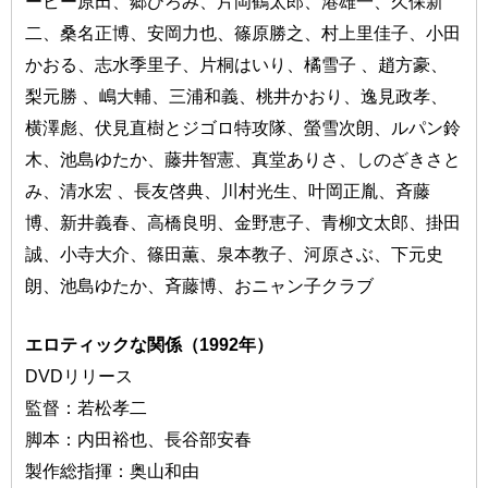
ービー原田、郷ひろみ、片岡鶴太郎、港雄一、久保新
二、桑名正博、安岡力也、篠原勝之、村上里佳子、小田
かおる、志水季里子、片桐はいり、橘雪子 、趙方豪、
梨元勝 、嶋大輔、三浦和義、桃井かおり、逸見政孝、
横澤彪、伏見直樹とジゴロ特攻隊、螢雪次朗、ルパン鈴
木、池島ゆたか、藤井智憲、真堂ありさ、しのざきさと
み、清水宏 、長友啓典、川村光生、叶岡正胤、斉藤
博、新井義春、高橋良明、金野恵子、青柳文太郎、掛田
誠、小寺大介、篠田薫、泉本教子、河原さぶ、下元史
朗、池島ゆたか、斉藤博、おニャン子クラブ
エロティックな関係（1992年）
DVDリリース
監督：若松孝二
脚本：内田裕也、長谷部安春
製作総指揮：奥山和由