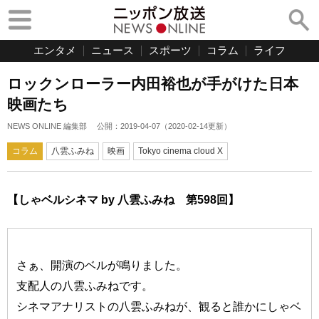
エンタメ
ニュース
スポーツ
コラム
ライフ
ロックンローラー内田裕也が手がけた日本
映画たち
NEWS ONLINE 編集部
公開：
2019-04-07
（
2020-02-14
更新）
コラム
八雲ふみね
映画
Tokyo cinema cloud X
【しゃベルシネマ by 八雲ふみね 第598回】
さぁ、開演のベルが鳴りました。
支配人の八雲ふみねです。
シネマアナリストの八雲ふみねが、観ると誰かにしゃベ