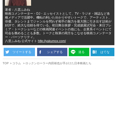
著者：八雲ふみね
映画コメンテーター・DJ・エッセイストとして、TV・ラジオ・雑誌など各
種メディアで活躍中。機転の利いた分かりやすいトークで、アーティスト、
俳優、タレントまでジャンルを問わず相手の魅力を最大限に引き出す話術が
好評で、絶大な信頼を得ている。初日舞台挨拶・完成披露試写会・来日プレ
ミア・トークショーなどの映画関連イベントの他にも、企業系イベントにて
司会を務めることも多数。トークと執筆の両方をこなせる映画コメンテータ
ー・パーソナリティ。
八雲ふみね 公式サイト
http://yakumox.com/
ツイートする
シェアする
送る
はてな
TOP
コラム
ロックンローラー内田裕也が手がけた日本映画たち