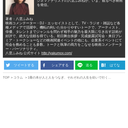
シネマアナリストの八雲ふみねが、いま、観るべき映画
を発信。
著者：八雲ふみね
映画コメンテーター・DJ・エッセイストとして、TV・ラジオ・雑誌など各
種メディアで活躍中。機転の利いた分かりやすいトークで、アーティスト、
俳優、タレントまでジャンルを問わず相手の魅力を最大限に引き出す話術が
好評で、絶大な信頼を得ている。初日舞台挨拶・完成披露試写会・来日プレ
ミア・トークショーなどの映画関連イベントの他にも、企業系イベントにて
司会を務めることも多数。トークと執筆の両方をこなせる映画コメンテータ
ー・パーソナリティ。
八雲ふみね 公式サイト
http://yakumox.com/
ツイートする
シェアする
送る
はてな
TOP
コラム
1冊の本が人と人をつなぎ、それぞれの人生を紡いで行く…