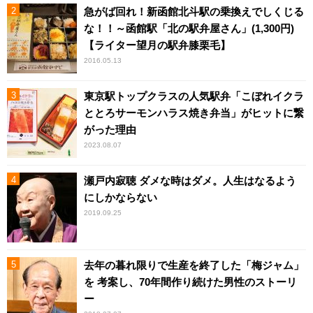
急がば回れ！新函館北斗駅の乗換えでしくじる
な！！～函館駅「北の駅弁屋さん」(1,300円)
【ライター望月の駅弁膝栗毛】
2016.05.13
東京駅トップクラスの人気駅弁「こぼれイクラ
ととろサーモンハラス焼き弁当」がヒットに繋
がった理由
2023.08.07
瀬戸内寂聴 ダメな時はダメ。人生はなるよう
にしかならない
2019.09.25
去年の暮れ限りで生産を終了した「梅ジャム」
を 考案し、70年間作り続けた男性のストーリ
ー