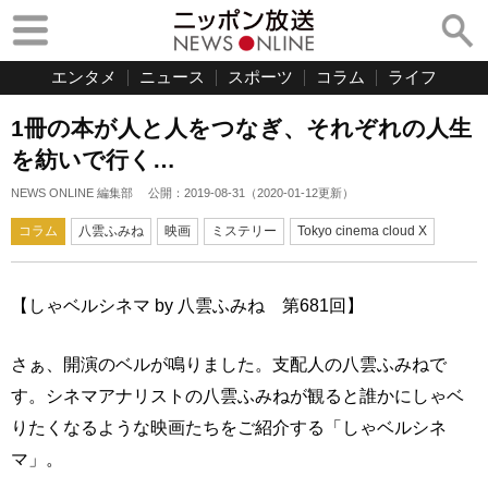
エンタメ
ニュース
スポーツ
コラム
ライフ
1冊の本が人と人をつなぎ、それぞれの人生
を紡いで行く…
NEWS ONLINE 編集部
公開：
2019-08-31
（
2020-01-12
更新）
コラム
八雲ふみね
映画
ミステリー
Tokyo cinema cloud X
【しゃベルシネマ by 八雲ふみね 第681回】
さぁ、開演のベルが鳴りました。支配人の八雲ふみねで
す。シネマアナリストの八雲ふみねが観ると誰かにしゃベ
りたくなるような映画たちをご紹介する「しゃベルシネ
マ」。