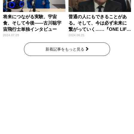
将来につながる実験、宇宙
普通の人にもできることがあ
食、そして今後――古川聡宇
る。そして、今は必ず未来に
宙飛行士単独インタビュー
繋がっていく……『ONE LIFE
奇跡が繋いだ6000の命』
2024.07.05
2024.06.21
新着記事をもっと見る