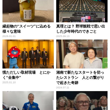
縁起物の“スイーツ”に込める
真理とは？ 野球観戦で思い出
様々な意味
した少年時代のできごと
2026.01.01
2025.09.13
慌ただしい取材現場 とにか
湘南で新たなスタートを切っ
く“全集中”
たレストラン 人との繋がり
で起きた奇跡
2025.01.10
2024.07.11