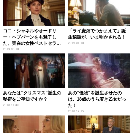
ココ・シャネルやオードリ
「ライ麦畑でつかまえて」誕
ー・ヘプバーンをも魅了し
生秘話が、いま明かされる！
た、実在の女性ベストセラー
2019.01.18
作家とは…
2019.05.18
あなたは“クリスマス”誕生の
あの“怪物”を誕生させたの
秘密をご存知ですか？
は、18歳のうら若き乙女だっ
た！
2018.11.30
2018.12.15