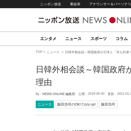
ニッポン放送
番組表
アナウンサー＆パーソナ
エンタメ
ニュース
スポーツ
コラム
TOP
ニュース
日韓外相会談～韓国政府が日本と「何も約束
日韓外相会談～韓国政府
理由
2019-09-30
2021-01-
By -
NEWS ONLINE 編集部
公開：
更新：
ニュース
飯田浩司のOK! Cozy up!
飯田浩司