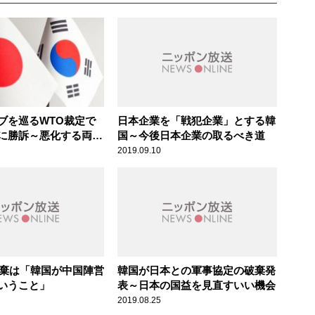
ブを巡るWTO裁定で
日本企業を「戦犯企業」とする韓
に勝訴～悪化する両国
国～今後日本企業の取るべき道
縁
2019.09.10
A破棄は「韓国が中国陣営
韓国が日本との軍事協定の破棄発
いうこと」
表～日本の国益を見直すいい機会
2019.08.25