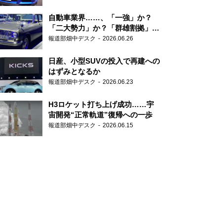
自動車業界……、「一強」か？
「二大勢力」か？「群雄割拠」
か？
報道部畑中デスク
2026.06.26
日産、小型SUVの投入で再建への
はずみとなるか
報道部畑中デスク
2026.06.23
H3ロケット打ち上げ成功……宇
宙開発“正常軌道”復帰への一歩
報道部畑中デスク
2026.06.15