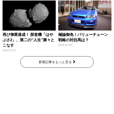
再び偉業達成！ 探査機「はや
極論御免！バリューチェーン
ぶさ2」、第二の“人生”粛々と
戦略の対抗馬は？
こなす
2026.07.02
2026.07.07
新着記事をもっと見る