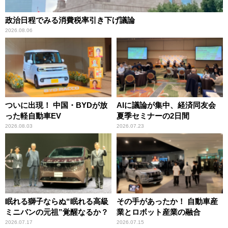
政治日程でみる消費税率引き下げ議論
2026.08.06
ついに出現！ 中国・BYDが放
AIに議論が集中、経済同友会
った軽自動車EV
夏季セミナーの2日間
2026.08.03
2026.07.23
眠れる獅子ならぬ“眠れる高級
その手があったか！ 自動車産
ミニバンの元祖”覚醒なるか？
業とロボット産業の融合
2026.07.17
2026.07.15