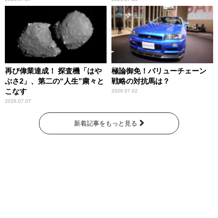
再び偉業達成！ 探査機「はや
極論御免！バリューチェーン
ぶさ2」、第二の“人生”粛々と
戦略の対抗馬は？
こなす
2026.07.02
2026.07.07
新着記事をもっと見る