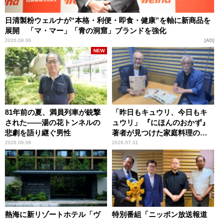
日清製粉ウェルナが“本格・利便・即食・健康”を軸に新商品を
展開 「マ・マー」「青の洞窟」ブランドを強化
2026.08.06
AD
NEW
81年前の夏、満員列車が銃撃
「昨日もキュウリ、今日もキ
された――湯の花トンネルの
ュウリ」 『にほんのおかず』
悲劇を語り継ぐ男性
著者が見つけた家庭料理の知
恵
2026.08.06
2026.07.31
熱海に新リゾートホテル「ヴ
特別番組「ニッポン放送報道