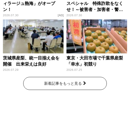
ィラージュ熱海」がオープ
スペシャル 特殊詐欺をなく
ン！
せ！～被害者・加害者・警視
庁が語るトクリュウの実態
2026.07.30
AD
2026.07.30
～」放送
茨城県産梨、統一目揃え会を
東京・大田市場で千葉県産梨
開催 出来栄えは良好
「幸水」初競り
2026.07.29
2026.07.25
新着記事をもっと見る