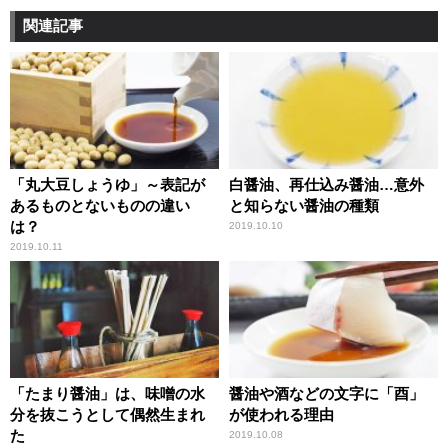
関連記事
「丸大豆しょうゆ」～表記が
白醤油、再仕込み醤油…意外
あるものとないものの違い
と知らない醤油の種類
は？
2019.10.10
2019.10.11
「たまり醤油」は、味噌の水
醤油や酒などの文字に「酉」
分を抜こうとして偶然生まれ
が使われる理由
た
2019.10.08