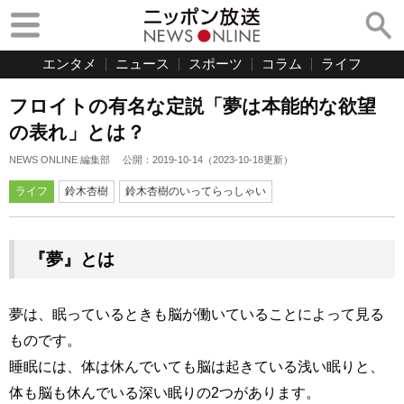
エンタメ
ニュース
スポーツ
コラム
ライフ
フロイトの有名な定説「夢は本能的な欲望
の表れ」とは？
NEWS ONLINE 編集部
公開：
2019-10-14
（
2023-10-18
更新）
ライフ
鈴木杏樹
鈴木杏樹のいってらっしゃい
『夢』とは
夢は、眠っているときも脳が働いていることによって見る
ものです。
睡眠には、体は休んでいても脳は起きている浅い眠りと、
体も脳も休んでいる深い眠りの2つがあります。