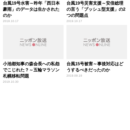
台風19号水害～昨年「西日本
台風19号災害支援～安倍総理
豪雨」のデータは生かされた
の言う「プッシュ型支援」の2
のか
つの問題点
2019.10.17
2019.10.17
小池都知事の森会長への私怨
台風15号被害～事後対応はど
でこじれた？～五輪マラソン
うするべきだったのか
札幌移転問題
2019.09.19
2019.10.30