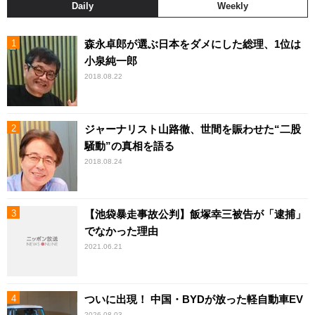
Daily
Weekly
森永卓郎が選ぶ日本をダメにした総理、1位は
小泉純一郎
2018.08.22
ジャーナリスト山路徹、世間を賑わせた“二股
騒動”の真相を語る
2018.08.24
【池袋暴走事故公判】飯塚幸三被告が「逮捕」
でなかった理由
2021.06.21
ついに出現！ 中国・BYDが放った軽自動車EV
2026.08.03