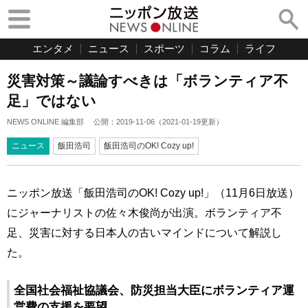
エンタメ
ニュース
スポーツ
コラム
ライフ
災害対策～議論すべきは「ボランティア不
足」ではない
NEWS ONLINE 編集部
公開：
2019-11-06
（
2021-01-19
更新）
ニュース
飯田浩司
飯田浩司のOK! Cozy up!
ニッポン放送「飯田浩司のOK! Cozy up!」（11月6日放送）
にジャーナリストの佐々木俊尚が出演。ボランティア不
足、災害に対する日本人の古いマインドについて解説し
た。
全国社会福祉協議会、防災担当大臣にボランティア運
営費の支援を要望