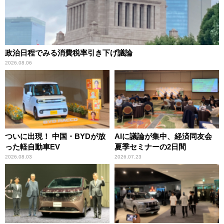
政治日程でみる消費税率引き下げ議論
2026.08.06
ついに出現！ 中国・BYDが放
AIに議論が集中、経済同友会
った軽自動車EV
夏季セミナーの2日間
2026.08.03
2026.07.23