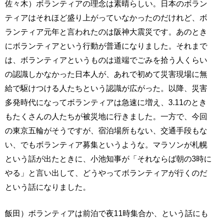
佐々木）ボランティアの理念は素晴らしい。日本のボラン
ティアはそれほど盛り上がっていなかったのだけれど、ボ
ランティア元年と言われたのは阪神大震災です。あのとき
にボランティアという行動が普通になりました。それまで
は、ボランティアというものは道端でごみを拾う人くらい
の認識しかなかった日本人が、あれで初めて災害現場に無
給で駆けつける人たちという認識が広がった。以降、災害
多発時代になってボランティアは急速に増え、3.11のとき
もたくさんの人たちが被災地に行きました。一方で、今回
の東京五輪がそうですが、宿泊場所もない、交通手段もな
い、でもボランティア募集というような。マラソンが札幌
という話が出たときに、小池知事が「それならば朝の3時に
やる」と言い出して、どうやってボランティアが行くのだ
という話になりました。
飯田）ボランティアは前泊で夜11時集合か、という話にも