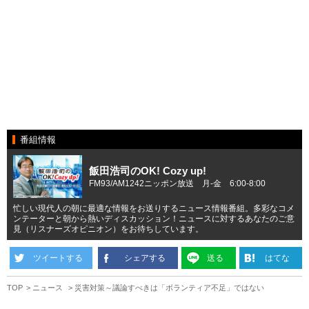
番組情報
飯田浩司のOK! Cozy up!
FM93/AM1242ニッポン放送 月-金 6:00-8:00
忙しい現代人の朝に最適な情報をお送りするニュース情報番組。多彩なコメ
ンテーターと朝から熱いディスカッション！ニュースに対するあなたのご意
見（リスナーズオピニオン）をお待ちしています。
ツイートする
シェアする
送る
はてな
TOP
ニュース
災害対策～議論すべきは「ボランティア不足」ではない