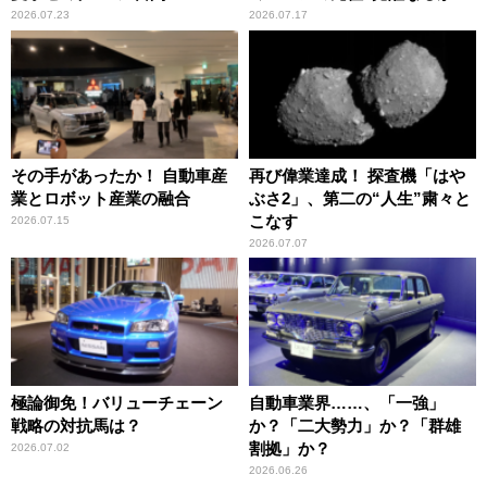
2026.07.23
2026.07.17
その手があったか！ 自動車産
再び偉業達成！ 探査機「はや
業とロボット産業の融合
ぶさ2」、第二の“人生”粛々と
こなす
2026.07.15
2026.07.07
極論御免！バリューチェーン
自動車業界……、「一強」
戦略の対抗馬は？
か？「二大勢力」か？「群雄
割拠」か？
2026.07.02
2026.06.26