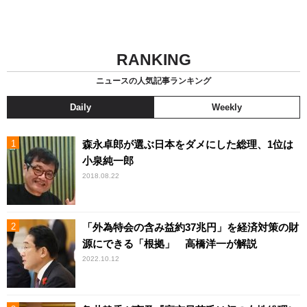
RANKING
ニュースの人気記事ランキング
Daily
Weekly
森永卓郎が選ぶ日本をダメにした総理、1位は
小泉純一郎
2018.08.22
「外為特会の含み益約37兆円」を経済対策の財
源にできる「根拠」 高橋洋一が解説
2022.10.12