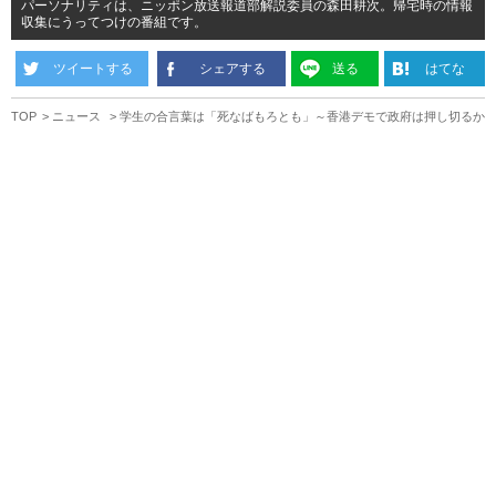
パーソナリティは、ニッポン放送報道部解説委員の森田耕次。帰宅時の情報
収集にうってつけの番組です。
ツイートする
シェアする
送る
はてな
TOP
ニュース
学生の合言葉は「死なばもろとも」～香港デモで政府は押し切るか