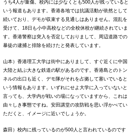
うち4人が重傷。校内には少なくとも500人が残っていると
いう報道もあります。香港各地では抗議活動が依然として
続いており、デモが収束する見通しはありません。混乱を
受けて、18日も小中高校などの全校休校が継続されていま
す。香港警察は突入を否定しておりまして、周辺道路での
暴徒の逮捕と排除を続けたと発表しています。
山本）香港理工大学は街中にありまして、すぐ近くに中国
大陸と結ぶ大きな鉄道の駅があるのです。香港島とのトン
ネルの出口も近く、デモ隊がそれを占拠して塞いでいると
いう情報もあります。いずれにせよ大学に入っていないと
言っても、大学内が戦いの場になっていますから、これは
由々しき事態ですね。安田講堂の攻防戦を思い浮かべてい
ただくと、イメージに近いでしょうか。
森田）校内に残っているのが500人と言われているのです