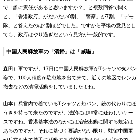
で「誰に責任があると思いますか？」と複数回答で聞く
と、「香港政府」がだいたい8割、「警察」が7割。「デモ
隊」と答えたのは4割ほどでした。ですから平場の意見とし
ても、政府はやり過ぎだという見方が一般的です。
中国人民解放軍の「清掃」は「威嚇」
森田）軍ですが、17日に中国人民解放軍がTシャツや短パン
姿で、100人程度が駐屯地を出て来て、近くの地区でレンガ
撤去などの清掃活動をしていましたよね。
山本）兵営内で着ているTシャツと短パン、銃の代わりにほ
うきを持って来たのですが、法的には非常に疑わしいケー
スですね。香港基本法のなかには治安出動に関する規定は
あるのですが、それに基づく要請がない限り、駐留中国軍
が兵営を出て勝手に活動する法的根拠はないはずなので