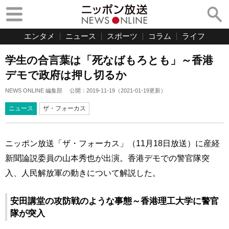
エンタメ
ニュース
スポーツ
コラム
ライフ
学生の合言葉は「死なばもろとも」～香港
デモで政府は押し切るか
NEWS ONLINE 編集部
公開：
2019-11-19
（
2021-01-19
更新）
ニュース
ザ・フォーカス
ニッポン放送「ザ・フォーカス」（11月18日放送）に産経
新聞論説委員の山本秀也が出演。香港デモでの警官隊突
入、人民解放軍の動きについて解説した。
安田講堂の攻防戦のような事態～香港理工大学に警官
隊が突入