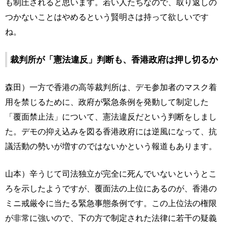
も制圧されると思います。若い人たちなので、取り返しの
つかないことはやめるという賢明さは持って欲しいです
ね。
裁判所が「憲法違反」判断も、香港政府は押し切るか
森田）一方で香港の高等裁判所は、デモ参加者のマスク着
用を禁じるために、政府が緊急条例を発動して制定した
「覆面禁止法」について、憲法違反だという判断をしまし
た。デモの抑え込みを図る香港政府には逆風になって、抗
議活動の勢いが増すのではないかという報道もあります。
山本）辛うじて司法独立が完全に死んでいないというとこ
ろを示したようですが、覆面法の上位にあるのが、香港の
ミニ戒厳令に当たる緊急事態条例です。この上位法の権限
が非常に強いので、下の方で制定された法律に若干の疑義