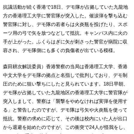
抗議活動が続く香港で18日、デモ隊が占拠していた九龍地
方の香港理工大学に警官隊が突入した。催涙弾を撃ち込む
警官隊に対し、デモ隊の若者らは火炎瓶を投げたり、スポ
ーツ用の弓で矢を放つなどして抵抗。キャンパス内に火の
手が上がった。ふくらはぎに矢が刺さった警官が病院に収
容され、デモ隊側にも多くの負傷者が出ている模様。
森田耕次解説委員）香港警察の当局は香港理工大学、香港
中文大学をデモ隊の拠点と名指しで批判しており、デモ制
圧のために狙い撃ちにしたと見られています。18日早朝、
デモ隊が占拠していた九龍地区の香港理工大学に警官隊が
突入しまして、警察は「襲撃をやめなければ実弾を使用す
る」と警告したのですが、デモ隊は弓矢や火炎瓶を使って
抵抗。警察の求めに応じて、その後は校内にいた人が出口
から退避を始めたのですが、この衝突で24人が怪我をし、